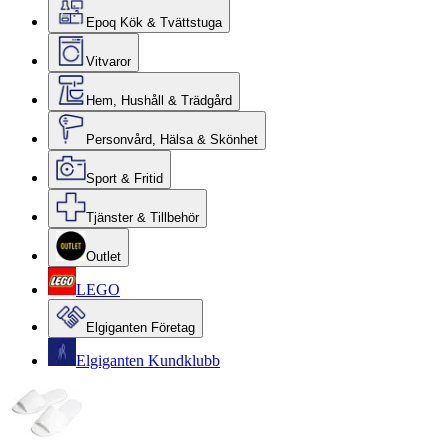
Epoq Kök & Tvättstuga
Vitvaror
Hem, Hushåll & Trädgård
Personvård, Hälsa & Skönhet
Sport & Fritid
Tjänster & Tillbehör
Outlet
LEGO
Elgiganten Företag
Elgiganten Kundklubb