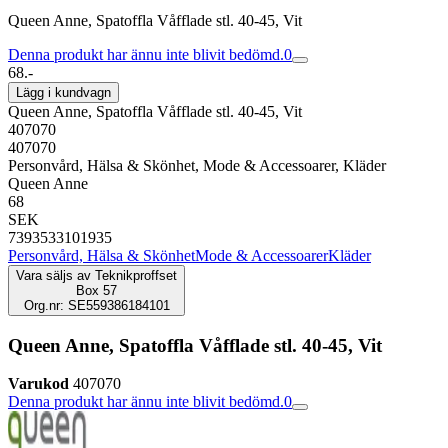
Queen Anne, Spatoffla Våfflade stl. 40-45, Vit
Denna produkt har ännu inte blivit bedömd.
0
68.-
Lägg i kundvagn
Queen Anne, Spatoffla Våfflade stl. 40-45, Vit
407070
407070
Personvård, Hälsa & Skönhet, Mode & Accessoarer, Kläder
Queen Anne
68
SEK
7393533101935
Personvård, Hälsa & Skönhet
Mode & Accessoarer
Kläder
Vara säljs av
Teknikproffset
Box 57
Org.nr: SE559386184101
Queen Anne, Spatoffla Våfflade stl. 40-45, Vit
Varukod
407070
Denna produkt har ännu inte blivit bedömd.
0