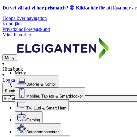
Du vet väl att vi har prismatch? 😍
Klicka här för att läsa mer
- e
Hoppa över navigation
Kundtjänst
Privatkund
Företagskund
Mina Favoriter
Meny
Hitta butik
Meny
Logga in
Datorer & Kontor
Kundvagn
Mobiler, Tablets & Smartklockor
TV, Ljud & Smart Hem
Gaming
Datorkomponenter