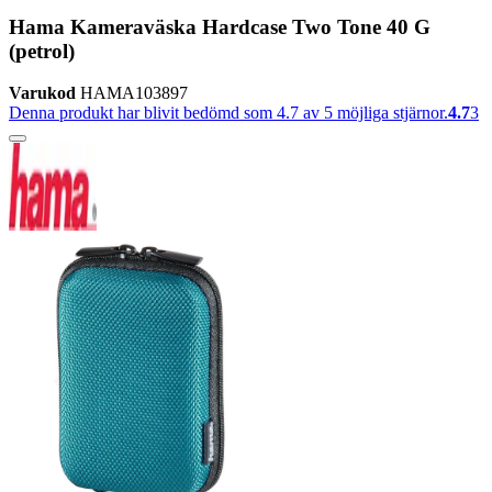
Hama Kameraväska Hardcase Two Tone 40 G
(petrol)
Varukod
HAMA103897
Denna produkt har blivit bedömd som 4.7 av 5 möjliga stjärnor.
4.7
3