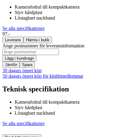
Kamerafodral till kompaktkamera
Styv hårdplast
Löstagbart nackband
Se alla specifikationer
97.-
Leverans
Hämta i butik
Ange postnummer för leveransinformation
Lägg i kundvagn
Jämför
Spara
30 dagars öppet köp
50 dagars öppet köp för klubbmedlemmar
Teknisk specifikation
Kamerafodral till kompaktkamera
Styv hårdplast
Löstagbart nackband
Se alla specifikationer