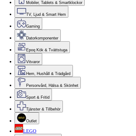
Mobiler, Tablets & Smartklockor
TV, Ljud & Smart Hem
Gaming
Datorkomponenter
Epoq Kök & Tvättstuga
Vitvaror
Hem, Hushåll & Trädgård
Personvård, Hälsa & Skönhet
Sport & Fritid
Tjänster & Tillbehör
Outlet
LEGO