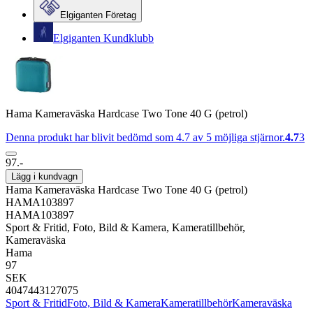
Elgiganten Företag
Elgiganten Kundklubb
Hama Kameraväska Hardcase Two Tone 40 G (petrol)
Denna produkt har blivit bedömd som 4.7 av 5 möjliga stjärnor.
4.7
3
97.-
Lägg i kundvagn
Hama Kameraväska Hardcase Two Tone 40 G (petrol)
HAMA103897
HAMA103897
Sport & Fritid, Foto, Bild & Kamera, Kameratillbehör,
Kameraväska
Hama
97
SEK
4047443127075
Sport & Fritid
Foto, Bild & Kamera
Kameratillbehör
Kameraväska