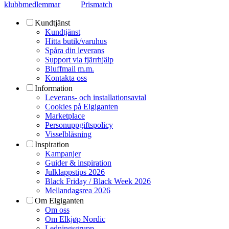
klubbmedlemmar
Prismatch
Kundtjänst
Kundtjänst
Hitta butik/varuhus
Spåra din leverans
Support via fjärrhjälp
Bluffmail m.m.
Kontakta oss
Information
Leverans- och installationsavtal
Cookies på Elgiganten
Marketplace
Personuppgiftspolicy
Visselblåsning
Inspiration
Kampanjer
Guider & inspiration
Julklappstips 2026
Black Friday / Black Week 2026
Mellandagsrea 2026
Om Elgiganten
Om oss
Om Elkjøp Nordic
Ledningsgrupp