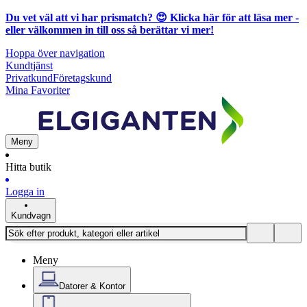
Du vet väl att vi har prismatch? 😍
Klicka här för att läsa mer
-
eller välkommen in till oss så berättar vi mer!
Hoppa över navigation
Kundtjänst
Privatkund
Företagskund
Mina Favoriter
Meny
Hitta butik
Logga in
Kundvagn
Meny
Datorer & Kontor