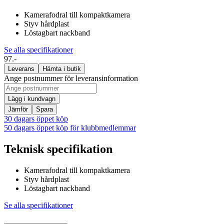
Kamerafodral till kompaktkamera
Styv hårdplast
Löstagbart nackband
Se alla specifikationer
97.-
Leverans
Hämta i butik
Ange postnummer för leveransinformation
Lägg i kundvagn
Jämför
Spara
30 dagars öppet köp
50 dagars öppet köp för klubbmedlemmar
Teknisk specifikation
Kamerafodral till kompaktkamera
Styv hårdplast
Löstagbart nackband
Se alla specifikationer