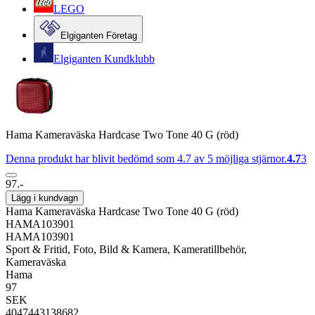
LEGO
Elgiganten Företag
Elgiganten Kundklubb
Hama Kameraväska Hardcase Two Tone 40 G (röd)
Denna produkt har blivit bedömd som 4.7 av 5 möjliga stjärnor.
4.7
3
97.-
Lägg i kundvagn
Hama Kameraväska Hardcase Two Tone 40 G (röd)
HAMA103901
HAMA103901
Sport & Fritid, Foto, Bild & Kamera, Kameratillbehör,
Kameraväska
Hama
97
SEK
4047443138682