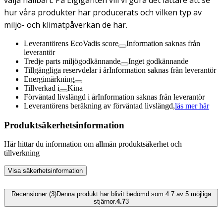
hur våra produkter har producerats och vilken typ av
miljö- och klimatpåverkan de har.
Leverantörens EcoVadis score
Information saknas från
leverantör
Tredje parts miljögodkännande
Inget godkännande
Tillgängliga reservdelar i år
Information saknas från leverantör
Energimärkning
Tillverkad i
Kina
Förväntad livslängd i år
Information saknas från leverantör
Leverantörens beräkning av förväntad livslängd,
läs mer här
Produktsäkerhetsinformation
Här hittar du information om allmän produktsäkerhet och
tillverkning
Visa säkerhetsinformation
Recensioner (3)
Denna produkt har blivit bedömd som 4.7 av 5 möjliga
stjärnor.
4.7
3