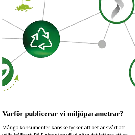
Varför publicerar vi miljöparametrar?
Många konsumenter kanske tycker att det är svårt att
välja hållbart. På Elgiganten vill vi göra det lättare att se