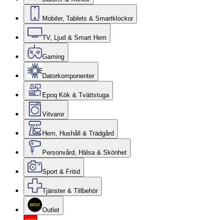
Mobiler, Tablets & Smartklockor
TV, Ljud & Smart Hem
Gaming
Datorkomponenter
Epoq Kök & Tvättstuga
Vitvaror
Hem, Hushåll & Trädgård
Personvård, Hälsa & Skönhet
Sport & Fritid
Tjänster & Tillbehör
Outlet