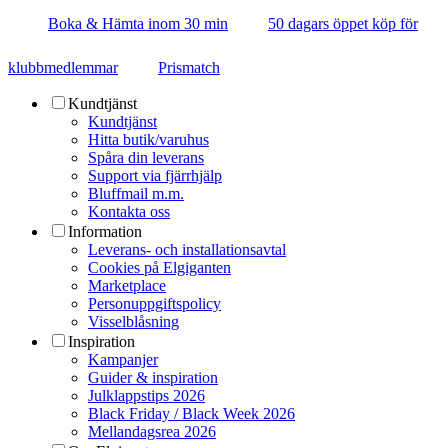
Boka & Hämta inom 30 min
50 dagars öppet köp för
klubbmedlemmar
Prismatch
Kundtjänst
Kundtjänst
Hitta butik/varuhus
Spåra din leverans
Support via fjärrhjälp
Bluffmail m.m.
Kontakta oss
Information
Leverans- och installationsavtal
Cookies på Elgiganten
Marketplace
Personuppgiftspolicy
Visselblåsning
Inspiration
Kampanjer
Guider & inspiration
Julklappstips 2026
Black Friday / Black Week 2026
Mellandagsrea 2026