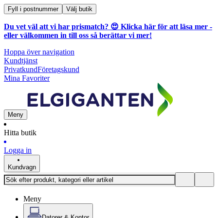
Fyll i postnummer
Välj butik
Du vet väl att vi har prismatch? 😍
Klicka här för att läsa mer
-
eller välkommen in till oss så berättar vi mer!
Hoppa över navigation
Kundtjänst
Privatkund
Företagskund
Mina Favoriter
Meny
Hitta butik
Logga in
Kundvagn
Meny
Datorer & Kontor