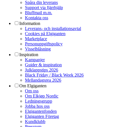
Spåra din leverans
Support via fjärrhjälp
Bluffmail m.m.
Kontakta oss
Information
Leverans- och installationsavtal
Cookies på Elgiganten
Marketplace
Personuppgiftspolicy
Visselblåsning
Inspiration
Kampanjer
Guider & inspiration
Julklappstips 2026
Black Friday / Black Week 2026
Mellandagsrea 2026
Om Elgiganten
Om oss
Om Elkjøp Nordic
Ledningsgrupp
Jobba hos oss
Elgigantenfonden
Elgiganten Företag
Kundklubb
Pressrum