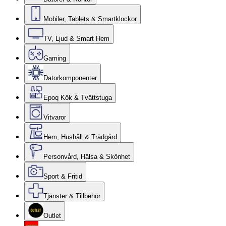
Mobiler, Tablets & Smartklockor
TV, Ljud & Smart Hem
Gaming
Datorkomponenter
Epoq Kök & Tvättstuga
Vitvaror
Hem, Hushåll & Trädgård
Personvård, Hälsa & Skönhet
Sport & Fritid
Tjänster & Tillbehör
Outlet