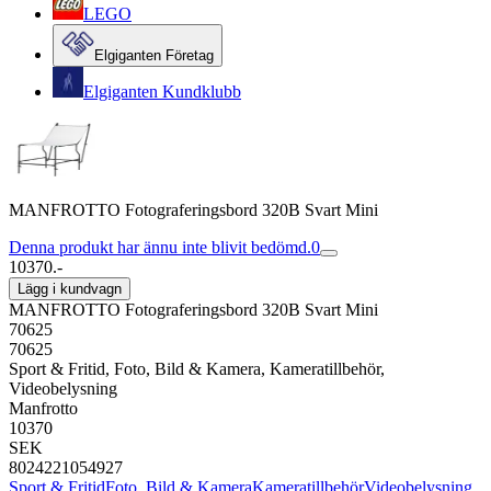
LEGO
Elgiganten Företag
Elgiganten Kundklubb
MANFROTTO Fotograferingsbord 320B Svart Mini
Denna produkt har ännu inte blivit bedömd.
0
10370.-
Lägg i kundvagn
MANFROTTO Fotograferingsbord 320B Svart Mini
70625
70625
Sport & Fritid, Foto, Bild & Kamera, Kameratillbehör,
Videobelysning
Manfrotto
10370
SEK
8024221054927
Sport & Fritid
Foto, Bild & Kamera
Kameratillbehör
Videobelysning