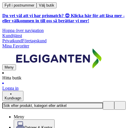
Fyll i postnummer
Välj butik
Du vet väl att vi har prismatch? 😍
Klicka här för att läsa mer
-
eller välkommen in till oss så berättar vi mer!
Hoppa över navigation
Kundtjänst
Privatkund
Företagskund
Mina Favoriter
Meny
Hitta butik
Logga in
Kundvagn
Meny
Datorer & Kontor