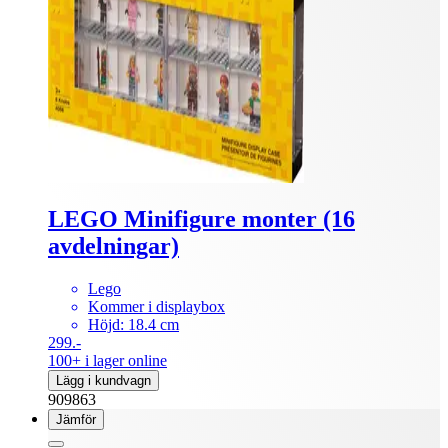
LEGO Minifigure monter (16
avdelningar)
Lego
Kommer i displaybox
Höjd: 18.4 cm
299.-
100+ i lager online
Lägg i kundvagn
909863
Jämför