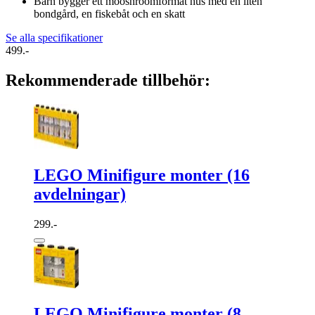
Barn bygger ett mooshroomformat hus med en liten
bondgård, en fiskebåt och en skatt
Se alla specifikationer
499.-
Rekommenderade tillbehör:
LEGO Minifigure monter (16
avdelningar)
299.-
LEGO Minifigure monter (8