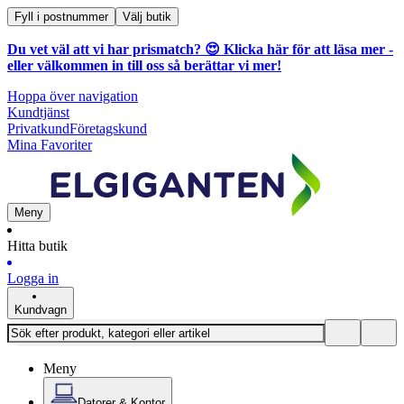
Fyll i postnummer
Välj butik
Du vet väl att vi har prismatch? 😍
Klicka här för att läsa mer
-
eller välkommen in till oss så berättar vi mer!
Hoppa över navigation
Kundtjänst
Privatkund
Företagskund
Mina Favoriter
Meny
Hitta butik
Logga in
Kundvagn
Meny
Datorer & Kontor