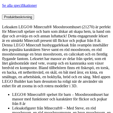
Se alla specifikationer
Produktbeskrivning
Leksaken LEGO® Minecraft® Mooshroomhuset (21270) är perfekt
för Minecraft spelare och barn som älskar att skapa hem, ta hand om
djur och avvärja en och annan luftattack! Detta engagerande lekset
är en utmärkt Minecraft present till flickor och pojkar från 8 år.
Denna LEGO Minecraft husbyggarleksak från svampön innehåller
den populära karaktären Steve samt en röd mooshroom, en röd
mooshroomunge en brun mooshroom, en calicokatt och en fientlig
flygande fantom. Leksetet har massor av delar från spelet, som ett
litet gårdsområde med vete, svamp och en kannranka som växer
bredvid en kompostor. Bland tillbehören finns ett fiskespö, en torsk,
en hacka, ett netheritsvärd, en skål, en båt med åror, en kista, en
smältugn, en arbetsbänk, en bokhylla, bröd och en säng. Med appen
LEGO Builder kan barn dessutom ha roligt när de använder sin
enhet för att zooma in och rotera modeller i 3D.
LEGO® Minecraft® spelset för barn – Mooshroomhuset har
massor med funktioner och karaktärer för flickor och pojkar
från 8 år
Leksaksfigurer från Minecraft® – Med Steve, en röd
mooshroom, en röd mooshroomunge, en brun mooshroom, en