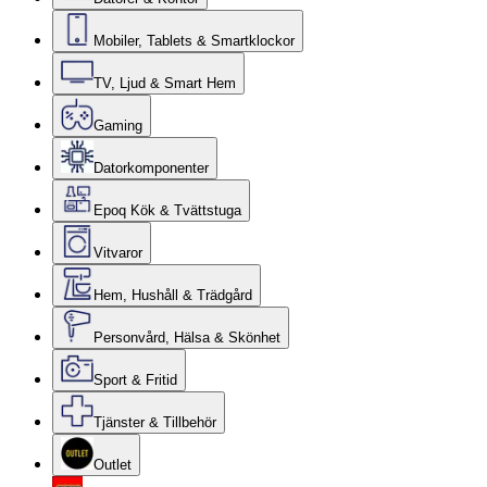
Mobiler, Tablets & Smartklockor
TV, Ljud & Smart Hem
Gaming
Datorkomponenter
Epoq Kök & Tvättstuga
Vitvaror
Hem, Hushåll & Trädgård
Personvård, Hälsa & Skönhet
Sport & Fritid
Tjänster & Tillbehör
Outlet