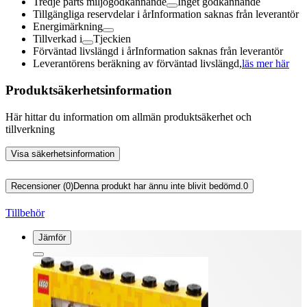
Tredje parts miljögodkännande
Inget godkännande
Tillgängliga reservdelar i år
Information saknas från leverantör
Energimärkning
Tillverkad i
Tjeckien
Förväntad livslängd i år
Information saknas från leverantör
Leverantörens beräkning av förväntad livslängd,
läs mer här
Produktsäkerhetsinformation
Här hittar du information om allmän produktsäkerhet och
tillverkning
Visa säkerhetsinformation
Recensioner (0)
Denna produkt har ännu inte blivit bedömd.
0
Tillbehör
Jämför