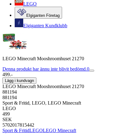
LEGO
Elgiganten Företag
Elgiganten Kundklubb
LEGO Minecraft Mooshroomhuset 21270
Denna produkt har ännu inte blivit bedömd.
0
499.-
Lägg i kundvagn
LEGO Minecraft Mooshroomhuset 21270
881194
881194
Sport & Fritid, LEGO, LEGO Minecraft
LEGO
499
SEK
5702017815442
Sport & Fritid
LEGO
LEGO Minecraft