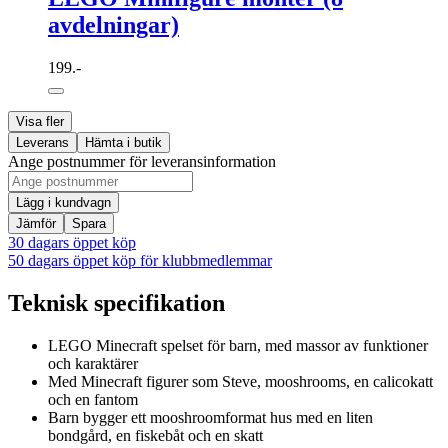
avdelningar)
199.-
Visa fler
Leverans
Hämta i butik
Ange postnummer för leveransinformation
Lägg i kundvagn
Jämför
Spara
30 dagars öppet köp
50 dagars öppet köp för klubbmedlemmar
Teknisk specifikation
LEGO Minecraft spelset för barn, med massor av funktioner
och karaktärer
Med Minecraft figurer som Steve, mooshrooms, en calicokatt
och en fantom
Barn bygger ett mooshroomformat hus med en liten
bondgård, en fiskebåt och en skatt