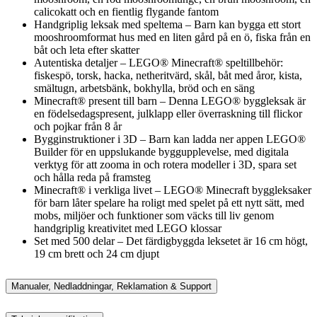
calicokatt och en fientlig flygande fantom
Handgriplig leksak med speltema – Barn kan bygga ett stort
mooshroomformat hus med en liten gård på en ö, fiska från en
båt och leta efter skatter
Autentiska detaljer – LEGO® Minecraft® speltillbehör:
fiskespö, torsk, hacka, netheritvärd, skål, båt med åror, kista,
smältugn, arbetsbänk, bokhylla, bröd och en säng
Minecraft® present till barn – Denna LEGO® byggleksak är
en födelsedagspresent, julklapp eller överraskning till flickor
och pojkar från 8 år
Bygginstruktioner i 3D – Barn kan ladda ner appen LEGO®
Builder för en uppslukande byggupplevelse, med digitala
verktyg för att zooma in och rotera modeller i 3D, spara set
och hålla reda på framsteg
Minecraft® i verkliga livet – LEGO® Minecraft byggleksaker
för barn låter spelare ha roligt med spelet på ett nytt sätt, med
mobs, miljöer och funktioner som väcks till liv genom
handgriplig kreativitet med LEGO klossar
Set med 500 delar – Det färdigbyggda leksetet är 16 cm högt,
19 cm brett och 24 cm djupt
Manualer, Nedladdningar, Reklamation & Support