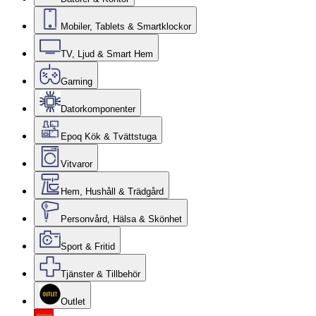
Mobiler, Tablets & Smartklockor
TV, Ljud & Smart Hem
Gaming
Datorkomponenter
Epoq Kök & Tvättstuga
Vitvaror
Hem, Hushåll & Trädgård
Personvård, Hälsa & Skönhet
Sport & Fritid
Tjänster & Tillbehör
Outlet