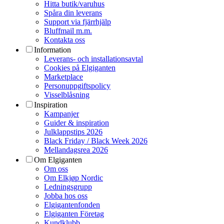
Hitta butik/varuhus
Spåra din leverans
Support via fjärrhjälp
Bluffmail m.m.
Kontakta oss
Information
Leverans- och installationsavtal
Cookies på Elgiganten
Marketplace
Personuppgiftspolicy
Visselblåsning
Inspiration
Kampanjer
Guider & inspiration
Julklappstips 2026
Black Friday / Black Week 2026
Mellandagsrea 2026
Om Elgiganten
Om oss
Om Elkjøp Nordic
Ledningsgrupp
Jobba hos oss
Elgigantenfonden
Elgiganten Företag
Kundklubb