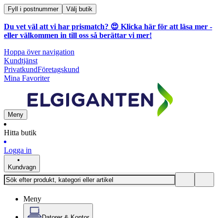
Fyll i postnummer
Välj butik
Du vet väl att vi har prismatch? 😍
Klicka här för att läsa mer
-
eller välkommen in till oss så berättar vi mer!
Hoppa över navigation
Kundtjänst
Privatkund
Företagskund
Mina Favoriter
Meny
Hitta butik
Logga in
Kundvagn
Meny
Datorer & Kontor