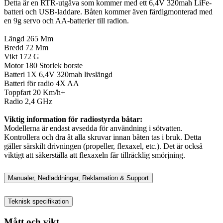
Detta är en RTR-utgåva som kommer med ett 6,4V 320mah LiFe-
batteri och USB-laddare. Båten kommer även färdigmonterad med
en 9g servo och AA-batterier till radion.
Längd 265 Mm
Bredd 72 Mm
Vikt 172 G
Motor 180 Storlek borste
Batteri 1X 6,4V 320mah livslängd
Batteri för radio 4X AA
Toppfart 20 Km/h+
Radio 2,4 GHz
Viktig information för radiostyrda båtar:
Modellerna är endast avsedda för användning i sötvatten.
Kontrollera och dra åt alla skruvar innan båten tas i bruk. Detta
gäller särskilt drivningen (propeller, flexaxel, etc.). Det är också
viktigt att säkerställa att flexaxeln får tillräcklig smörjning.
Manualer, Nedladdningar, Reklamation & Support
Teknisk specifikation
Mått och vikt