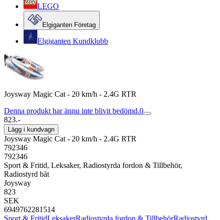
LEGO
Elgiganten Företag
Elgiganten Kundklubb
Joysway Magic Cat - 20 km/h - 2.4G RTR
Denna produkt har ännu inte blivit bedömd.
0
823.-
Lägg i kundvagn
Joysway Magic Cat - 20 km/h - 2.4G RTR
792346
792346
Sport & Fritid, Leksaker, Radiostyrda fordon & Tillbehör,
Radiostyrd båt
Joysway
823
SEK
6949762281514
Sport & Fritid
Leksaker
Radiostyrda fordon & Tillbehör
Radiostyrd