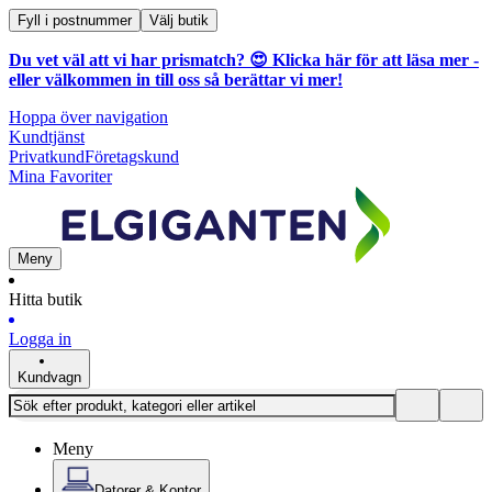
Fyll i postnummer
Välj butik
Du vet väl att vi har prismatch? 😍
Klicka här för att läsa mer
-
eller välkommen in till oss så berättar vi mer!
Hoppa över navigation
Kundtjänst
Privatkund
Företagskund
Mina Favoriter
Meny
Hitta butik
Logga in
Kundvagn
Meny
Datorer & Kontor