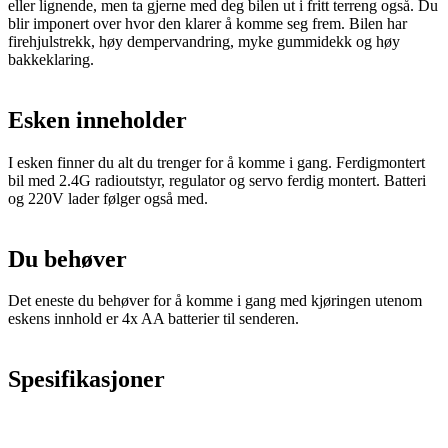
eller lignende, men ta gjerne med deg bilen ut i fritt terreng også. Du
blir imponert over hvor den klarer å komme seg frem. Bilen har
firehjulstrekk, høy dempervandring, myke gummidekk og høy
bakkeklaring.
Esken inneholder
I esken finner du alt du trenger for å komme i gang. Ferdigmontert
bil med 2.4G radioutstyr, regulator og servo ferdig montert. Batteri
og 220V lader følger også med.
Du behøver
Det eneste du behøver for å komme i gang med kjøringen utenom
eskens innhold er 4x AA batterier til senderen.
Spesifikasjoner