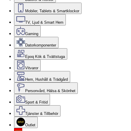
Mobiler, Tablets & Smartklockor
TV, Ljud & Smart Hem
Gaming
Datorkomponenter
Epoq Kök & Tvättstuga
Vitvaror
Hem, Hushåll & Trädgård
Personvård, Hälsa & Skönhet
Sport & Fritid
Tjänster & Tillbehör
Outlet