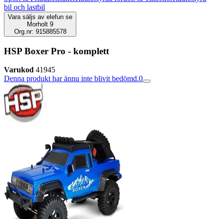
bil och lastbil
Vara säljs av
elefun se
Morholt 9
Org.nr: 915885578
HSP Boxer Pro - komplett
Varukod
41945
Denna produkt har ännu inte blivit bedömd.
0