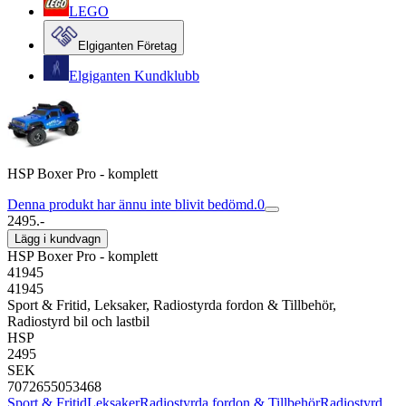
LEGO
Elgiganten Företag
Elgiganten Kundklubb
HSP Boxer Pro - komplett
Denna produkt har ännu inte blivit bedömd.
0
2495.-
Lägg i kundvagn
HSP Boxer Pro - komplett
41945
41945
Sport & Fritid, Leksaker, Radiostyrda fordon & Tillbehör,
Radiostyrd bil och lastbil
HSP
2495
SEK
7072655053468
Sport & Fritid
Leksaker
Radiostyrda fordon & Tillbehör
Radiostyrd