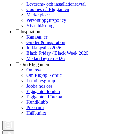
Leverans- och installationsavtal
Cookies på Elgiganten
Marketplace
Personuppgiftspolicy
Visselblåsning
Inspiration
Kampanjer
Guider & inspiration
Julklappstips 2026
Black Friday / Black Week 2026
Mellandagsrea 2026
Om Elgiganten
Om oss
Om Elkjøp Nordic
Ledningsgrupp
Jobba hos oss
Elgigantenfonden
Elgiganten Företag
Kundklubb
Pressrum
Hållbarhet