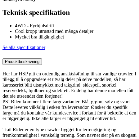
Teknisk specifikation
4WD - Fyrhjulsdrift
Cool kropp utrustad med många detaljer
Mycket bra tillgänglighet
Se alla specifikationer
Produktbeskrivning
Her har HSP gitt en ordentlig ansiktsløftning til sin vanlige crawler. I
tillegg til å oppgradere et utvalg deler på selve modellen, så har
karosseriet blitt utsmykket med takgrind, sidespeil, snorkel,
reservedekk, hjulbuer og sidebrett. Endelig har denne modellen fått
det råe utseendet den fortjener!
PS! Bilen kommer i flere fargevarianter. Blå, grønn, sølv og svart.
Dette leveres vilkårlig i esken fra leverandør. Ønsker du spesifik
farge må du kontakte vår kundeservice i forkant for å bekrefte at den
er tilgjengelig. Ikke alle farger er tilgjengelig til enhver tid.
Trail Rider er en type crawler bygget for terrengkjøring og
fremkommelighet i vanskelig terreng. Som navnet sier på en skogssti