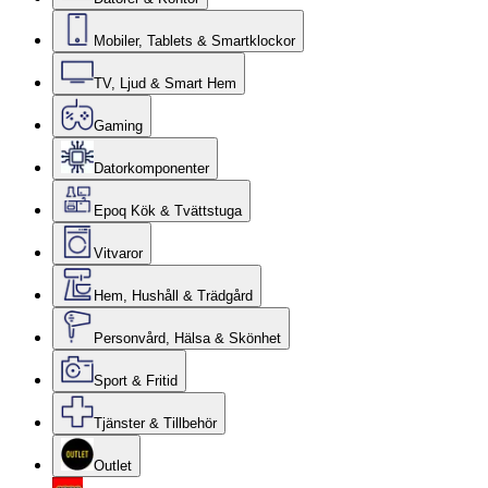
Mobiler, Tablets & Smartklockor
TV, Ljud & Smart Hem
Gaming
Datorkomponenter
Epoq Kök & Tvättstuga
Vitvaror
Hem, Hushåll & Trädgård
Personvård, Hälsa & Skönhet
Sport & Fritid
Tjänster & Tillbehör
Outlet