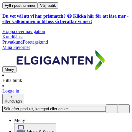
Fyll i postnummer
Välj butik
Du vet väl att vi har prismatch? 😍
Klicka här för att läsa mer
-
eller välkommen in till oss så berättar vi mer!
Hoppa över navigation
Kundtjänst
Privatkund
Företagskund
Mina Favoriter
Meny
Hitta butik
Logga in
Kundvagn
Meny
Datorer & Kontor