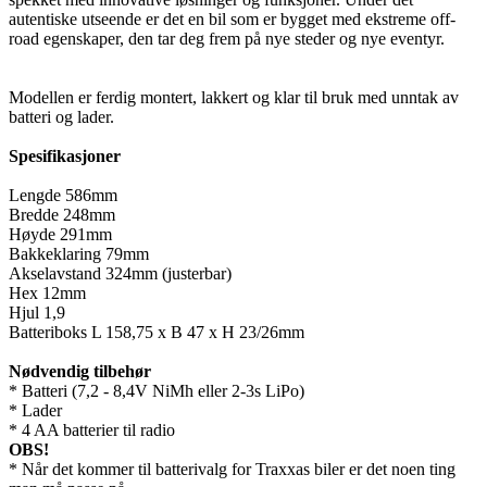
autentiske utseende er det en bil som er bygget med ekstreme off-
road egenskaper, den tar deg frem på nye steder og nye eventyr.
Modellen er ferdig montert, lakkert og klar til bruk med unntak av
batteri og lader.
Spesifikasjoner
Lengde 586mm
Bredde 248mm
Høyde 291mm
Bakkeklaring 79mm
Akselavstand 324mm (justerbar)
Hex 12mm
Hjul 1,9
Batteriboks L 158,75 x B 47 x H 23/26mm
Nødvendig tilbehør
* Batteri (7,2 - 8,4V NiMh eller 2-3s LiPo)
* Lader
* 4 AA batterier til radio
OBS!
* Når det kommer til batterivalg for Traxxas biler er det noen ting