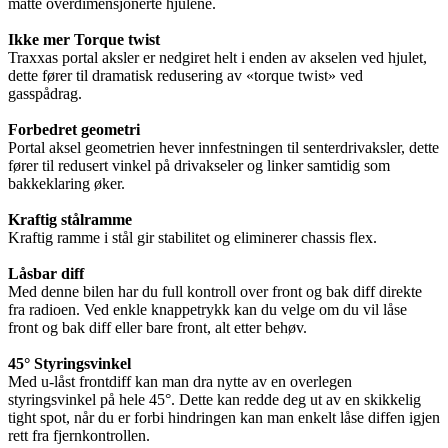
måtte overdimensjonerte hjulene.
Ikke mer Torque twist
Traxxas portal aksler er nedgiret helt i enden av akselen ved hjulet,
dette fører til dramatisk redusering av «torque twist» ved
gasspådrag.
Forbedret geometri
Portal aksel geometrien hever innfestningen til senterdrivaksler, dette
fører til redusert vinkel på drivakseler og linker samtidig som
bakkeklaring øker.
Kraftig stålramme
Kraftig ramme i stål gir stabilitet og eliminerer chassis flex.
Låsbar diff
Med denne bilen har du full kontroll over front og bak diff direkte
fra radioen. Ved enkle knappetrykk kan du velge om du vil låse
front og bak diff eller bare front, alt etter behøv.
45° Styringsvinkel
Med u-låst frontdiff kan man dra nytte av en overlegen
styringsvinkel på hele 45°. Dette kan redde deg ut av en skikkelig
tight spot, når du er forbi hindringen kan man enkelt låse diffen igjen
rett fra fjernkontrollen.