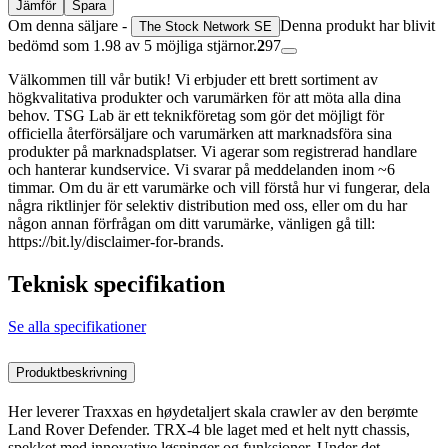
Jämför
Spara
Om denna säljare -
Denna produkt har blivit
The Stock Network SE
bedömd som 1.98 av 5 möjliga stjärnor.
2
97
Välkommen till vår butik! Vi erbjuder ett brett sortiment av
högkvalitativa produkter och varumärken för att möta alla dina
behov. TSG Lab är ett teknikföretag som gör det möjligt för
officiella återförsäljare och varumärken att marknadsföra sina
produkter på marknadsplatser. Vi agerar som registrerad handlare
och hanterar kundservice. Vi svarar på meddelanden inom ~6
timmar. Om du är ett varumärke och vill förstå hur vi fungerar, dela
några riktlinjer för selektiv distribution med oss, eller om du har
någon annan förfrågan om ditt varumärke, vänligen gå till:
https://bit.ly/disclaimer-for-brands.
Teknisk specifikation
Se alla specifikationer
Produktbeskrivning
Her leverer Traxxas en høydetaljert skala crawler av den berømte
Land Rover Defender. TRX-4 ble laget med et helt nytt chassis,
spekket med innovative løsninger og funksjoner. Under det