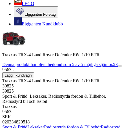
LEGO
Elgiganten Företag
Elgiganten Kundklubb
Traxxas TRX-4 Land Rover Defender Röd 1/10 RTR
Denna produkt har blivit bedömd som 5 av 5 möjliga stjärnor.
5
8
9563.-
Lägg i kundvagn
Traxxas TRX-4 Land Rover Defender Röd 1/10 RTR
39825
39825
Sport & Fritid, Leksaker, Radiostyrda fordon & Tillbehör,
Radiostyrd bil och lastbil
Traxxas
9563
SEK
020334820518
Sport & Fritid
Leksaker
Radiostyrda fordon & Tillbehör
Radiostyrd