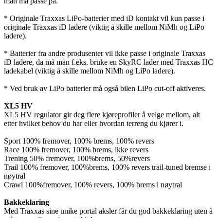
man må passe på.
* Originale Traxxas LiPo-batterier med iD kontakt vil kun passe i
originale Traxxas iD ladere (viktig å skille mellom NiMh og LiPo
ladere).
* Batterier fra andre produsenter vil ikke passe i originale Traxxas
iD ladere, da må man f.eks. bruke en SkyRC lader med Traxxas HC
ladekabel (viktig å skille mellom NiMh og LiPo ladere).
* Ved bruk av LiPo batterier må også bilen LiPo cut-off aktiveres.
XL5 HV
XL5 HV regulator gir deg flere kjøreprofiler å velge mellom, alt
etter hvilket behov du har eller hvordan terreng du kjører i.
Sport 100% fremover, 100% brems, 100% revers
Race 100% fremover, 100% brems, ikke revers
Trening 50% fremover, 100%brems, 50%revers
Trail 100% fremover, 100%brems, 100% revers trail-tuned bremse i
nøytral
Crawl 100%fremover, 100% revers, 100% brems i nøytral
Bakkeklaring
Med Traxxas sine unike portal aksler får du god bakkeklaring uten å