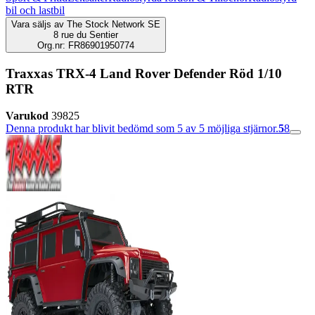
bil och lastbil
Vara säljs av
The Stock Network SE
8 rue du Sentier
Org.nr: FR86901950774
Traxxas TRX-4 Land Rover Defender Röd 1/10
RTR
Varukod
39825
Denna produkt har blivit bedömd som 5 av 5 möjliga stjärnor.
5
8