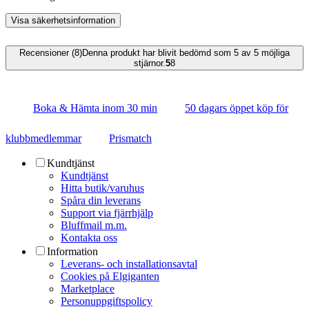
Visa säkerhetsinformation
Recensioner (8)
Denna produkt har blivit bedömd som 5 av 5 möjliga
stjärnor.
5
8
Boka & Hämta inom 30 min
50 dagars öppet köp för
klubbmedlemmar
Prismatch
Kundtjänst
Kundtjänst
Hitta butik/varuhus
Spåra din leverans
Support via fjärrhjälp
Bluffmail m.m.
Kontakta oss
Information
Leverans- och installationsavtal
Cookies på Elgiganten
Marketplace
Personuppgiftspolicy