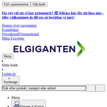
Fyll i postnummer
Välj butik
Du vet väl att vi har prismatch? 😍
Klicka här för att läsa mer
-
eller välkommen in till oss så berättar vi mer!
Hoppa över navigation
Kundtjänst
Privatkund
Företagskund
Mina Favoriter
Meny
Hitta butik
Logga in
Kundvagn
Meny
Datorer & Kontor