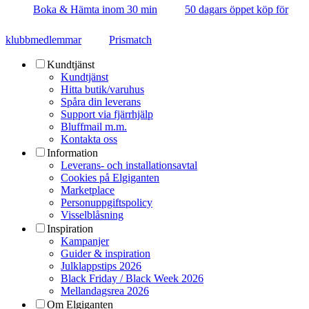
Boka & Hämta inom 30 min
50 dagars öppet köp för
klubbmedlemmar
Prismatch
Kundtjänst
Kundtjänst
Hitta butik/varuhus
Spåra din leverans
Support via fjärrhjälp
Bluffmail m.m.
Kontakta oss
Information
Leverans- och installationsavtal
Cookies på Elgiganten
Marketplace
Personuppgiftspolicy
Visselblåsning
Inspiration
Kampanjer
Guider & inspiration
Julklappstips 2026
Black Friday / Black Week 2026
Mellandagsrea 2026
Om Elgiganten