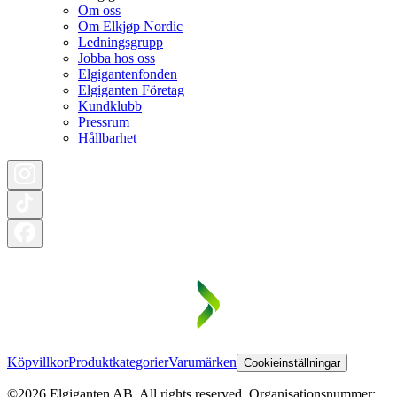
Om oss
Om Elkjøp Nordic
Ledningsgrupp
Jobba hos oss
Elgigantenfonden
Elgiganten Företag
Kundklubb
Pressrum
Hållbarhet
Köpvillkor
Produktkategorier
Varumärken
Cookieinställningar
©2026 Elgiganten AB. All rights reserved. Organisationsnummer: