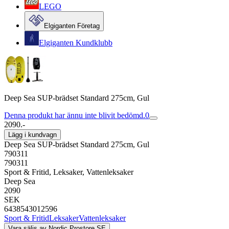
LEGO
Elgiganten Företag
Elgiganten Kundklubb
Deep Sea SUP-brädset Standard 275cm, Gul
Denna produkt har ännu inte blivit bedömd.
0
2090.-
Lägg i kundvagn
Deep Sea SUP-brädset Standard 275cm, Gul
790311
790311
Sport & Fritid, Leksaker, Vattenleksaker
Deep Sea
2090
SEK
6438543012596
Sport & Fritid
Leksaker
Vattenleksaker
Vara säljs av
Nordic Prostore SE