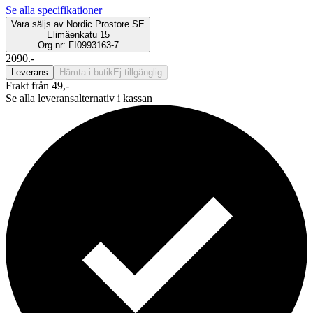
Se alla specifikationer
Vara säljs av
Nordic Prostore SE
Elimäenkatu 15
Org.nr: FI0993163-7
2090.-
Leverans
Hämta i butik
Ej tillgänglig
Frakt från 49,-
Se alla leveransalternativ i kassan