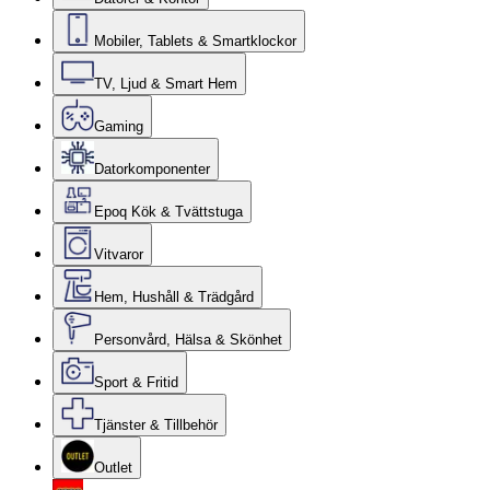
Mobiler, Tablets & Smartklockor
TV, Ljud & Smart Hem
Gaming
Datorkomponenter
Epoq Kök & Tvättstuga
Vitvaror
Hem, Hushåll & Trädgård
Personvård, Hälsa & Skönhet
Sport & Fritid
Tjänster & Tillbehör
Outlet