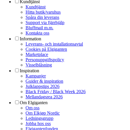
Kundtjänst
Kundtjänst
Hitta butik/varuhus
Spåra din leverans
Support via fjärrhjälp
Bluffmail m.m.
Kontakta oss
Information
Leverans- och installationsavtal
Cookies på Elgiganten
Marketplace
Personuppgiftspolicy
Visselblåsning
Inspiration
Kampanjer
Guider & inspiration
Julklappstips 2026
Black Friday / Black Week 2026
Mellandagsrea 2026
Om Elgiganten
Om oss
Om Elkjøp Nordic
Ledningsgrupp
Jobba hos oss
Elgigantenfonden