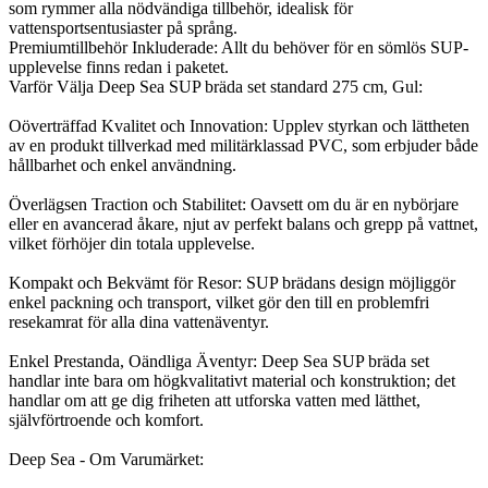
som rymmer alla nödvändiga tillbehör, idealisk för
vattensportsentusiaster på språng.
Premiumtillbehör Inkluderade: Allt du behöver för en sömlös SUP-
upplevelse finns redan i paketet.
Varför Välja Deep Sea SUP bräda set standard 275 cm, Gul:
Oöverträffad Kvalitet och Innovation: Upplev styrkan och lättheten
av en produkt tillverkad med militärklassad PVC, som erbjuder både
hållbarhet och enkel användning.
Överlägsen Traction och Stabilitet: Oavsett om du är en nybörjare
eller en avancerad åkare, njut av perfekt balans och grepp på vattnet,
vilket förhöjer din totala upplevelse.
Kompakt och Bekvämt för Resor: SUP brädans design möjliggör
enkel packning och transport, vilket gör den till en problemfri
resekamrat för alla dina vattenäventyr.
Enkel Prestanda, Oändliga Äventyr: Deep Sea SUP bräda set
handlar inte bara om högkvalitativt material och konstruktion; det
handlar om att ge dig friheten att utforska vatten med lätthet,
självförtroende och komfort.
Deep Sea - Om Varumärket: