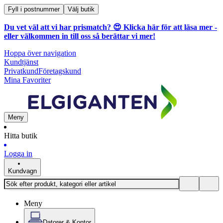
Fyll i postnummer
Välj butik
Du vet väl att vi har prismatch? 😍
Klicka här för att läsa mer
-
eller välkommen in till oss så berättar vi mer!
Hoppa över navigation
Kundtjänst
Privatkund
Företagskund
Mina Favoriter
Meny
Hitta butik
Logga in
Kundvagn
Meny
Datorer & Kontor