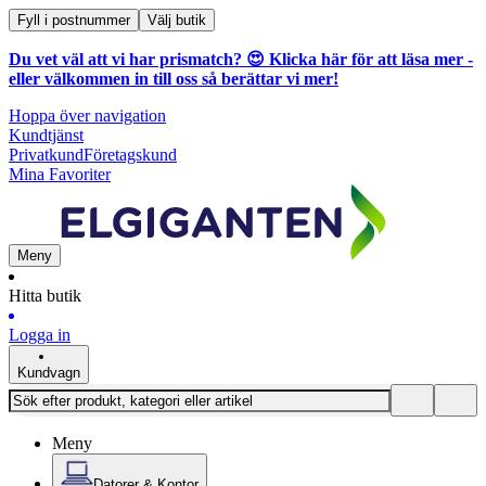
Fyll i postnummer
Välj butik
Du vet väl att vi har prismatch? 😍
Klicka här för att läsa mer
-
eller välkommen in till oss så berättar vi mer!
Hoppa över navigation
Kundtjänst
Privatkund
Företagskund
Mina Favoriter
Meny
Hitta butik
Logga in
Kundvagn
Meny
Datorer & Kontor