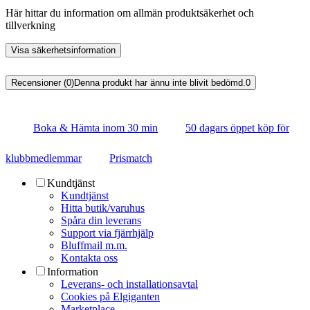
Här hittar du information om allmän produktsäkerhet och
tillverkning
Visa säkerhetsinformation
Recensioner (0)
Denna produkt har ännu inte blivit bedömd.
0
Boka & Hämta inom 30 min
50 dagars öppet köp för
klubbmedlemmar
Prismatch
Kundtjänst
Kundtjänst
Hitta butik/varuhus
Spåra din leverans
Support via fjärrhjälp
Bluffmail m.m.
Kontakta oss
Information
Leverans- och installationsavtal
Cookies på Elgiganten
Marketplace