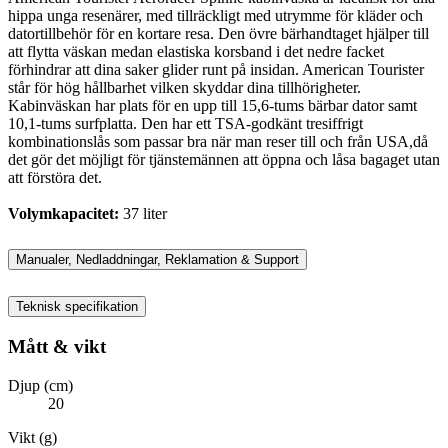
hippa unga resenärer, med tillräckligt med utrymme för kläder och
datortillbehör för en kortare resa. Den övre bärhandtaget hjälper till
att flytta väskan medan elastiska korsband i det nedre facket
förhindrar att dina saker glider runt på insidan. American Tourister
står för hög hållbarhet vilken skyddar dina tillhörigheter.
Kabinväskan har plats för en upp till 15,6-tums bärbar dator samt
10,1-tums surfplatta. Den har ett TSA-godkänt tresiffrigt
kombinationslås som passar bra när man reser till och från USA,då
det gör det möjligt för tjänstemännen att öppna och låsa bagaget utan
att förstöra det.
Volymkapacitet:
37 liter
Manualer, Nedladdningar, Reklamation & Support
Teknisk specifikation
Mått & vikt
Djup (cm)
20
Vikt (g)