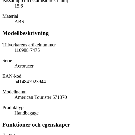
Passar upp till (skärmstorlek i tum)
15.6
Material
ABS
Modellbeskrivning
Tillverkarens artikelnummer
116988-7475
Serie
Aeroracer
EAN-kod
5414847923944
Modellnamn
American Tourister 571370
Produkttyp
Handbagage
Funktioner och egenskaper