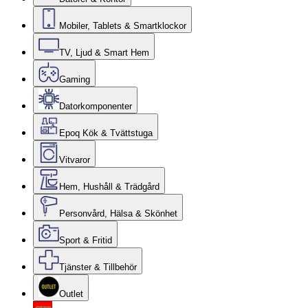
Mobiler, Tablets & Smartklockor
TV, Ljud & Smart Hem
Gaming
Datorkomponenter
Epoq Kök & Tvättstuga
Vitvaror
Hem, Hushåll & Trädgård
Personvård, Hälsa & Skönhet
Sport & Fritid
Tjänster & Tillbehör
Outlet