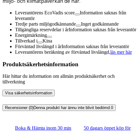
miljö- och klimatpåverkan de har.
Leverantörens EcoVadis score
Information saknas från
leverantör
Tredje parts miljögodkännande
Inget godkännande
Tillgängliga reservdelar i år
Information saknas från leverantör
Energimärkning
Tillverkad i
Kina
Förväntad livslängd i år
Information saknas från leverantör
Leverantörens beräkning av förväntad livslängd,
läs mer här
Produktsäkerhetsinformation
Här hittar du information om allmän produktsäkerhet och
tillverkning
Visa säkerhetsinformation
Recensioner (0)
Denna produkt har ännu inte blivit bedömd.
0
Boka & Hämta inom 30 min
50 dagars öppet köp för