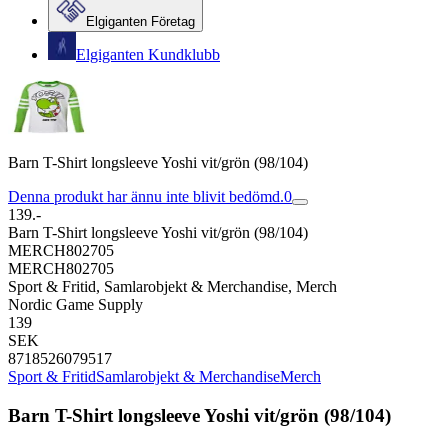
Elgiganten Företag
Elgiganten Kundklubb
Barn T-Shirt longsleeve Yoshi vit/grön (98/104)
Denna produkt har ännu inte blivit bedömd.
0
139.-
Barn T-Shirt longsleeve Yoshi vit/grön (98/104)
MERCH802705
MERCH802705
Sport & Fritid, Samlarobjekt & Merchandise, Merch
Nordic Game Supply
139
SEK
8718526079517
Sport & Fritid
Samlarobjekt & Merchandise
Merch
Barn T-Shirt longsleeve Yoshi vit/grön (98/104)