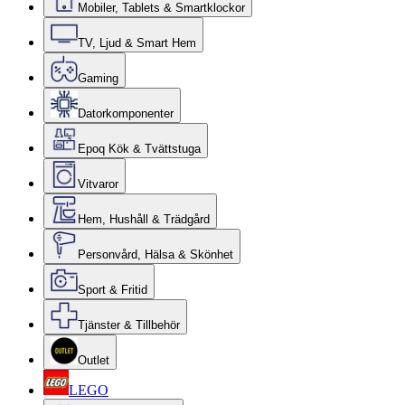
Mobiler, Tablets & Smartklockor
TV, Ljud & Smart Hem
Gaming
Datorkomponenter
Epoq Kök & Tvättstuga
Vitvaror
Hem, Hushåll & Trädgård
Personvård, Hälsa & Skönhet
Sport & Fritid
Tjänster & Tillbehör
Outlet
LEGO