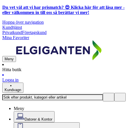
Du vet väl att vi har prismatch? 😍
Klicka här för att läsa mer
-
eller välkommen in till oss så berättar vi mer!
Hoppa över navigation
Kundtjänst
Privatkund
Företagskund
Mina Favoriter
Meny
Hitta butik
Logga in
Kundvagn
Meny
Datorer & Kontor