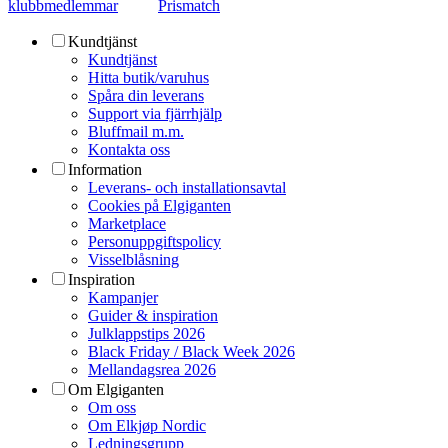
klubbmedlemmar
Prismatch
Kundtjänst
Kundtjänst
Hitta butik/varuhus
Spåra din leverans
Support via fjärrhjälp
Bluffmail m.m.
Kontakta oss
Information
Leverans- och installationsavtal
Cookies på Elgiganten
Marketplace
Personuppgiftspolicy
Visselblåsning
Inspiration
Kampanjer
Guider & inspiration
Julklappstips 2026
Black Friday / Black Week 2026
Mellandagsrea 2026
Om Elgiganten
Om oss
Om Elkjøp Nordic
Ledningsgrupp