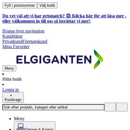
Fyll i postnummer
Välj butik
Du vet väl att vi har prismatch? 😍
Klicka här för att läsa mer
-
eller välkommen in till oss så berättar vi mer!
Hoppa över navigation
Kundtjänst
Privatkund
Företagskund
Mina Favoriter
Meny
Hitta butik
Logga in
Kundvagn
Meny
Datorer & Kontor