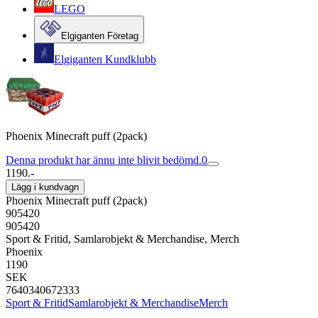
LEGO
Elgiganten Företag
Elgiganten Kundklubb
Phoenix Minecraft puff (2pack)
Denna produkt har ännu inte blivit bedömd.
0
1190.-
Lägg i kundvagn
Phoenix Minecraft puff (2pack)
905420
905420
Sport & Fritid, Samlarobjekt & Merchandise, Merch
Phoenix
1190
SEK
7640340672333
Sport & Fritid
Samlarobjekt & Merchandise
Merch