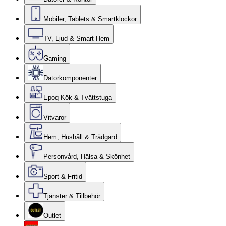
Mobiler, Tablets & Smartklockor
TV, Ljud & Smart Hem
Gaming
Datorkomponenter
Epoq Kök & Tvättstuga
Vitvaror
Hem, Hushåll & Trädgård
Personvård, Hälsa & Skönhet
Sport & Fritid
Tjänster & Tillbehör
Outlet