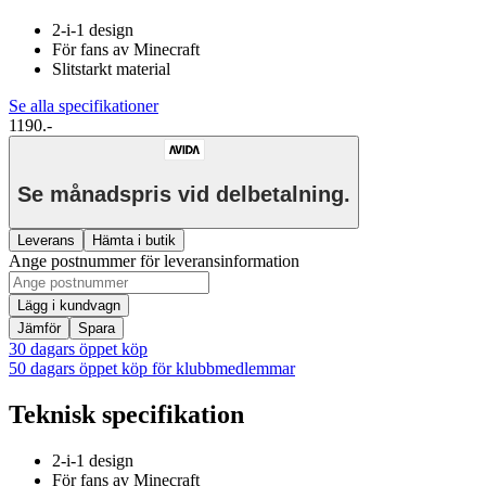
2-i-1 design
För fans av Minecraft
Slitstarkt material
Se alla specifikationer
1190.-
Se månadspris vid delbetalning.
Leverans
Hämta i butik
Ange postnummer för leveransinformation
Lägg i kundvagn
Jämför
Spara
30 dagars öppet köp
50 dagars öppet köp för klubbmedlemmar
Teknisk specifikation
2-i-1 design
För fans av Minecraft