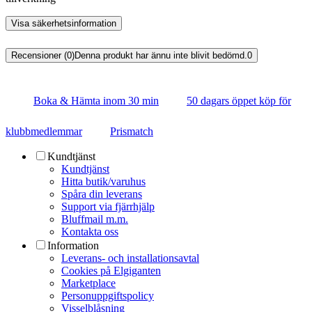
Visa säkerhetsinformation
Recensioner (0)
Denna produkt har ännu inte blivit bedömd.
0
Boka & Hämta inom 30 min
50 dagars öppet köp för
klubbmedlemmar
Prismatch
Kundtjänst
Kundtjänst
Hitta butik/varuhus
Spåra din leverans
Support via fjärrhjälp
Bluffmail m.m.
Kontakta oss
Information
Leverans- och installationsavtal
Cookies på Elgiganten
Marketplace
Personuppgiftspolicy
Visselblåsning