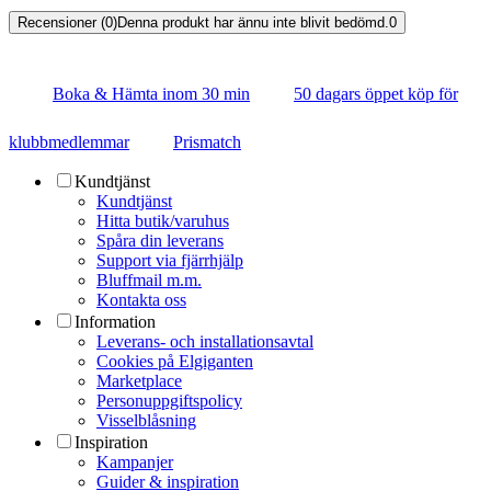
Recensioner (0)
Denna produkt har ännu inte blivit bedömd.
0
Boka & Hämta inom 30 min
50 dagars öppet köp för
klubbmedlemmar
Prismatch
Kundtjänst
Kundtjänst
Hitta butik/varuhus
Spåra din leverans
Support via fjärrhjälp
Bluffmail m.m.
Kontakta oss
Information
Leverans- och installationsavtal
Cookies på Elgiganten
Marketplace
Personuppgiftspolicy
Visselblåsning
Inspiration
Kampanjer
Guider & inspiration