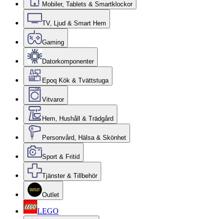
Mobiler, Tablets & Smartklockor
TV, Ljud & Smart Hem
Gaming
Datorkomponenter
Epoq Kök & Tvättstuga
Vitvaror
Hem, Hushåll & Trädgård
Personvård, Hälsa & Skönhet
Sport & Fritid
Tjänster & Tillbehör
Outlet
LEGO