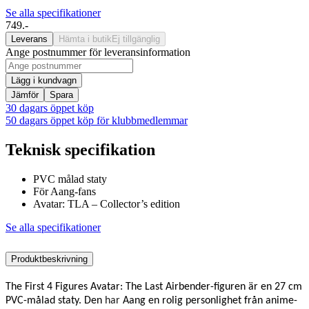
Se alla specifikationer
749.-
Leverans
Hämta i butik
Ej tillgänglig
Ange postnummer för leveransinformation
Lägg i kundvagn
Jämför
Spara
30 dagars öppet köp
50 dagars öppet köp för klubbmedlemmar
Teknisk specifikation
PVC målad staty
För Aang-fans
Avatar: TLA – Collector’s edition
Se alla specifikationer
Produktbeskrivning
The First 4 Figures Avatar: The Last Airbender-figuren är en 27 cm
PVC-målad staty. Den
har
Aang en rolig personlighet från anime-