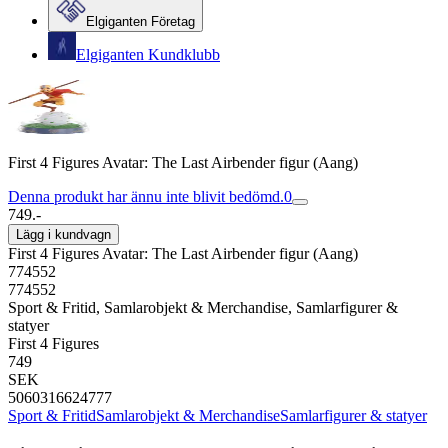
Elgiganten Företag
Elgiganten Kundklubb
First 4 Figures Avatar: The Last Airbender figur (Aang)
Denna produkt har ännu inte blivit bedömd.
0
749.-
Lägg i kundvagn
First 4 Figures Avatar: The Last Airbender figur (Aang)
774552
774552
Sport & Fritid, Samlarobjekt & Merchandise, Samlarfigurer &
statyer
First 4 Figures
749
SEK
5060316624777
Sport & Fritid
Samlarobjekt & Merchandise
Samlarfigurer & statyer