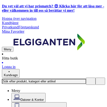
Du vet väl att vi har prismatch? 😍
Klicka här för att läsa mer
-
eller välkommen in till oss så berättar vi mer!
Hoppa över navigation
Kundtjänst
Privatkund
Företagskund
Mina Favoriter
Meny
Hitta butik
Logga in
Kundvagn
Meny
Datorer & Kontor