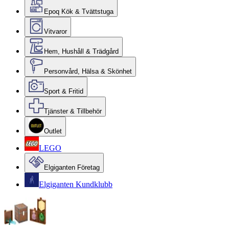
Epoq Kök & Tvättstuga
Vitvaror
Hem, Hushåll & Trädgård
Personvård, Hälsa & Skönhet
Sport & Fritid
Tjänster & Tillbehör
Outlet
LEGO
Elgiganten Företag
Elgiganten Kundklubb