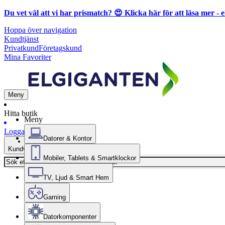
Du vet väl att vi har prismatch? 😍
Klicka här för att läsa mer
- e
Hoppa över navigation
Kundtjänst
Privatkund
Företagskund
Mina Favoriter
Meny
Hitta butik
Meny
Logga in
Datorer & Kontor
Kundvagn
Mobiler, Tablets & Smartklockor
TV, Ljud & Smart Hem
Gaming
Datorkomponenter