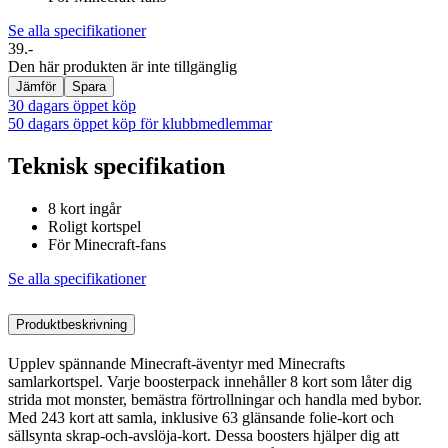
Se alla specifikationer
39.-
Den här produkten är inte tillgänglig
Jämför
Spara
30 dagars öppet köp
50 dagars öppet köp för klubbmedlemmar
Teknisk specifikation
8 kort ingår
Roligt kortspel
För Minecraft-fans
Se alla specifikationer
Produktbeskrivning
Upplev spännande Minecraft-äventyr med Minecrafts
samlarkortspel. Varje boosterpack innehåller 8 kort som låter dig
strida mot monster, bemästra förtrollningar och handla med bybor.
Med 243 kort att samla, inklusive 63 glänsande folie-kort och
sällsynta skrap-och-avslöja-kort. Dessa boosters hjälper dig att