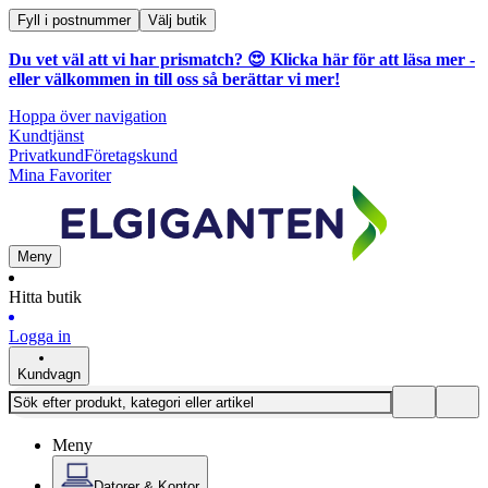
Fyll i postnummer
Välj butik
Du vet väl att vi har prismatch? 😍
Klicka här för att läsa mer
-
eller välkommen in till oss så berättar vi mer!
Hoppa över navigation
Kundtjänst
Privatkund
Företagskund
Mina Favoriter
Meny
Hitta butik
Logga in
Kundvagn
Meny
Datorer & Kontor