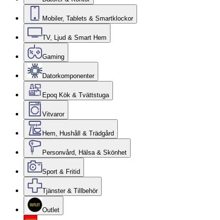
Mobiler, Tablets & Smartklockor
TV, Ljud & Smart Hem
Gaming
Datorkomponenter
Epoq Kök & Tvättstuga
Vitvaror
Hem, Hushåll & Trädgård
Personvård, Hälsa & Skönhet
Sport & Fritid
Tjänster & Tillbehör
Outlet