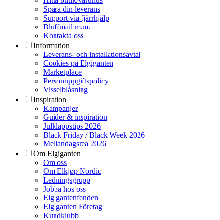
Hitta butik/varuhus
Spåra din leverans
Support via fjärrhjälp
Bluffmail m.m.
Kontakta oss
Information
Leverans- och installationsavtal
Cookies på Elgiganten
Marketplace
Personuppgiftspolicy
Visselblåsning
Inspiration
Kampanjer
Guider & inspiration
Julklappstips 2026
Black Friday / Black Week 2026
Mellandagsrea 2026
Om Elgiganten
Om oss
Om Elkjøp Nordic
Ledningsgrupp
Jobba hos oss
Elgigantenfonden
Elgiganten Företag
Kundklubb