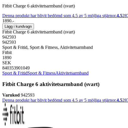
Fitbit Charge 6 aktivitetsarmband (svart)
Denna produkt har blivit bedömd som 4.5 av 5 möjliga stjärnor.
4.5
28
1890.-
Lägg i kundvagn
Fitbit Charge 6 aktivitetsarmband (svart)
942593
942593
Sport & Fritid, Sport & Fitness, Aktivitetsarmband
Fitbit
1890
SEK
840353901049
Sport & Fritid
Sport & Fitness
Aktivitetsarmband
Fitbit Charge 6 aktivitetsarmband (svart)
Varukod
942593
Denna produkt har blivit bedömd som 4.5 av 5 möjliga stjärnor.
4.5
28