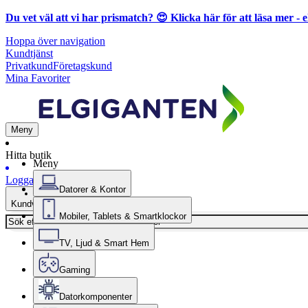
Du vet väl att vi har prismatch? 😍
Klicka här för att läsa mer
- e
Hoppa över navigation
Kundtjänst
Privatkund
Företagskund
Mina Favoriter
Meny
Hitta butik
Meny
Logga in
Datorer & Kontor
Kundvagn
Mobiler, Tablets & Smartklockor
TV, Ljud & Smart Hem
Gaming
Datorkomponenter