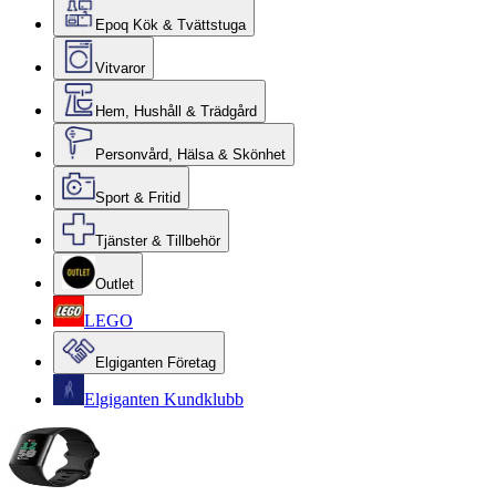
Epoq Kök & Tvättstuga
Vitvaror
Hem, Hushåll & Trädgård
Personvård, Hälsa & Skönhet
Sport & Fritid
Tjänster & Tillbehör
Outlet
LEGO
Elgiganten Företag
Elgiganten Kundklubb