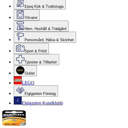
Epoq Kök & Tvättstuga
Vitvaror
Hem, Hushåll & Trädgård
Personvård, Hälsa & Skönhet
Sport & Fritid
Tjänster & Tillbehör
Outlet
LEGO
Elgiganten Företag
Elgiganten Kundklubb