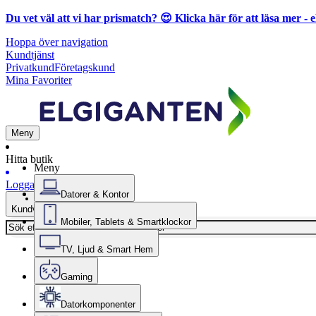
Du vet väl att vi har prismatch? 😍
Klicka här för att läsa mer
- e
Hoppa över navigation
Kundtjänst
Privatkund
Företagskund
Mina Favoriter
Meny
Hitta butik
Meny
Logga in
Datorer & Kontor
Kundvagn
Mobiler, Tablets & Smartklockor
TV, Ljud & Smart Hem
Gaming
Datorkomponenter