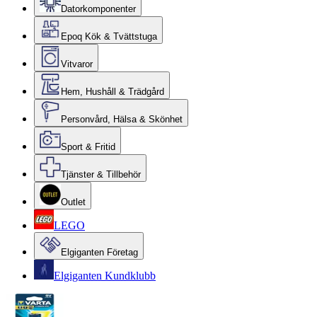
Datorkomponenter
Epoq Kök & Tvättstuga
Vitvaror
Hem, Hushåll & Trädgård
Personvård, Hälsa & Skönhet
Sport & Fritid
Tjänster & Tillbehör
Outlet
LEGO
Elgiganten Företag
Elgiganten Kundklubb