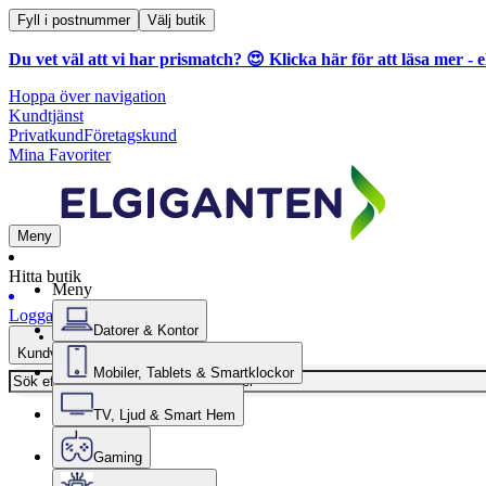
Fyll i postnummer
Välj butik
Du vet väl att vi har prismatch? 😍
Klicka här för att läsa mer
- e
Hoppa över navigation
Kundtjänst
Privatkund
Företagskund
Mina Favoriter
Meny
Hitta butik
Meny
Logga in
Datorer & Kontor
Kundvagn
Mobiler, Tablets & Smartklockor
TV, Ljud & Smart Hem
Gaming