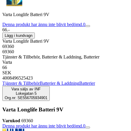
Varta Longlife Batteri 9V
Denna produkt har ännu inte blivit bedömd.
0
66.-
Lägg i kundvagn
Varta Longlife Batteri 9V
69360
69360
Tjänster & Tillbehör, Batterier & Laddning, Batterier
Varta
66
SEK
4008496525423
Tjänster & Tillbehör
Batterier & Laddning
Batterier
Vara säljs av
INF
Lokegatan 5
Org.nr: SE556705934901
Varta Longlife Batteri 9V
Varukod
69360
Denna produkt har ännu inte blivit bedömd.
0