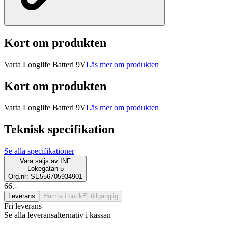
Kort om produkten
Varta Longlife Batteri 9V
Läs mer om produkten
Kort om produkten
Varta Longlife Batteri 9V
Läs mer om produkten
Teknisk specifikation
Se alla specifikationer
Vara säljs av
INF
Lokegatan 5
Org.nr: SE556705934901
66.-
Leverans
Hämta i butik
Ej tillgänglig
Fri leverans
Se alla leveransalternativ i kassan