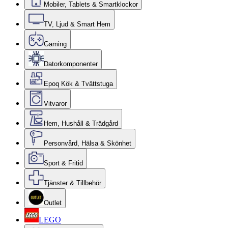
Mobiler, Tablets & Smartklockor
TV, Ljud & Smart Hem
Gaming
Datorkomponenter
Epoq Kök & Tvättstuga
Vitvaror
Hem, Hushåll & Trädgård
Personvård, Hälsa & Skönhet
Sport & Fritid
Tjänster & Tillbehör
Outlet
LEGO