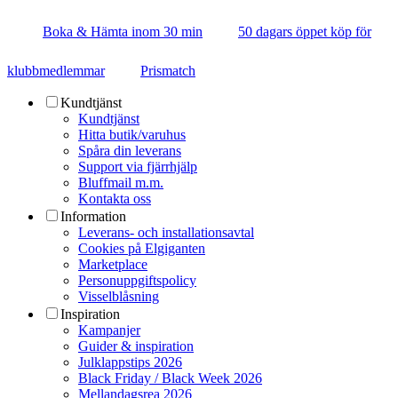
Boka & Hämta inom 30 min
50 dagars öppet köp för
klubbmedlemmar
Prismatch
Kundtjänst
Kundtjänst
Hitta butik/varuhus
Spåra din leverans
Support via fjärrhjälp
Bluffmail m.m.
Kontakta oss
Information
Leverans- och installationsavtal
Cookies på Elgiganten
Marketplace
Personuppgiftspolicy
Visselblåsning
Inspiration
Kampanjer
Guider & inspiration
Julklappstips 2026
Black Friday / Black Week 2026
Mellandagsrea 2026