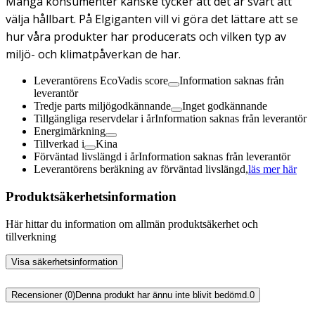
Många konsumenter kanske tycker att det är svårt att
välja hållbart. På Elgiganten vill vi göra det lättare att se
hur våra produkter har producerats och vilken typ av
miljö- och klimatpåverkan de har.
Leverantörens EcoVadis score
Information saknas från
leverantör
Tredje parts miljögodkännande
Inget godkännande
Tillgängliga reservdelar i år
Information saknas från leverantör
Energimärkning
Tillverkad i
Kina
Förväntad livslängd i år
Information saknas från leverantör
Leverantörens beräkning av förväntad livslängd,
läs mer här
Produktsäkerhetsinformation
Här hittar du information om allmän produktsäkerhet och
tillverkning
Visa säkerhetsinformation
Recensioner (0)
Denna produkt har ännu inte blivit bedömd.
0