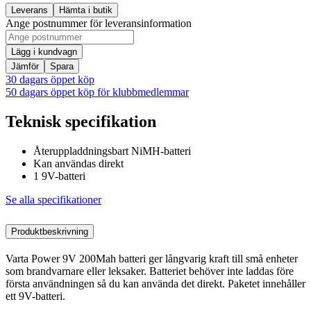
Leverans
Hämta i butik
Ange postnummer för leveransinformation
Lägg i kundvagn
Jämför
Spara
30 dagars öppet köp
50 dagars öppet köp för klubbmedlemmar
Teknisk specifikation
Återuppladdningsbart NiMH-batteri
Kan användas direkt
1 9V-batteri
Se alla specifikationer
Produktbeskrivning
Varta Power 9V 200Mah batteri ger långvarig kraft till små enheter
som brandvarnare eller leksaker. Batteriet behöver inte laddas före
första användningen så du kan använda det direkt. Paketet innehåller
ett 9V-batteri.