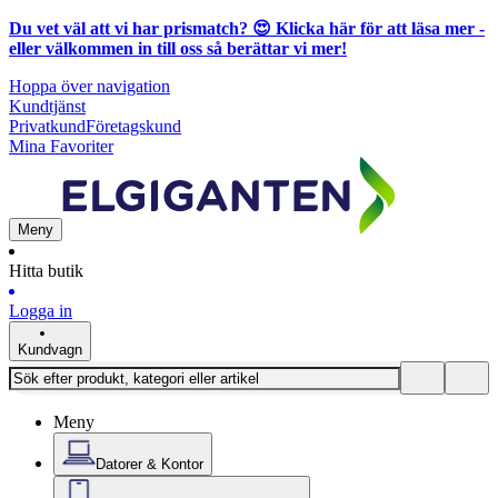
Du vet väl att vi har prismatch? 😍
Klicka här för att läsa mer
-
eller välkommen in till oss så berättar vi mer!
Hoppa över navigation
Kundtjänst
Privatkund
Företagskund
Mina Favoriter
Meny
Hitta butik
Logga in
Kundvagn
Meny
Datorer & Kontor