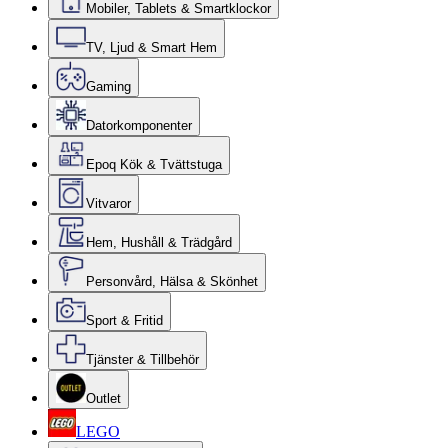
Mobiler, Tablets & Smartklockor
TV, Ljud & Smart Hem
Gaming
Datorkomponenter
Epoq Kök & Tvättstuga
Vitvaror
Hem, Hushåll & Trädgård
Personvård, Hälsa & Skönhet
Sport & Fritid
Tjänster & Tillbehör
Outlet
LEGO