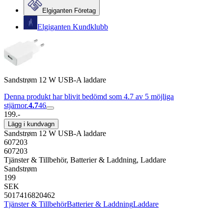
Elgiganten Företag
Elgiganten Kundklubb
Sandstrøm 12 W USB-A laddare
Denna produkt har blivit bedömd som 4.7 av 5 möjliga
stjärnor.
4.7
46
199.-
Lägg i kundvagn
Sandstrøm 12 W USB-A laddare
607203
607203
Tjänster & Tillbehör, Batterier & Laddning, Laddare
Sandstrøm
199
SEK
5017416820462
Tjänster & Tillbehör
Batterier & Laddning
Laddare