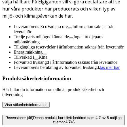
välja hållbart. På Elgiganten vill vi göra det lättare att se
hur våra produkter har producerats och vilken typ av
miljö- och klimatpåverkan de har.
Leverantörens EcoVadis score
Information saknas från
leverantör
Tredje parts miljögodkännande
Ingen tredjeparts
miljömärkning
Tillgängliga reservdelar i år
Information saknas från leverantör
Energimärkning
Tillverkad i
Kina
Förväntad livslängd i år
Information saknas från leverantör
Leverantörens beräkning av förväntad livslängd,
läs mer här
Produktsäkerhetsinformation
Här hittar du information om allmän produktsäkerhet och
tillverkning
Visa säkerhetsinformation
Recensioner (46)
Denna produkt har blivit bedömd som 4.7 av 5 möjliga
stjärnor.
4.7
46