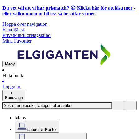
Du vet väl att vi har prismatch? 😍
Klicka här för att läsa mer
-
eller välkommen in till oss så berättar vi mer!
Hoppa över navigation
Kundtjänst
Privatkund
Företagskund
Mina Favoriter
Meny
Hitta butik
Logga in
Kundvagn
Meny
Datorer & Kontor