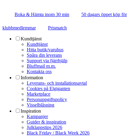
Boka & Hämta inom 30 min
50 dagars öppet köp för
klubbmedlemmar
Prismatch
Kundtjänst
Kundtjänst
Hitta butik/varuhus
Spåra din leverans
Support via fjärrhjälp
Bluffmail m.m.
Kontakta oss
Information
Leverans- och installationsavtal
Cookies på Elgiganten
Marketplace
Personuppgiftspolicy
Visselblåsning
Inspiration
Kampanjer
Guider & inspiration
Julklappstips 2026
Black Friday / Black Week 2026