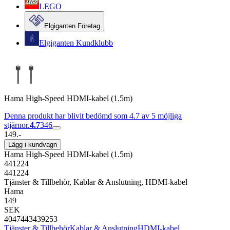
LEGO
Elgiganten Företag
Elgiganten Kundklubb
Hama High-Speed HDMI-kabel (1.5m)
Denna produkt har blivit bedömd som 4.7 av 5 möjliga
stjärnor.
4.7
346
149.-
Lägg i kundvagn
Hama High-Speed HDMI-kabel (1.5m)
441224
441224
Tjänster & Tillbehör, Kablar & Anslutning, HDMI-kabel
Hama
149
SEK
4047443439253
Tjänster & Tillbehör
Kablar & Anslutning
HDMI-kabel