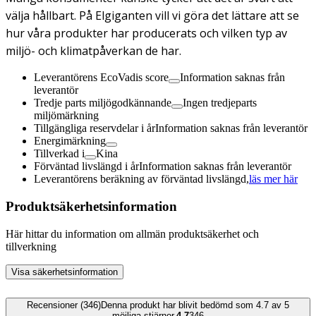
välja hållbart. På Elgiganten vill vi göra det lättare att se
hur våra produkter har producerats och vilken typ av
miljö- och klimatpåverkan de har.
Leverantörens EcoVadis score
Information saknas från
leverantör
Tredje parts miljögodkännande
Ingen tredjeparts
miljömärkning
Tillgängliga reservdelar i år
Information saknas från leverantör
Energimärkning
Tillverkad i
Kina
Förväntad livslängd i år
Information saknas från leverantör
Leverantörens beräkning av förväntad livslängd,
läs mer här
Produktsäkerhetsinformation
Här hittar du information om allmän produktsäkerhet och
tillverkning
Visa säkerhetsinformation
Recensioner (346)
Denna produkt har blivit bedömd som 4.7 av 5
möjliga stjärnor.
4.7
346