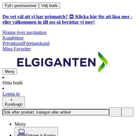
Fyll i postnummer
Välj butik
Du vet väl att vi har prismatch? 😍
Klicka här för att läsa mer
-
eller välkommen in till oss så berättar vi mer!
Hoppa över navigation
Kundtjänst
Privatkund
Företagskund
Mina Favoriter
Meny
Hitta butik
Logga in
Kundvagn
Meny
Datorer & Kontor