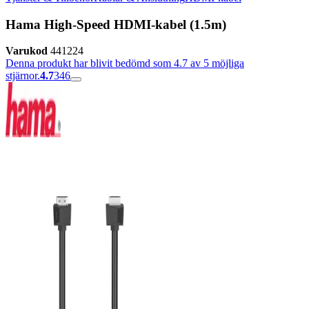
Hama High-Speed HDMI-kabel (1.5m)
Varukod
441224
Denna produkt har blivit bedömd som 4.7 av 5 möjliga
stjärnor.
4.7
346