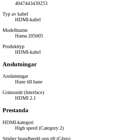
4047443439253
Typ av kabel
HDMI-kabel
Modellnamn
Hama 205005
Produkttyp
HDMI-kabel
Anslutningar
Anslutningar
Hane till hane
Gränssnitt (Interface)
HDMI 2.1
Prestanda
HDMI-kategori
High speed (Category 2)
Stödjer brandbredd upp till (Gbps)