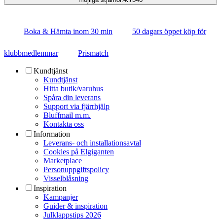
Boka & Hämta inom 30 min
50 dagars öppet köp för
klubbmedlemmar
Prismatch
Kundtjänst
Kundtjänst
Hitta butik/varuhus
Spåra din leverans
Support via fjärrhjälp
Bluffmail m.m.
Kontakta oss
Information
Leverans- och installationsavtal
Cookies på Elgiganten
Marketplace
Personuppgiftspolicy
Visselblåsning
Inspiration
Kampanjer
Guider & inspiration
Julklappstips 2026