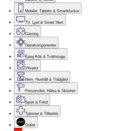
Mobiler, Tablets & Smartklockor
TV, Ljud & Smart Hem
Gaming
Datorkomponenter
Epoq Kök & Tvättstuga
Vitvaror
Hem, Hushåll & Trädgård
Personvård, Hälsa & Skönhet
Sport & Fritid
Tjänster & Tillbehör
Outlet