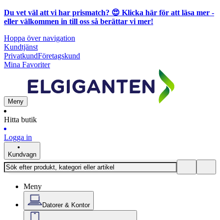
Du vet väl att vi har prismatch? 😍
Klicka här för att läsa mer
-
eller välkommen in till oss så berättar vi mer!
Hoppa över navigation
Kundtjänst
Privatkund
Företagskund
Mina Favoriter
Meny
Hitta butik
Logga in
Kundvagn
Meny
Datorer & Kontor