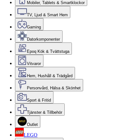
Mobiler, Tablets & Smartklockor
TV, Ljud & Smart Hem
Gaming
Datorkomponenter
Epoq Kök & Tvättstuga
Vitvaror
Hem, Hushåll & Trädgård
Personvård, Hälsa & Skönhet
Sport & Fritid
Tjänster & Tillbehör
Outlet
LEGO