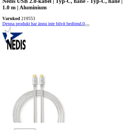
Nedis USB 2.0-kabel | Typ-C, hane - Typ-C, hane |
1.0 m | Aluminium
Varukod
219553
Denna produkt har ännu inte blivit bedömd.
0