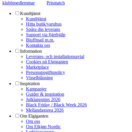
klubbmedlemmar
Prismatch
Kundtjänst
Kundtjänst
Hitta butik/varuhus
Spåra din leverans
Support via fjärrhjälp
Bluffmail m.m.
Kontakta oss
Information
Leverans- och installationsavtal
Cookies på Elgiganten
Marketplace
Personuppgiftspolicy
Visselblåsning
Inspiration
Kampanjer
Guider & inspiration
Julklappstips 2026
Black Friday / Black Week 2026
Mellandagsrea 2026
Om Elgiganten
Om oss
Om Elkjøp Nordic
Ledningsgrupp