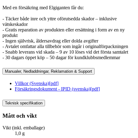
Med en försäkring med Elgiganten får du:
- Täcker både inre och yttre oförutsedda skador – inklusive
vätskeskador
- Gratis reparation av produkten eller ersättning i form av en ny
produkt
- Ingen självrisk, åldersavdrag eller dolda avgifter
- Avtalet omfattar alla tillbehör som ingår i originalförpackningen
- Snabb leverans vid skada – 9 av 10 löses vid det första samtalet
- 30 dagars öppet köp – 50 dagar för kundklubbsmedlemmar
Manualer, Nedladdningar, Reklamation & Support
Villkor (Svenska)
[
pdf
]
Försäkringsdokument - IPID (svenska)
[
pdf
]
Teknisk specifikation
Mått och vikt
Vikt (inkl. emballage)
1,0 g