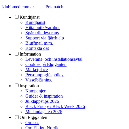
klubbmedlemmar
Prismatch
Kundtjänst
Kundtjänst
Hitta butik/varuhus
Spåra din leverans
Support via fjärrhjälp
Bluffmail m.m.
Kontakta oss
Information
Leverans- och installationsavtal
Cookies på Elgiganten
Marketplace
Personuppgiftspolicy
Visselblåsning
Inspiration
Kampanjer
Guider & inspiration
Julklappstips 2026
Black Friday / Black Week 2026
Mellandagsrea 2026
Om Elgiganten
Om oss
Om Elkjøp Nordic