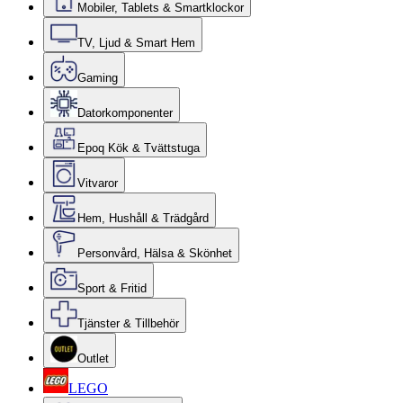
Mobiler, Tablets & Smartklockor
TV, Ljud & Smart Hem
Gaming
Datorkomponenter
Epoq Kök & Tvättstuga
Vitvaror
Hem, Hushåll & Trädgård
Personvård, Hälsa & Skönhet
Sport & Fritid
Tjänster & Tillbehör
Outlet
LEGO