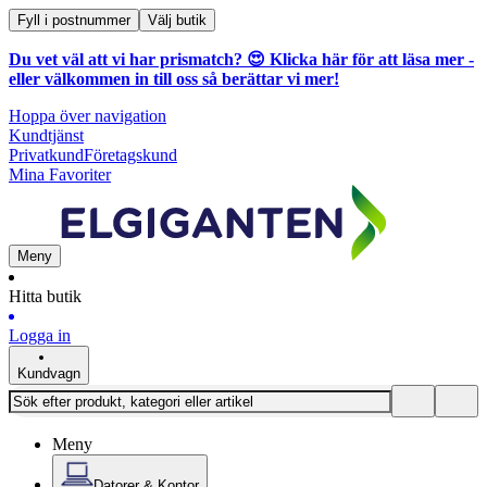
Fyll i postnummer
Välj butik
Du vet väl att vi har prismatch? 😍
Klicka här för att läsa mer
-
eller välkommen in till oss så berättar vi mer!
Hoppa över navigation
Kundtjänst
Privatkund
Företagskund
Mina Favoriter
Meny
Hitta butik
Logga in
Kundvagn
Meny
Datorer & Kontor