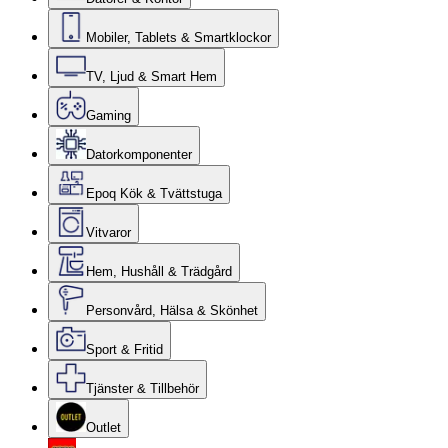
Mobiler, Tablets & Smartklockor
TV, Ljud & Smart Hem
Gaming
Datorkomponenter
Epoq Kök & Tvättstuga
Vitvaror
Hem, Hushåll & Trädgård
Personvård, Hälsa & Skönhet
Sport & Fritid
Tjänster & Tillbehör
Outlet