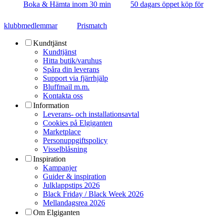
Boka & Hämta inom 30 min
50 dagars öppet köp för
klubbmedlemmar
Prismatch
Kundtjänst
Kundtjänst
Hitta butik/varuhus
Spåra din leverans
Support via fjärrhjälp
Bluffmail m.m.
Kontakta oss
Information
Leverans- och installationsavtal
Cookies på Elgiganten
Marketplace
Personuppgiftspolicy
Visselblåsning
Inspiration
Kampanjer
Guider & inspiration
Julklappstips 2026
Black Friday / Black Week 2026
Mellandagsrea 2026
Om Elgiganten