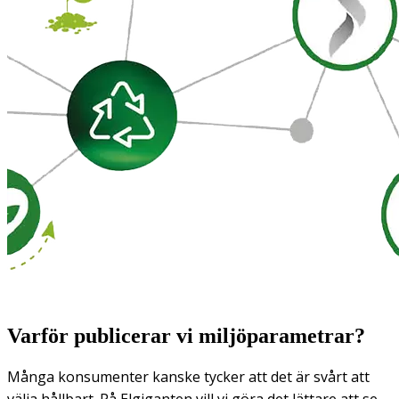
Varför publicerar vi miljöparametrar?
Många konsumenter kanske tycker att det är svårt att
välja hållbart. På Elgiganten vill vi göra det lättare att se