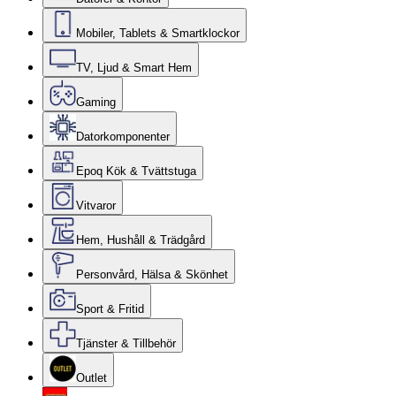
Mobiler, Tablets & Smartklockor
TV, Ljud & Smart Hem
Gaming
Datorkomponenter
Epoq Kök & Tvättstuga
Vitvaror
Hem, Hushåll & Trädgård
Personvård, Hälsa & Skönhet
Sport & Fritid
Tjänster & Tillbehör
Outlet