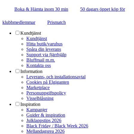
Boka & Hämta inom 30 min
50 dagars öppet köp för
klubbmedlemmar
Prismatch
Kundtjänst
Kundtjänst
Hitta butik/varuhus
Spåra din leverans
Support via fjärrhjälp
Bluffmail m.m.
Kontakta oss
Information
Leverans- och installationsavtal
Cookies på Elgiganten
Marketplace
Personuppgiftspolicy
Visselblåsning
Inspiration
Kampanjer
Guider & inspiration
Julklappstips 2026
Black Friday / Black Week 2026
Mellandagsrea 2026