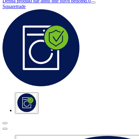
Denna produkt har ännu inte blivit bedömd.
0
Squaretrade