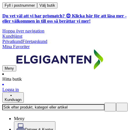
Fyll i postnummer
Välj butik
Du vet väl att vi har prismatch? 😍
Klicka här för att läsa mer
-
eller välkommen in till oss så berättar vi mer!
Hoppa över navigation
Kundtjänst
Privatkund
Företagskund
Mina Favoriter
Meny
Hitta butik
Logga in
Kundvagn
Meny
Datorer & Kontor