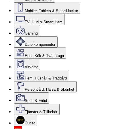
Mobiler, Tablets & Smartklockor
TV, Ljud & Smart Hem
Gaming
Datorkomponenter
Epoq Kök & Tvättstuga
Vitvaror
Hem, Hushåll & Trädgård
Personvård, Hälsa & Skönhet
Sport & Fritid
Tjänster & Tillbehör
Outlet