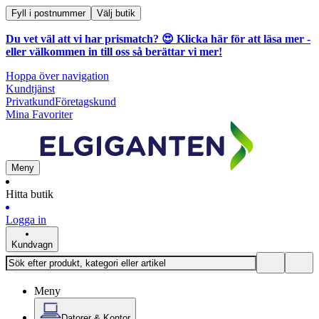
Fyll i postnummer
Välj butik
Du vet väl att vi har prismatch? 😍
Klicka här för att läsa mer
-
eller välkommen in till oss så berättar vi mer!
Hoppa över navigation
Kundtjänst
Privatkund
Företagskund
Mina Favoriter
Meny
Hitta butik
Logga in
Kundvagn
Meny
Datorer & Kontor