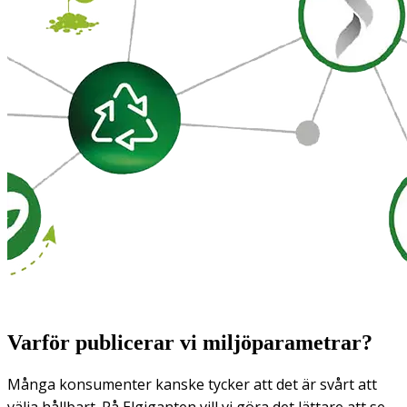
Varför publicerar vi miljöparametrar?
Många konsumenter kanske tycker att det är svårt att
välja hållbart. På Elgiganten vill vi göra det lättare att se