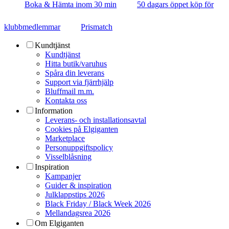
Boka & Hämta inom 30 min
50 dagars öppet köp för
klubbmedlemmar
Prismatch
Kundtjänst
Kundtjänst
Hitta butik/varuhus
Spåra din leverans
Support via fjärrhjälp
Bluffmail m.m.
Kontakta oss
Information
Leverans- och installationsavtal
Cookies på Elgiganten
Marketplace
Personuppgiftspolicy
Visselblåsning
Inspiration
Kampanjer
Guider & inspiration
Julklappstips 2026
Black Friday / Black Week 2026
Mellandagsrea 2026
Om Elgiganten