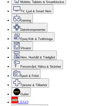
Mobiler, Tablets & Smartklockor
TV, Ljud & Smart Hem
Gaming
Datorkomponenter
Epoq Kök & Tvättstuga
Vitvaror
Hem, Hushåll & Trädgård
Personvård, Hälsa & Skönhet
Sport & Fritid
Tjänster & Tillbehör
Outlet
LEGO