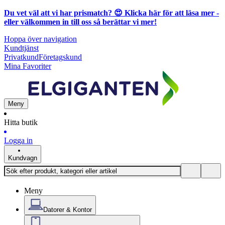
Du vet väl att vi har prismatch? 😍
Klicka här för att läsa mer
-
eller välkommen in till oss så berättar vi mer!
Hoppa över navigation
Kundtjänst
Privatkund
Företagskund
Mina Favoriter
Meny
Hitta butik
Logga in
Kundvagn
Meny
Datorer & Kontor