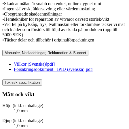
•Skadeanmälan är snabb och enkel, online dygnet runt
•Ingen självrisk, åldersavdrag eller värdeminskning
•Obegränsade skadeanmälningar
•Hemtekniker för reparation av vitvaror oavsett storlek/vikt
•Vid fel på kylskåp, frys, tvättmaskin eller torktumlare täcker vi mat
och kläder som förstörs till följd av skada på produkten (upp till
5000 SEK)
•Täcker delar och tillbehör i originalförpackningen
Manualer, Nedladdningar, Reklamation & Support
Villkor (Svenska)
[
pdf
]
Försäkringsdokument - IPID (svenska)
[
pdf
]
Teknisk specifikation
Mått och vikt
Höjd (inkl. emballage)
1,0 mm
Djup (inkl. emballage)
1,0 mm