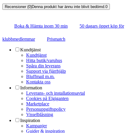
Recensioner (0)
Denna produkt har ännu inte blivit bedömd.
0
Boka & Hämta inom 30 min
50 dagars öppet köp för
klubbmedlemmar
Prismatch
Kundtjänst
Kundtjänst
Hitta butik/varuhus
Spåra din leverans
Support via fjärrhjälp
Bluffmail m.m.
Kontakta oss
Information
Leverans- och installationsavtal
Cookies på Elgiganten
Marketplace
Personuppgiftspolicy
Visselblåsning
Inspiration
Kampanjer
Guider & inspiration