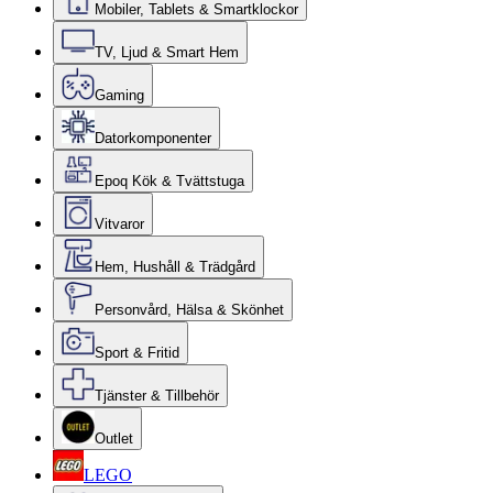
Mobiler, Tablets & Smartklockor
TV, Ljud & Smart Hem
Gaming
Datorkomponenter
Epoq Kök & Tvättstuga
Vitvaror
Hem, Hushåll & Trädgård
Personvård, Hälsa & Skönhet
Sport & Fritid
Tjänster & Tillbehör
Outlet
LEGO