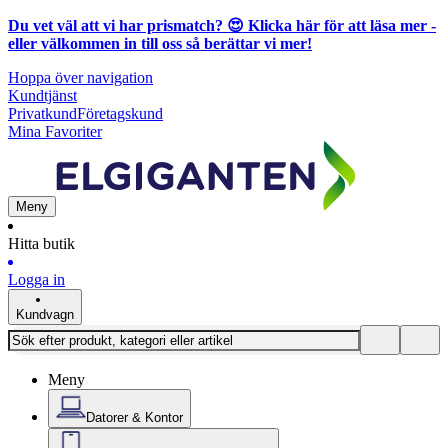
Du vet väl att vi har prismatch? 😍
Klicka här för att läsa mer
-
eller välkommen in till oss så berättar vi mer!
Hoppa över navigation
Kundtjänst
Privatkund
Företagskund
Mina Favoriter
Meny
Hitta butik
Logga in
Kundvagn
Meny
Datorer & Kontor