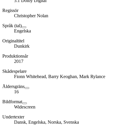
5.1 Dolby Digital
Regissör
Christopher Nolan
Språk (tal)
Engelska
Originaltitel
Dunkirk
Produktionsår
2017
Skådespelare
Fionn Whitehead, Barry Keoghan, Mark Rylance
Åldersgräns
16
Bildformat
Widescreen
Undertexter
Dansk, Engelska, Norska, Svenska