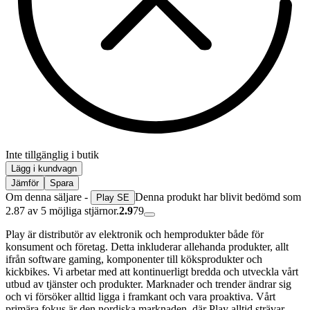
Inte tillgänglig i butik
Lägg i kundvagn
Jämför
Spara
Om denna säljare -
Denna produkt har blivit bedömd som
Play SE
2.87 av 5 möjliga stjärnor.
2.9
79
Play är distributör av elektronik och hemprodukter både för
konsument och företag. Detta inkluderar allehanda produkter, allt
ifrån software gaming, komponenter till köksprodukter och
kickbikes. Vi arbetar med att kontinuerligt bredda och utveckla vårt
utbud av tjänster och produkter. Marknader och trender ändrar sig
och vi försöker alltid ligga i framkant och vara proaktiva. Vårt
primära fokus är den nordiska marknaden, där Play alltid strävar