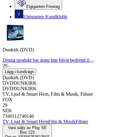
Elgiganten Företag
Elgiganten Kundklubb
Dunkirk (DVD)
Denna produkt har ännu inte blivit bedömd.
0
29.-
Lägg i kundvagn
Dunkirk (DVD)
DVDDUNKIRK
DVDDUNKIRK
TV, Ljud & Smart Hem, Film & Musik, Filmer
FOX
29
SEK
7340112740146
TV, Ljud & Smart Hem
Film & Musik
Filmer
Vara säljs av
Play SE
Box 123
Org.nr: SE556253613501