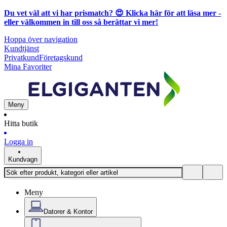
Du vet väl att vi har prismatch? 😍
Klicka här för att läsa mer
-
eller välkommen in till oss så berättar vi mer!
Hoppa över navigation
Kundtjänst
Privatkund
Företagskund
Mina Favoriter
Meny
Hitta butik
Logga in
Kundvagn
Meny
Datorer & Kontor