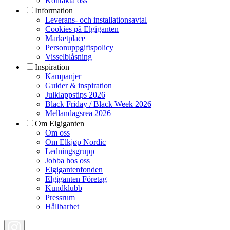
Kontakta oss
Information
Leverans- och installationsavtal
Cookies på Elgiganten
Marketplace
Personuppgiftspolicy
Visselblåsning
Inspiration
Kampanjer
Guider & inspiration
Julklappstips 2026
Black Friday / Black Week 2026
Mellandagsrea 2026
Om Elgiganten
Om oss
Om Elkjøp Nordic
Ledningsgrupp
Jobba hos oss
Elgigantenfonden
Elgiganten Företag
Kundklubb
Pressrum
Hållbarhet