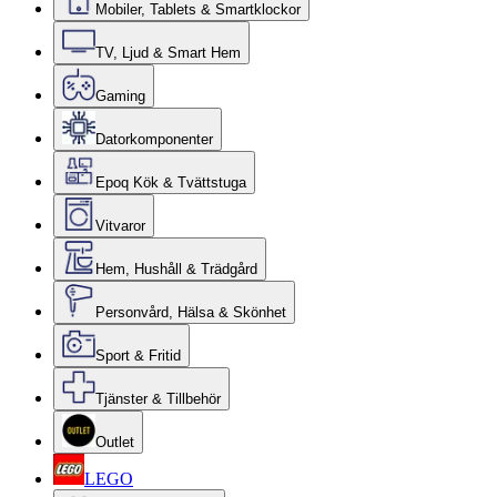
Mobiler, Tablets & Smartklockor
TV, Ljud & Smart Hem
Gaming
Datorkomponenter
Epoq Kök & Tvättstuga
Vitvaror
Hem, Hushåll & Trädgård
Personvård, Hälsa & Skönhet
Sport & Fritid
Tjänster & Tillbehör
Outlet
LEGO