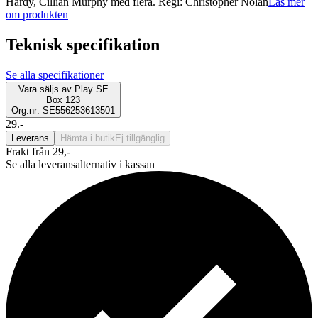
Hardy, Cillian Murphy med flera. Regi: Christopher Nolan
Läs mer
om produkten
Teknisk specifikation
Se alla specifikationer
Vara säljs av
Play SE
Box 123
Org.nr: SE556253613501
29.-
Leverans
Hämta i butik
Ej tillgänglig
Frakt från 29,-
Se alla leveransalternativ i kassan