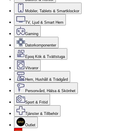
Mobiler, Tablets & Smartklockor
TV, Ljud & Smart Hem
Gaming
Datorkomponenter
Epoq Kök & Tvättstuga
Vitvaror
Hem, Hushåll & Trädgård
Personvård, Hälsa & Skönhet
Sport & Fritid
Tjänster & Tillbehör
Outlet