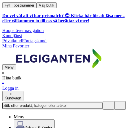
Fyll i postnummer
Välj butik
Du vet väl att vi har prismatch? 😍
Klicka här för att läsa mer
-
eller välkommen in till oss så berättar vi mer!
Hoppa över navigation
Kundtjänst
Privatkund
Företagskund
Mina Favoriter
Meny
Hitta butik
Logga in
Kundvagn
Meny
Datorer & Kontor