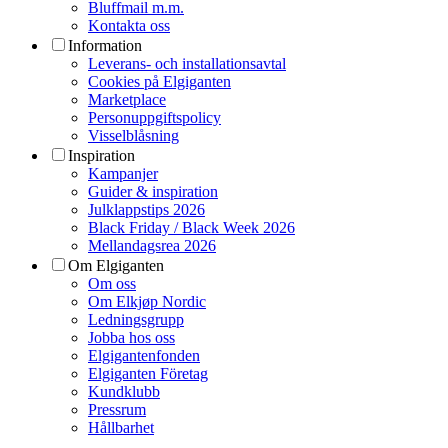
Bluffmail m.m.
Kontakta oss
Information
Leverans- och installationsavtal
Cookies på Elgiganten
Marketplace
Personuppgiftspolicy
Visselblåsning
Inspiration
Kampanjer
Guider & inspiration
Julklappstips 2026
Black Friday / Black Week 2026
Mellandagsrea 2026
Om Elgiganten
Om oss
Om Elkjøp Nordic
Ledningsgrupp
Jobba hos oss
Elgigantenfonden
Elgiganten Företag
Kundklubb
Pressrum
Hållbarhet