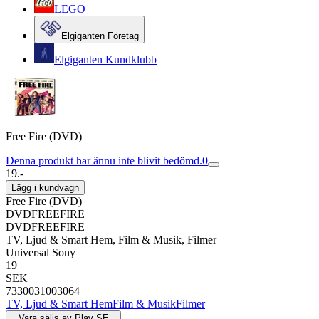
LEGO
Elgiganten Företag
Elgiganten Kundklubb
Free Fire (DVD)
Denna produkt har ännu inte blivit bedömd.
0
19.-
Lägg i kundvagn
Free Fire (DVD)
DVDFREEFIRE
DVDFREEFIRE
TV, Ljud & Smart Hem, Film & Musik, Filmer
Universal Sony
19
SEK
7330031003064
TV, Ljud & Smart Hem
Film & Musik
Filmer
Vara säljs av
Play SE