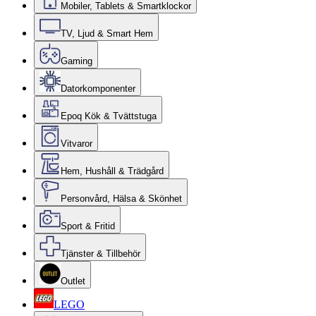
Mobiler, Tablets & Smartklockor
TV, Ljud & Smart Hem
Gaming
Datorkomponenter
Epoq Kök & Tvättstuga
Vitvaror
Hem, Hushåll & Trädgård
Personvård, Hälsa & Skönhet
Sport & Fritid
Tjänster & Tillbehör
Outlet
LEGO