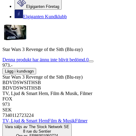
Elgiganten Företag
Elgiganten Kundklubb
Star Wars 3 Revenge of the Sith (Blu-ray)
Denna produkt har ännu inte blivit bedömd.
0
973.-
Lägg i kundvagn
Star Wars 3 Revenge of the Sith (Blu-ray)
BDVDSWSITHSB
BDVDSWSITHSB
TV, Ljud & Smart Hem, Film & Musik, Filmer
FOX
973
SEK
7340112723224
TV, Ljud & Smart Hem
Film & Musik
Filmer
Vara säljs av
The Stock Network SE
8 rue du Sentier
Org.nr: FR86901950774