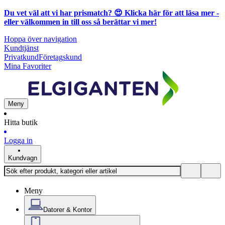
Du vet väl att vi har prismatch? 😍
Klicka här för att läsa mer
-
eller välkommen in till oss så berättar vi mer!
Hoppa över navigation
Kundtjänst
Privatkund
Företagskund
Mina Favoriter
Meny
Hitta butik
Logga in
Kundvagn
Meny
Datorer & Kontor