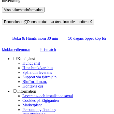
tillverkning
Visa säkerhetsinformation
Recensioner (0)
Denna produkt har ännu inte blivit bedömd.
0
Boka & Hämta inom 30 min
50 dagars öppet köp för
klubbmedlemmar
Prismatch
Kundtjänst
Kundtjänst
Hitta butik/varuhus
Spåra din leverans
Support via fjärrhjälp
Bluffmail m.m.
Kontakta oss
Information
Leverans- och installationsavtal
Cookies på Elgiganten
Marketplace
Personuppgiftspolicy