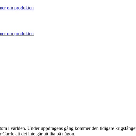
mer om produkten
mer om produkten
m runtom i världen. Under uppdragens gång kommer den tidigare krigsfå
arrie att det inte går att lita på någon.