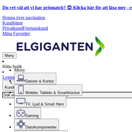
Du vet väl att vi har prismatch? 😍
Klicka här för att läsa mer
- e
Hoppa över navigation
Kundtjänst
Privatkund
Företagskund
Mina Favoriter
Meny
Hitta butik
Meny
Logga in
Datorer & Kontor
Kundvagn
Mobiler, Tablets & Smartklockor
TV, Ljud & Smart Hem
Gaming
Datorkomponenter