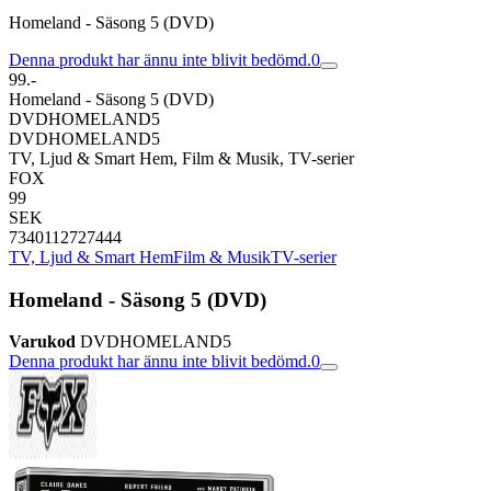
Homeland - Säsong 5 (DVD)
Denna produkt har ännu inte blivit bedömd.
0
99.-
Homeland - Säsong 5 (DVD)
DVDHOMELAND5
DVDHOMELAND5
TV, Ljud & Smart Hem, Film & Musik, TV-serier
FOX
99
SEK
7340112727444
TV, Ljud & Smart Hem
Film & Musik
TV-serier
Homeland - Säsong 5 (DVD)
Varukod
DVDHOMELAND5
Denna produkt har ännu inte blivit bedömd.
0