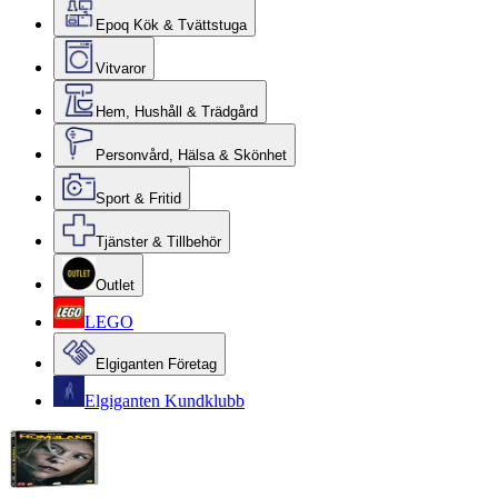
Epoq Kök & Tvättstuga
Vitvaror
Hem, Hushåll & Trädgård
Personvård, Hälsa & Skönhet
Sport & Fritid
Tjänster & Tillbehör
Outlet
LEGO
Elgiganten Företag
Elgiganten Kundklubb