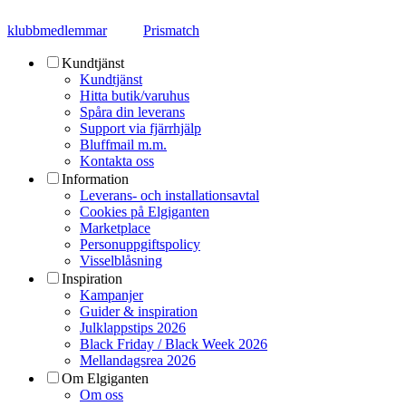
klubbmedlemmar
Prismatch
Kundtjänst
Kundtjänst
Hitta butik/varuhus
Spåra din leverans
Support via fjärrhjälp
Bluffmail m.m.
Kontakta oss
Information
Leverans- och installationsavtal
Cookies på Elgiganten
Marketplace
Personuppgiftspolicy
Visselblåsning
Inspiration
Kampanjer
Guider & inspiration
Julklappstips 2026
Black Friday / Black Week 2026
Mellandagsrea 2026
Om Elgiganten
Om oss