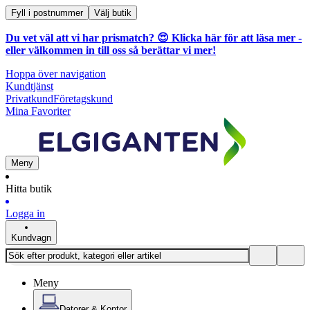
Fyll i postnummer
Välj butik
Du vet väl att vi har prismatch? 😍
Klicka här för att läsa mer
-
eller välkommen in till oss så berättar vi mer!
Hoppa över navigation
Kundtjänst
Privatkund
Företagskund
Mina Favoriter
Meny
Hitta butik
Logga in
Kundvagn
Meny
Datorer & Kontor