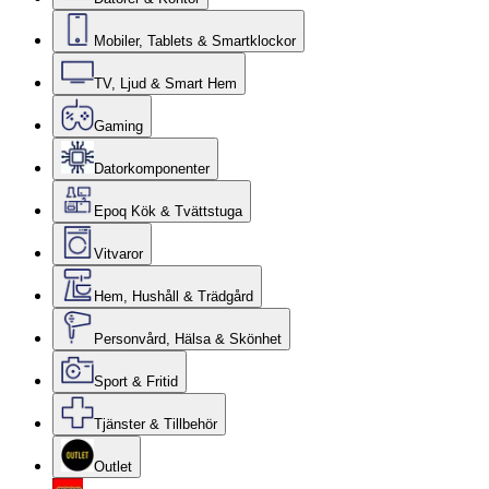
Mobiler, Tablets & Smartklockor
TV, Ljud & Smart Hem
Gaming
Datorkomponenter
Epoq Kök & Tvättstuga
Vitvaror
Hem, Hushåll & Trädgård
Personvård, Hälsa & Skönhet
Sport & Fritid
Tjänster & Tillbehör
Outlet