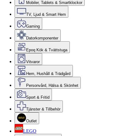
Mobiler, Tablets & Smartklockor
TV, Ljud & Smart Hem
Gaming
Datorkomponenter
Epoq Kök & Tvättstuga
Vitvaror
Hem, Hushåll & Trädgård
Personvård, Hälsa & Skönhet
Sport & Fritid
Tjänster & Tillbehör
Outlet
LEGO