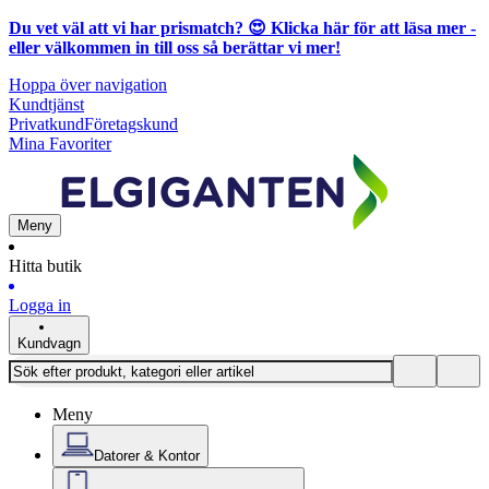
Du vet väl att vi har prismatch? 😍
Klicka här för att läsa mer
-
eller välkommen in till oss så berättar vi mer!
Hoppa över navigation
Kundtjänst
Privatkund
Företagskund
Mina Favoriter
Meny
Hitta butik
Logga in
Kundvagn
Meny
Datorer & Kontor