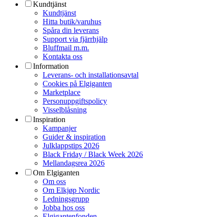
Kundtjänst
Kundtjänst
Hitta butik/varuhus
Spåra din leverans
Support via fjärrhjälp
Bluffmail m.m.
Kontakta oss
Information
Leverans- och installationsavtal
Cookies på Elgiganten
Marketplace
Personuppgiftspolicy
Visselblåsning
Inspiration
Kampanjer
Guider & inspiration
Julklappstips 2026
Black Friday / Black Week 2026
Mellandagsrea 2026
Om Elgiganten
Om oss
Om Elkjøp Nordic
Ledningsgrupp
Jobba hos oss
Elgigantenfonden