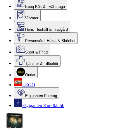
Epoq Kök & Tvättstuga
Vitvaror
Hem, Hushåll & Trädgård
Personvård, Hälsa & Skönhet
Sport & Fritid
Tjänster & Tillbehör
Outlet
LEGO
Elgiganten Företag
Elgiganten Kundklubb