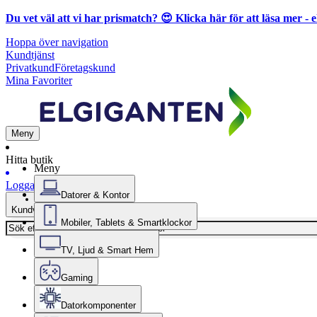
Du vet väl att vi har prismatch? 😍
Klicka här för att läsa mer
- e
Hoppa över navigation
Kundtjänst
Privatkund
Företagskund
Mina Favoriter
Meny
Hitta butik
Meny
Logga in
Datorer & Kontor
Kundvagn
Mobiler, Tablets & Smartklockor
TV, Ljud & Smart Hem
Gaming
Datorkomponenter