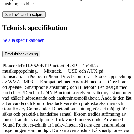
husbilar, lastbilar.
Såld av
1 andra säljare
Teknisk specifikation
Se alla specifikationer
Produktbeskrivning
Pioneer MVH-S520BT Bluetooth/USB Trådlös
musikuppspelning. Mixtrack. USB och AUX på
framsidan. iPod och iPhone Direct Control. Stöder uppspelning
av WMA / MP3. Kompatibel med Android media. Obs: ingen
cd-spelare. Smartphone-anslutning och Bluetooth i en design med
kort chassi!Den här 1-DIN Bluetooth-receivern sätter nya standarder
vad gäller ljudprestanda och anslutningsmöjligheter. Ändå är den lätt
att använda och kontrollera tack vare den praktiska skärmen och
stora Rotary Commander. Bluetooth-anslutning gör det möjligt för
säkra och praktiska handsfree-samtal, liksom trådlös strömning av
musik från din smartphone. Tack vare Pioneers unika Advanced
Sound Retriever-teknik är ljudkvaliteten så nära den ursprungliga
inspelningen som möjligt. Du kan även ansluta två smartphones via