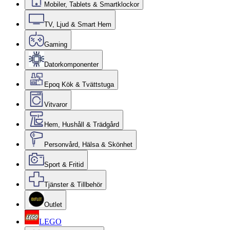
Mobiler, Tablets & Smartklockor
TV, Ljud & Smart Hem
Gaming
Datorkomponenter
Epoq Kök & Tvättstuga
Vitvaror
Hem, Hushåll & Trädgård
Personvård, Hälsa & Skönhet
Sport & Fritid
Tjänster & Tillbehör
Outlet
LEGO