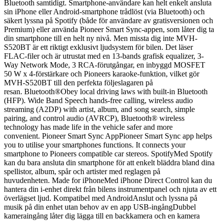
Bluetooth samtidigt. Smartphone-användare kan helt enkelt ansluta
sin iPhone eller Android-smartphone trådlöst (via Bluetooth) och
säkert lyssna på Spotify (både för användare av gratisversionen och
Premium) eller använda Pioneer Smart Sync-appen, som låter dig ta
din smartphone till en helt ny nivå. Men missta dig inte MVH-
S520BT är ett riktigt exklusivt ljudsystem för bilen. Det läser
FLAC-filer och är utrustat med en 13-bands grafisk equalizer, 3-
Way Network Mode, 3 RCA-förutgångar, en inbyggd MOSFET
50 W x 4-förstärkare och Pioneers karaoke-funktion, vilket gör
MVH-S520BT till den perfekta följeslagaren på
resan. Bluetooth®Obey local driving laws with built-in Bluetooth
(HFP). Wide Band Speech hands-free calling, wireless audio
streaming (A2DP) with artist, album, and song search, simple
pairing, and control audio (AVRCP), Bluetooth® wireless
technology has made life in the vehicle safer and more
convenient. Pioneer Smart Sync AppPioneer Smart Sync app helps
you to utilise your smartphones functions. It connects your
smartphone to Pioneers compatible car stereos. SpotifyMed Spotify
kan du bara ansluta din smartphone för att enkelt bläddra bland dina
spellistor, album, spår och artister med reglagen på
huvudenheten. Made for iPhoneMed iPhone Direct Control kan du
hantera din i-enhet direkt från bilens instrumentpanel och njuta av ett
överlägset ljud. Kompatibel med AndroidAnslut och lyssna på
musik på din enhet utan behov av en app USB-ingångDubbel
kameraingång låter dig lägga till en backkamera och en kamera