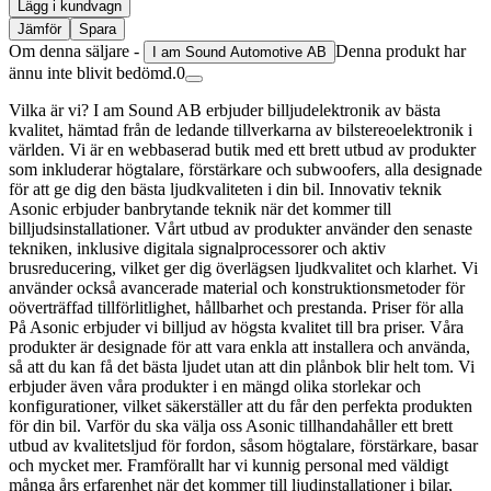
Lägg i kundvagn
Jämför
Spara
Om denna säljare -
Denna produkt har
I am Sound Automotive AB
ännu inte blivit bedömd.
0
Vilka är vi? I am Sound AB erbjuder billjudelektronik av bästa
kvalitet, hämtad från de ledande tillverkarna av bilstereoelektronik i
världen. Vi är en webbaserad butik med ett brett utbud av produkter
som inkluderar högtalare, förstärkare och subwoofers, alla designade
för att ge dig den bästa ljudkvaliteten i din bil. Innovativ teknik
Asonic erbjuder banbrytande teknik när det kommer till
billjudsinstallationer. Vårt utbud av produkter använder den senaste
tekniken, inklusive digitala signalprocessorer och aktiv
brusreducering, vilket ger dig överlägsen ljudkvalitet och klarhet. Vi
använder också avancerade material och konstruktionsmetoder för
oöverträffad tillförlitlighet, hållbarhet och prestanda. Priser för alla
På Asonic erbjuder vi billjud av högsta kvalitet till bra priser. Våra
produkter är designade för att vara enkla att installera och använda,
så att du kan få det bästa ljudet utan att din plånbok blir helt tom. Vi
erbjuder även våra produkter i en mängd olika storlekar och
konfigurationer, vilket säkerställer att du får den perfekta produkten
för din bil. Varför du ska välja oss Asonic tillhandahåller ett brett
utbud av kvalitetsljud för fordon, såsom högtalare, förstärkare, basar
och mycket mer. Framförallt har vi kunnig personal med väldigt
många års erfarenhet när det kommer till ljudinstallationer i bilar,