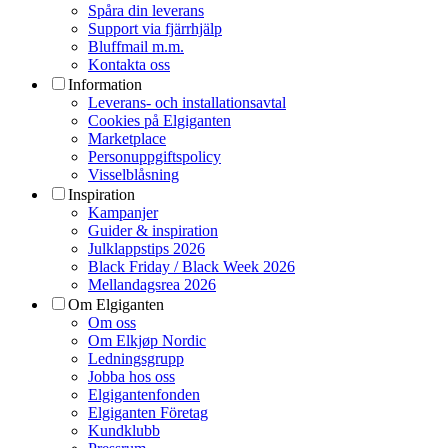
Spåra din leverans
Support via fjärrhjälp
Bluffmail m.m.
Kontakta oss
Information
Leverans- och installationsavtal
Cookies på Elgiganten
Marketplace
Personuppgiftspolicy
Visselblåsning
Inspiration
Kampanjer
Guider & inspiration
Julklappstips 2026
Black Friday / Black Week 2026
Mellandagsrea 2026
Om Elgiganten
Om oss
Om Elkjøp Nordic
Ledningsgrupp
Jobba hos oss
Elgigantenfonden
Elgiganten Företag
Kundklubb