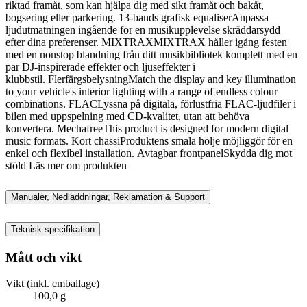
riktad framåt, som kan hjälpa dig med sikt framåt och bakåt,
bogsering eller parkering. 13-bands grafisk equaliserAnpassa
ljudutmatningen ingående för en musikupplevelse skräddarsydd
efter dina preferenser. MIXTRAXMIXTRAX håller igång festen
med en nonstop blandning från ditt musikbibliotek komplett med en
par DJ-inspirerade effekter och ljuseffekter i
klubbstil. FlerfärgsbelysningMatch the display and key illumination
to your vehicle's interior lighting with a range of endless colour
combinations. FLACLyssna på digitala, förlustfria FLAC-ljudfiler i
bilen med uppspelning med CD-kvalitet, utan att behöva
konvertera. MechafreeThis product is designed for modern digital
music formats. Kort chassiProduktens smala hölje möjliggör för en
enkel och flexibel installation. Avtagbar frontpanelSkydda dig mot
stöld Läs mer om produkten
Manualer, Nedladdningar, Reklamation & Support
Teknisk specifikation
Mått och vikt
Vikt (inkl. emballage)
100,0 g