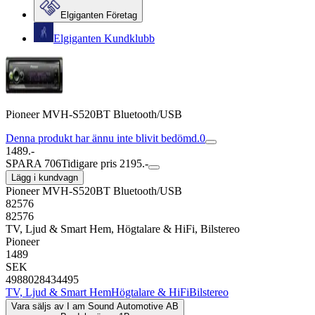
Elgiganten Företag
Elgiganten Kundklubb
Pioneer MVH-S520BT Bluetooth/USB
Denna produkt har ännu inte blivit bedömd.
0
1489.-
SPARA 706
Tidigare pris 2195.-
Lägg i kundvagn
Pioneer MVH-S520BT Bluetooth/USB
82576
82576
TV, Ljud & Smart Hem, Högtalare & HiFi, Bilstereo
Pioneer
1489
SEK
4988028434495
TV, Ljud & Smart Hem
Högtalare & HiFi
Bilstereo
Vara säljs av
I am Sound Automotive AB