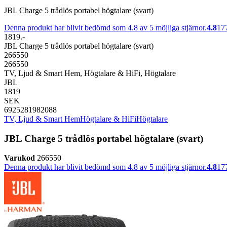
JBL Charge 5 trådlös portabel högtalare (svart)
Denna produkt har blivit bedömd som 4.8 av 5 möjliga stjärnor.
4.8
17
1819.-
JBL Charge 5 trådlös portabel högtalare (svart)
266550
266550
TV, Ljud & Smart Hem, Högtalare & HiFi, Högtalare
JBL
1819
SEK
6925281982088
TV, Ljud & Smart Hem
Högtalare & HiFi
Högtalare
JBL Charge 5 trådlös portabel högtalare (svart)
Varukod
266550
Denna produkt har blivit bedömd som 4.8 av 5 möjliga stjärnor.
4.8
17