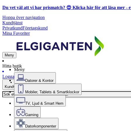
Du vet väl att vi har prismatch? 😍
Klicka här för att läsa mer
- e
Hoppa över navigation
Kundtjänst
Privatkund
Företagskund
Mina Favoriter
Meny
Hitta butik
Meny
Logga in
Datorer & Kontor
Kundvagn
Mobiler, Tablets & Smartklockor
TV, Ljud & Smart Hem
Gaming
Datorkomponenter