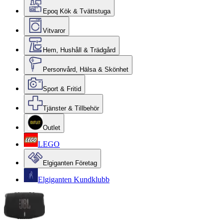
Epoq Kök & Tvättstuga
Vitvaror
Hem, Hushåll & Trädgård
Personvård, Hälsa & Skönhet
Sport & Fritid
Tjänster & Tillbehör
Outlet
LEGO
Elgiganten Företag
Elgiganten Kundklubb