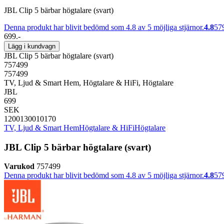
JBL Clip 5 bärbar högtalare (svart)
Denna produkt har blivit bedömd som 4.8 av 5 möjliga stjärnor.
4.8
57
699.-
Lägg i kundvagn
JBL Clip 5 bärbar högtalare (svart)
757499
757499
TV, Ljud & Smart Hem, Högtalare & HiFi, Högtalare
JBL
699
SEK
1200130010170
TV, Ljud & Smart Hem
Högtalare & HiFi
Högtalare
JBL Clip 5 bärbar högtalare (svart)
Varukod
757499
Denna produkt har blivit bedömd som 4.8 av 5 möjliga stjärnor.
4.8
57