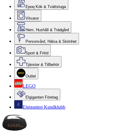
Epoq Kök & Tvättstuga
Vitvaror
Hem, Hushåll & Trädgård
Personvård, Hälsa & Skönhet
Sport & Fritid
Tjänster & Tillbehör
Outlet
LEGO
Elgiganten Företag
Elgiganten Kundklubb