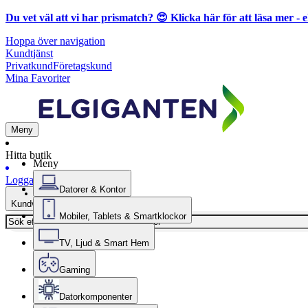
Du vet väl att vi har prismatch? 😍
Klicka här för att läsa mer
- e
Hoppa över navigation
Kundtjänst
Privatkund
Företagskund
Mina Favoriter
Meny
Hitta butik
Meny
Logga in
Datorer & Kontor
Kundvagn
Mobiler, Tablets & Smartklockor
TV, Ljud & Smart Hem
Gaming
Datorkomponenter