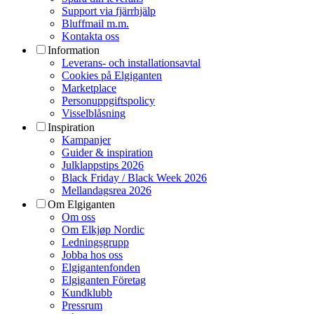
Support via fjärrhjälp
Bluffmail m.m.
Kontakta oss
Information
Leverans- och installationsavtal
Cookies på Elgiganten
Marketplace
Personuppgiftspolicy
Visselblåsning
Inspiration
Kampanjer
Guider & inspiration
Julklappstips 2026
Black Friday / Black Week 2026
Mellandagsrea 2026
Om Elgiganten
Om oss
Om Elkjøp Nordic
Ledningsgrupp
Jobba hos oss
Elgigantenfonden
Elgiganten Företag
Kundklubb
Pressrum