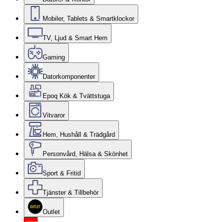
Mobiler, Tablets & Smartklockor
TV, Ljud & Smart Hem
Gaming
Datorkomponenter
Epoq Kök & Tvättstuga
Vitvaror
Hem, Hushåll & Trädgård
Personvård, Hälsa & Skönhet
Sport & Fritid
Tjänster & Tillbehör
Outlet