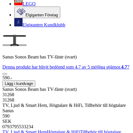
LEGO
Elgiganten Företag
Elgiganten Kundklubb
Sanus Sonos Beam bas TV-fäste (svart)
Denna produkt har blivit bedömd som 4.7 av 5 möjliga stjärnor.
4.7
7
590.-
Lägg i kundvagn
Sanus Sonos Beam bas TV-fäste (svart)
31268
31268
TV, Ljud & Smart Hem, Högtalare & HiFi, Tillbehör till högtalare
Sanus
590
SEK
0793795533234
TV, Ljud & Smart Hem
Högtalare & HiFi
Tillbehör till högtalare