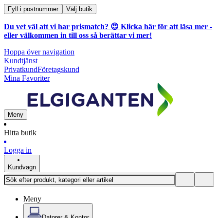
Fyll i postnummer
Välj butik
Du vet väl att vi har prismatch? 😍
Klicka här för att läsa mer
-
eller välkommen in till oss så berättar vi mer!
Hoppa över navigation
Kundtjänst
Privatkund
Företagskund
Mina Favoriter
Meny
Hitta butik
Logga in
Kundvagn
Meny
Datorer & Kontor