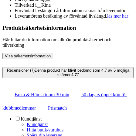
Tillverkad i
Kina
Förväntad livslängd i år
Information saknas från leverantör
Leverantörens beräkning av förväntad livslängd,
läs mer här
Produktsäkerhetsinformation
Här hittar du information om allmän produktsäkerhet och
tillverkning
Visa säkerhetsinformation
Recensioner (7)
Denna produkt har blivit bedömd som 4.7 av 5 möjliga
stjärnor.
4.7
7
Boka & Hämta inom 30 min
50 dagars öppet köp för
klubbmedlemmar
Prismatch
Kundtjänst
Kundtjänst
Hitta butik/varuhus
Spåra din leverans