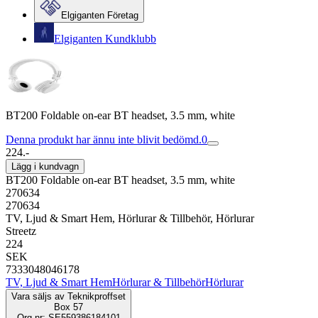
Elgiganten Företag
Elgiganten Kundklubb
BT200 Foldable on-ear BT headset, 3.5 mm, white
Denna produkt har ännu inte blivit bedömd.
0
224.-
Lägg i kundvagn
BT200 Foldable on-ear BT headset, 3.5 mm, white
270634
270634
TV, Ljud & Smart Hem, Hörlurar & Tillbehör, Hörlurar
Streetz
224
SEK
7333048046178
TV, Ljud & Smart Hem
Hörlurar & Tillbehör
Hörlurar
Vara säljs av
Teknikproffset
Box 57
Org.nr: SE559386184101