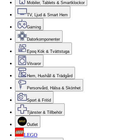
Mobiler, Tablets & Smartklockor
TV, Ljud & Smart Hem
Gaming
Datorkomponenter
Epoq Kök & Tvättstuga
Vitvaror
Hem, Hushåll & Trädgård
Personvård, Hälsa & Skönhet
Sport & Fritid
Tjänster & Tillbehör
Outlet
LEGO