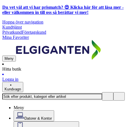
Du vet väl att vi har prismatch? 😍
Klicka här för att läsa mer
-
eller välkommen in till oss så berättar vi mer!
Hoppa över navigation
Kundtjänst
Privatkund
Företagskund
Mina Favoriter
Meny
Hitta butik
Logga in
Kundvagn
Meny
Datorer & Kontor