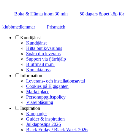
Boka & Hämta inom 30 min
50 dagars öppet köp för
klubbmedlemmar
Prismatch
Kundtjänst
Kundtjänst
Hitta butik/varuhus
Spåra din leverans
Support via fjärrhjälp
Bluffmail m.m.
Kontakta oss
Information
Leverans- och installationsavtal
Cookies på Elgiganten
Marketplace
Personuppgiftspolicy
Visselblåsning
Inspiration
Kampanjer
Guider & inspiration
Julklappstips 2026
Black Friday / Black Week 2026