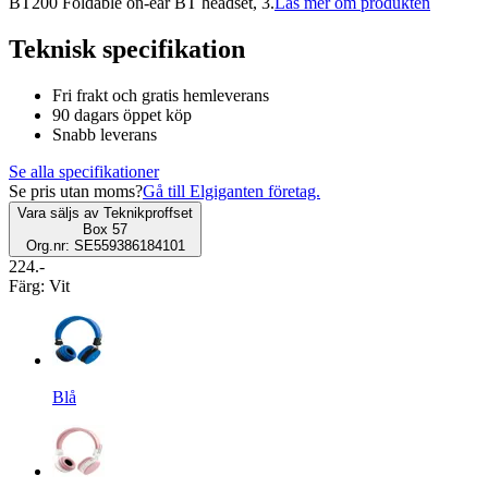
BT200 Foldable on-ear BT headset, 3.
Läs mer om produkten
Teknisk specifikation
Fri frakt och gratis hemleverans
90 dagars öppet köp
Snabb leverans
Se alla specifikationer
Se pris utan moms?
Gå till Elgiganten företag.
Vara säljs av
Teknikproffset
Box 57
Org.nr: SE559386184101
224.-
Färg
:
Vit
Blå