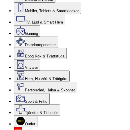
Mobiler, Tablets & Smartklockor
TV, Ljud & Smart Hem
Gaming
Datorkomponenter
Epoq Kök & Tvättstuga
Vitvaror
Hem, Hushåll & Trädgård
Personvård, Hälsa & Skönhet
Sport & Fritid
Tjänster & Tillbehör
Outlet