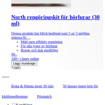
North rengöringskit för hörlurar (30
ml)
Denna produkt har blivit bedömd som 5 av 5 möjliga
stjärnor.
5
1
Mild men effektiv rengöring
För alla typer av hörlurar
Borste och duk medföljer
99.-
100+ i lager online
Lägg i kundvagn
71885
Boka & Hämta inom 30 min
50 dagars öppet köp för
klubbmedlemmar
Prismatch
Kundtjänst