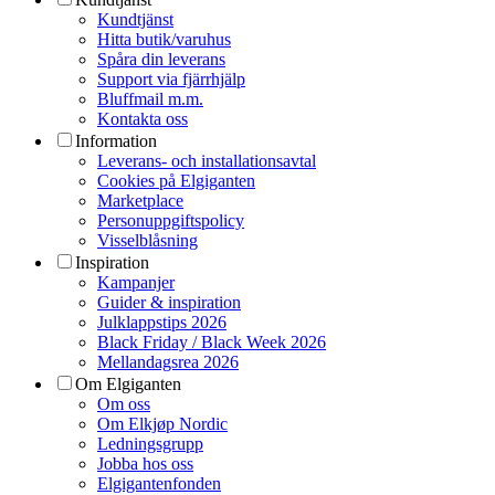
Kundtjänst
Hitta butik/varuhus
Spåra din leverans
Support via fjärrhjälp
Bluffmail m.m.
Kontakta oss
Information
Leverans- och installationsavtal
Cookies på Elgiganten
Marketplace
Personuppgiftspolicy
Visselblåsning
Inspiration
Kampanjer
Guider & inspiration
Julklappstips 2026
Black Friday / Black Week 2026
Mellandagsrea 2026
Om Elgiganten
Om oss
Om Elkjøp Nordic
Ledningsgrupp
Jobba hos oss
Elgigantenfonden