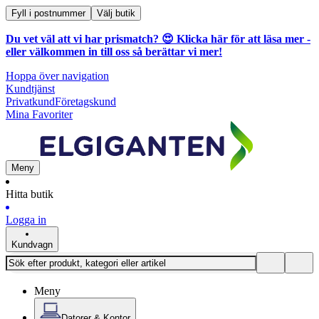
Fyll i postnummer
Välj butik
Du vet väl att vi har prismatch? 😍
Klicka här för att läsa mer
-
eller välkommen in till oss så berättar vi mer!
Hoppa över navigation
Kundtjänst
Privatkund
Företagskund
Mina Favoriter
Meny
Hitta butik
Logga in
Kundvagn
Meny
Datorer & Kontor