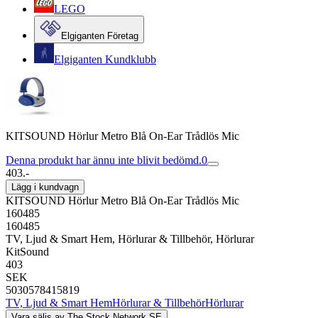
LEGO
Elgiganten Företag
Elgiganten Kundklubb
KITSOUND Hörlur Metro Blå On-Ear Trådlös Mic
Denna produkt har ännu inte blivit bedömd.
0
403.-
Lägg i kundvagn
KITSOUND Hörlur Metro Blå On-Ear Trådlös Mic
160485
160485
TV, Ljud & Smart Hem, Hörlurar & Tillbehör, Hörlurar
KitSound
403
SEK
5030578415819
TV, Ljud & Smart Hem
Hörlurar & Tillbehör
Hörlurar
Vara säljs av
The Stock Network SE