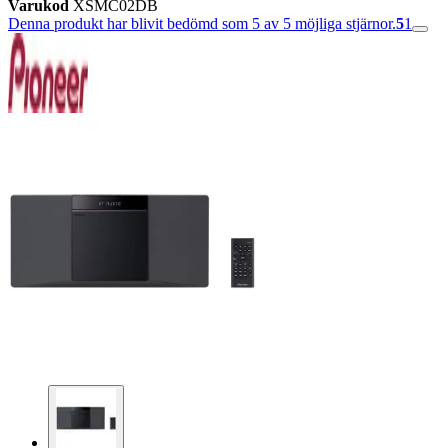
Varukod
XSMC02DB
Denna produkt har blivit bedömd som 5 av 5 möjliga stjärnor.
5
1