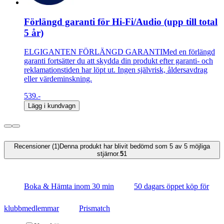
Förlängd garanti för Hi-Fi/Audio (upp till total
5 år)
ELGIGANTEN FÖRLÄNGD GARANTIMed en förlängd
garanti fortsätter du att skydda din produkt efter garanti- och
reklamationstiden har löpt ut. Ingen självrisk, åldersavdrag
eller värdeminskning.
539.-
Lägg i kundvagn
Recensioner (1)
Denna produkt har blivit bedömd som 5 av 5 möjliga
stjärnor.
5
1
Boka & Hämta inom 30 min
50 dagars öppet köp för
klubbmedlemmar
Prismatch