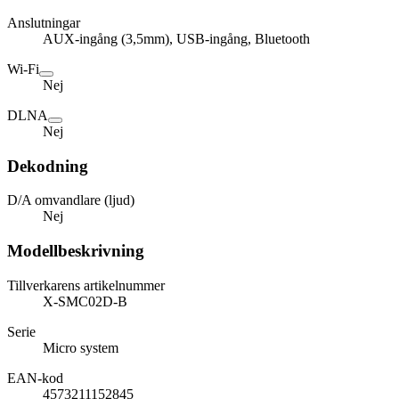
Anslutningar
AUX-ingång (3,5mm), USB-ingång, Bluetooth
Wi-Fi
Nej
DLNA
Nej
Dekodning
D/A omvandlare (ljud)
Nej
Modellbeskrivning
Tillverkarens artikelnummer
X-SMC02D-B
Serie
Micro system
EAN-kod
4573211152845