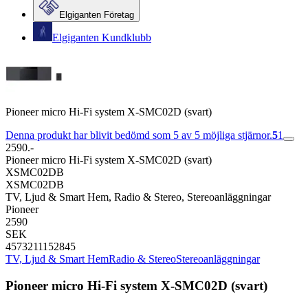
Elgiganten Företag
Elgiganten Kundklubb
Pioneer micro Hi-Fi system X-SMC02D (svart)
Denna produkt har blivit bedömd som 5 av 5 möjliga stjärnor.
5
1
2590.-
Pioneer micro Hi-Fi system X-SMC02D (svart)
XSMC02DB
XSMC02DB
TV, Ljud & Smart Hem, Radio & Stereo, Stereoanläggningar
Pioneer
2590
SEK
4573211152845
TV, Ljud & Smart Hem
Radio & Stereo
Stereoanläggningar
Pioneer micro Hi-Fi system X-SMC02D (svart)