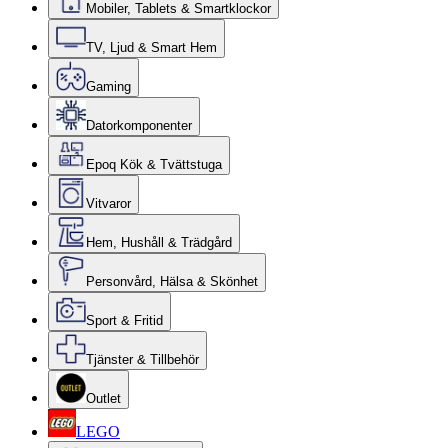
Mobiler, Tablets & Smartklockor
TV, Ljud & Smart Hem
Gaming
Datorkomponenter
Epoq Kök & Tvättstuga
Vitvaror
Hem, Hushåll & Trädgård
Personvård, Hälsa & Skönhet
Sport & Fritid
Tjänster & Tillbehör
Outlet
LEGO