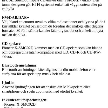
in/USB/Bluetooth, spela CD-skivor eller FM/DAB+-radio. Den
tunna designen gör Hi-Fi-systemet enkelt att väggmontera eller på
en hylla.
FM/DAB/DAB+
Välj bland ett enormt urval av olika radiostationer och lyssna på de i
kristallklar kvalitet oavsett om du föredrar det analoga eller digitala
formatet. 30 förinställda kanaler låter dig snabbt och enkelt att byta
mellan de olika.
CD-spelare
Pioneer X-SMC02D kommer med en CD-spelare som kan blanda
och upprepa dina låtar, kompatibel med CD, CD-R och CD-RW-
skivor.
Bluetooth-anslutning
Bluetooth-anslutningen låter dig ansluta din mobiltelefon eller
surfplatta för att spela upp musik helt trådlöst.
Ljud-in
Använd ljudingången för att ansluta din MP3-spelare eller
smartphone och spela upp musik med otrolig kvalitet.
Inkluderat i förpackningen:
- Pioneer X-SMC02D