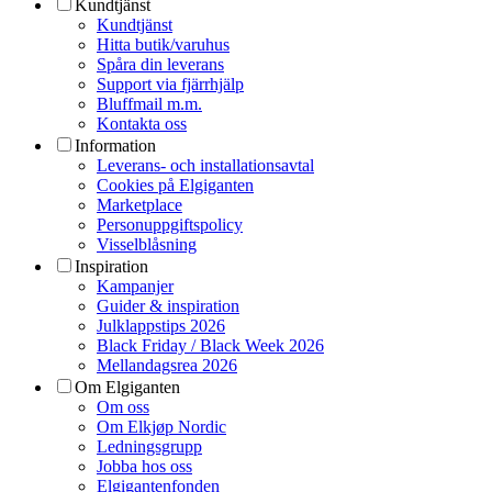
Kundtjänst
Kundtjänst
Hitta butik/varuhus
Spåra din leverans
Support via fjärrhjälp
Bluffmail m.m.
Kontakta oss
Information
Leverans- och installationsavtal
Cookies på Elgiganten
Marketplace
Personuppgiftspolicy
Visselblåsning
Inspiration
Kampanjer
Guider & inspiration
Julklappstips 2026
Black Friday / Black Week 2026
Mellandagsrea 2026
Om Elgiganten
Om oss
Om Elkjøp Nordic
Ledningsgrupp
Jobba hos oss
Elgigantenfonden