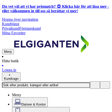
Du vet väl att vi har prismatch? 😍
Klicka här för att läsa mer
-
eller välkommen in till oss så berättar vi mer!
Hoppa över navigation
Kundtjänst
Privatkund
Företagskund
Mina Favoriter
Meny
Hitta butik
Logga in
Kundvagn
Meny
Datorer & Kontor