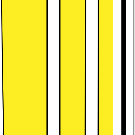
Leverantörens EcoVadis score
Läs mer om EcoVadis
Teknisk specifikation
Bredd: 60 cm, underbyggd
Kapacitet: 14 kuvert
Direct Drive-motor, ångfunktion
Se alla specifikationer
VIKTIGT! Nya krav på tillbehör vid
installation från 1 januari 2026!