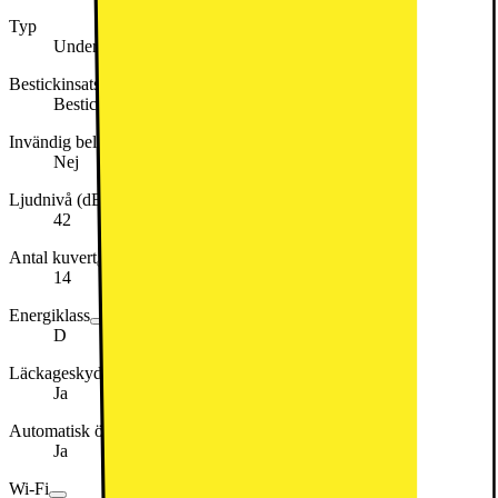
Typ
Underbyggd
Bestickinsats
Besticklåda
Invändig belysning
Nej
Ljudnivå (dB)
42
Antal kuvert
14
Energiklass
D
Läckageskydd på vatteninlopp (aquastop/PEX)
Ja
Automatisk öppning
Ja
Wi-Fi