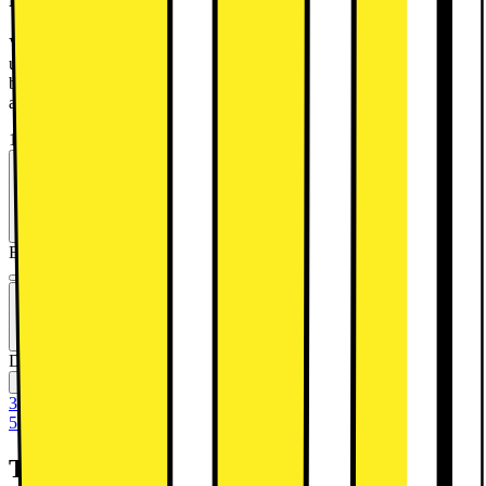
Vid installation av diskmaskin krävs ett oskadat, vattentätt och
uppsamlande tråg tillsammans med ett vattenlarm som möter aktuella
branschkrav. Dessa köps separat. Tråg (varukod: 1017937) och
alarm (varukod: 1017924).
12495.-
Se månadspris vid delbetalning.
Energiklass
Produktinformationsblad
VIKTIGT! Nya krav på tillbehör vid installation från 1 januari 2026!
Den här produkten är inte tillgänglig
Jämför
Spara
30 dagars öppet köp
50 dagars öppet köp för klubbmedlemmar
Teknisk specifikation