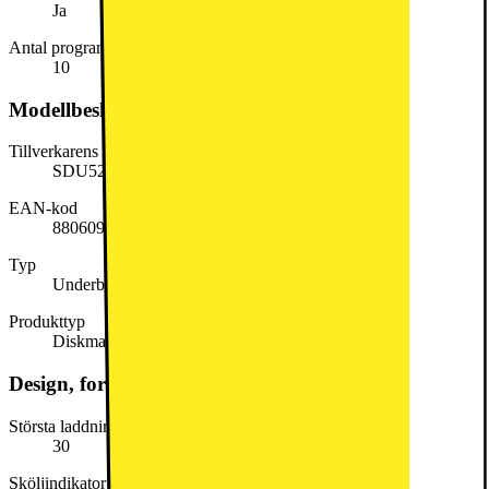
Ja
Antal program
10
Modellbeskrivning
Tillverkarens artikelnummer
SDU527HM
EAN-kod
8806091002785
Typ
Underbyggd
Produkttyp
Diskmaskin
Design, form och placering
Största laddningsbara disk för undre korg (cm)
30
Sköljindikator