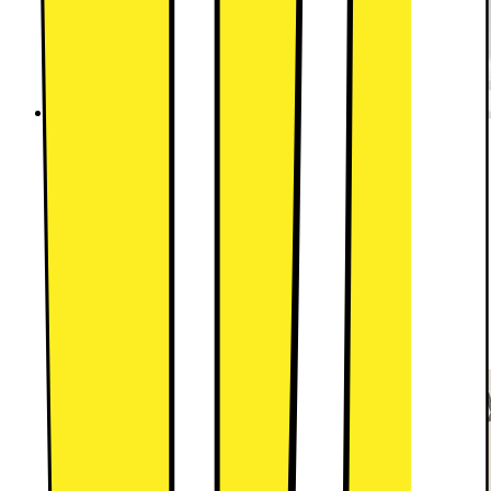
QuadWash™
Rent från varje vinkel
Tack vare Multi-Motion-sprayarmar och
högtrycksstrålar, har QuadWash™ maximal täckning
för att få allt rent första gången. Fyra sprayarmar
istället för två ger QuadWash™ en bättre prestanda
för att kunna rengöra all disk oavsett placering.