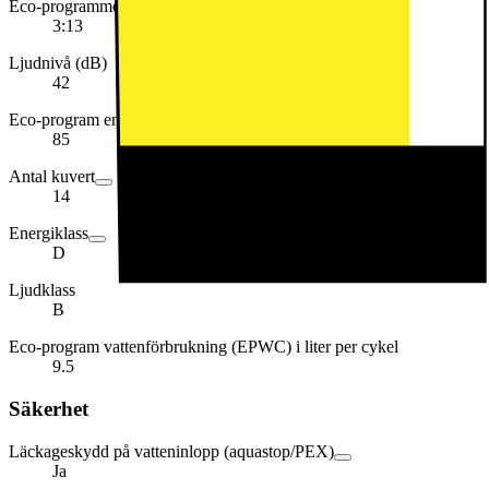
Eco-programmets varaktighet (timmar och minuter)
3:13
Ljudnivå (dB)
42
Eco-program energiförbrukning (EPEC) i kWh per 100 cykler
85
Antal kuvert
14
Energiklass
D
Ljudklass
B
Eco-program vattenförbrukning (EPWC) i liter per cykel
9.5
Säkerhet
Läckageskydd på vatteninlopp (aquastop/PEX)
Ja