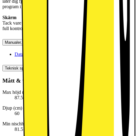
låter dig fjärrstyra tvättcykeln. Du kan även ladda ned andra
program i appen.
Skärm
Tack vare den praktiska skärmen kan du se återstående tid och ha
full kontroll över diskmaskinens cykel.
Manualer, Nedladdningar, Reklamation & Support
Datablad (engelska)
[
pdf
]
Teknisk specifikation
Mått & vikt
Max höjd (cm)
87.5
Djup (cm)
60
Min nischhöjd
81.5