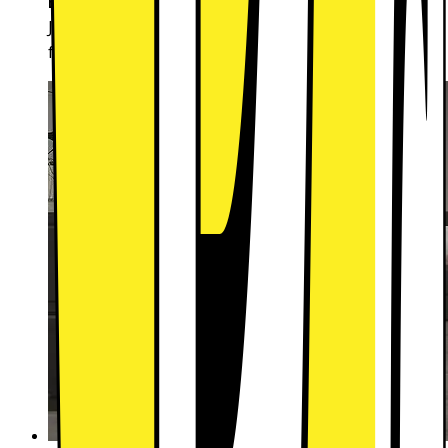
Enkel höjdjustering:
Justera höjden på den övre korgen i tre olika nivåer
för att ge högre föremål utrymme i diskmaskinen.