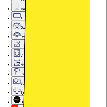
Mobiler, Tablets & Smartklockor
TV, Ljud & Smart Hem
Gaming
Datorkomponenter
Epoq Kök & Tvättstuga
Vitvaror
Hem, Hushåll & Trädgård
Personvård, Hälsa & Skönhet
Sport & Fritid
Tjänster & Tillbehör
Outlet