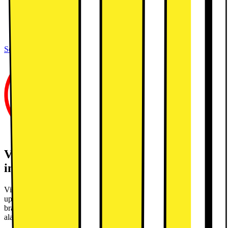
Bredd: 60 cm, underbyggd
Kapacitet: 14 kuvert
Direct Drive-motor, ångfunktion
Se alla specifikationer
VIKTIGT! Nya krav på tillbehör vid
installation från 1 januari 2026!
Vid installation av diskmaskin krävs ett oskadat, vattentätt och
uppsamlande tråg tillsammans med ett vattenlarm som möter aktuella
branschkrav. Dessa köps separat. Tråg (varukod: 1017937) och
alarm (varukod: 1017924).