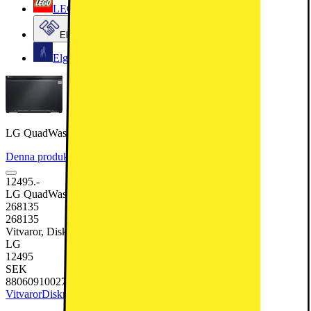
LEGO
Elgiganten Företag
Elgiganten Kundklubb
LG QuadWash diskmaskin SDU527HM (svart)
Denna produkt har blivit bedömd som 4.4 av 5 möjliga stjärnor.
4.4
5
12495.-
LG QuadWash diskmaskin SDU527HM (svart)
268135
268135
Vitvaror, Diskmaskin
LG
12495
SEK
8806091002785
Vitvaror
Diskmaskin