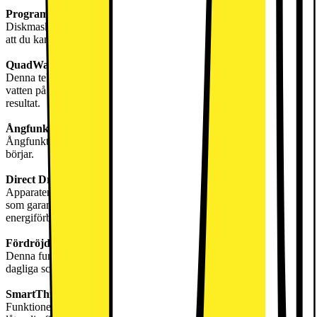
Program
Diskmaskinen erbjuder 10 program och 7 temperaturinställningar, så
att du kan anpassa diskmaskinens cykel efter dina behov.
QuadWash-teknologi
Denna teknik använder fyra armar med olika rörelser som sprutar
vatten på disken från flera vinklar, vilket ger rena och glänsande
resultat.
Ångfunktion
Ångfunktionen löser upp envisa fläckar innan diskprogrammet
börjar.
Direct Drive-motor
Apparaten är utrustad med en modern, effektiv och borstlös motor
som garanterar längre livslängd, tystare drift och längre
energiförbrukning.
Fördröjd start
Denna funktion låter dig anpassa diskmaskinens cykel efter ditt
dagliga schema.
SmartThinQ
Funktionen SmartThinQ, tillsammans med den kompatibla appen,