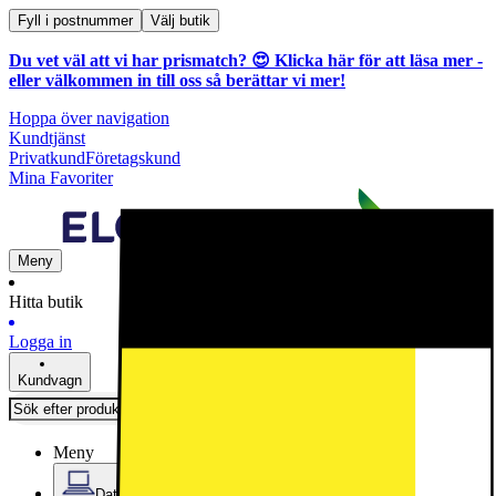
Fyll i postnummer
Välj butik
Du vet väl att vi har prismatch? 😍
Klicka här för att läsa mer
-
eller välkommen in till oss så berättar vi mer!
Hoppa över navigation
Kundtjänst
Privatkund
Företagskund
Mina Favoriter
Meny
Hitta butik
Logga in
Kundvagn
Meny
Datorer & Kontor