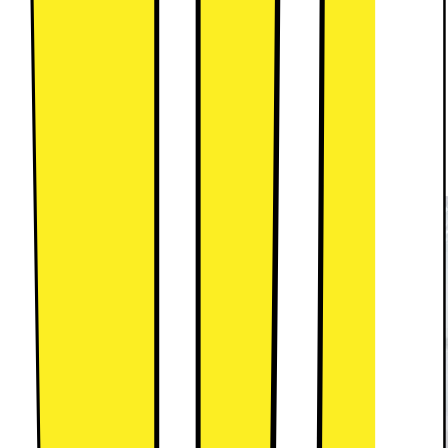
Skinande ren disk, färre vattenfläckar
TrueSteam™ använder kokande vatten för att nå
alla ytor på disken i diskmaskinen för ett skinande
rent resultat. Rena vattenpartiklar av ånga bidrar
också till att minska vattenfläckar.