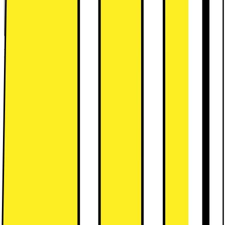
Kort om produkten
LG QuadWash diskmaskin SDU527HM kombinerar utmärkt
prestanda, ett snyggt utseende, en kapacitet på 14 kuvert, 10
program, en DirectDrive-motor och en ångfunktion för att ge
skinande ren disk.
Läs mer om produkten
Leverantörens EcoVadis score
Läs mer om EcoVadis
Kort om produkten
LG QuadWash diskmaskin SDU527HM kombinerar utmärkt
prestanda, ett snyggt utseende, en kapacitet på 14 kuvert, 10
program, en DirectDrive-motor och en ångfunktion för att ge
skinande ren disk.
Läs mer om produkten