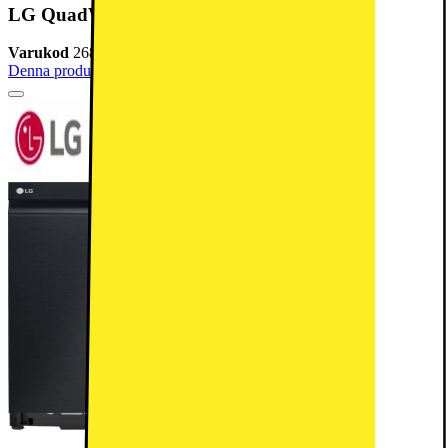
LG QuadWash diskmaskin SDU527HM (svart)
Varukod
268135
Denna produkt har blivit bedömd som 4.4 av 5 möjliga stjärnor.
4.4
5