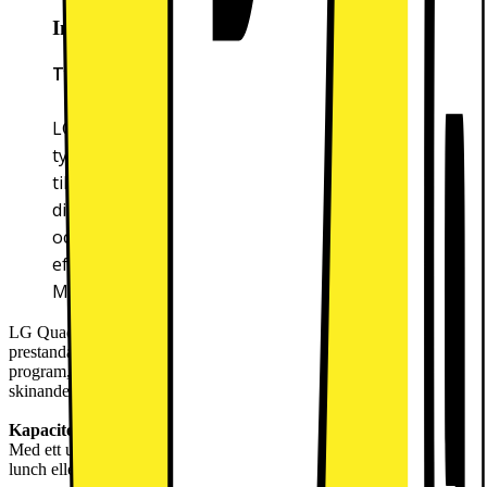
Inverter Direct Drive
Tyst, effektiv och pålitlig
LG:s Inverter Direct Drive Motor är designad med
tysthet i fokus. Med färre rörliga delar får du
tillförlitlig prestanda från en av de tystaste
diskmaskinerna i sin klass. Du kan känna dig lugn
och lita på din LG-diskmaskin i många år framöver
eftersom den har 10 års garanti på Direct Drive
Motor.
LG QuadWash diskmaskin SDU527HM kombinerar utmärkt
prestanda, ett snyggt utseende, en kapacitet på 14 kuvert, 10
program, en DirectDrive-motor och en ångfunktion för att ge
skinande ren disk.
Kapacitet
Med ett utrymme på 14 kuvert kan du diska all disk från dagens
lunch eller middag.