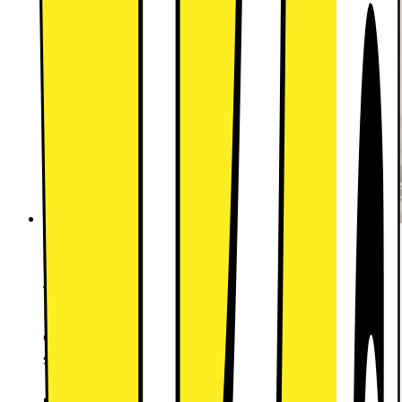
EasyRack™ Plus
Vikbara pinnar:
Fyll upp din diskmaskin på ett enkelt sätt, oavsett
om det är en stekpanna i den översta korgen eller
stora skålar i den nedre.