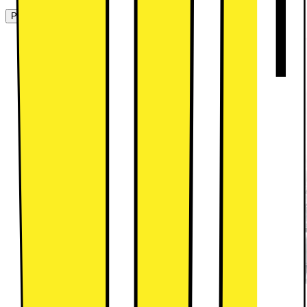
Produktbeskrivning
TrueSteam™