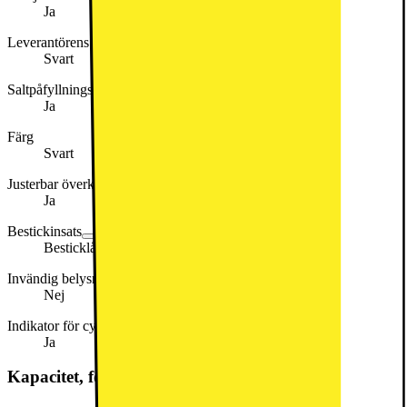
Ja
Leverantörens färgnamn
Svart
Saltpåfyllningsindikator
Ja
Färg
Svart
Justerbar överkorg
Ja
Bestickinsats
Besticklåda
Invändig belysning
Nej
Indikator för cykelns slut
Ja
Kapacitet, förbrukning och strömförsörjning