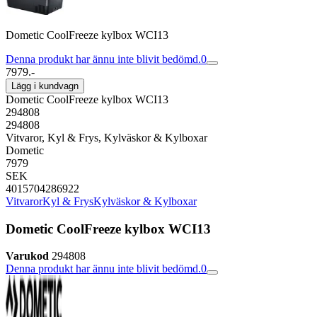
Dometic CoolFreeze kylbox WCI13
Denna produkt har ännu inte blivit bedömd.
0
7979.-
Lägg i kundvagn
Dometic CoolFreeze kylbox WCI13
294808
294808
Vitvaror, Kyl & Frys, Kylväskor & Kylboxar
Dometic
7979
SEK
4015704286922
Vitvaror
Kyl & Frys
Kylväskor & Kylboxar
Dometic CoolFreeze kylbox WCI13
Varukod
294808
Denna produkt har ännu inte blivit bedömd.
0