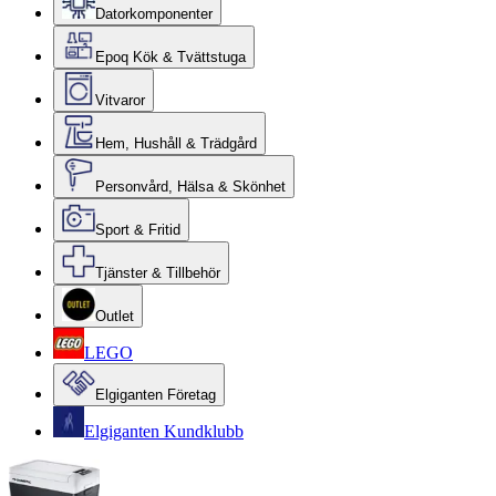
Datorkomponenter
Epoq Kök & Tvättstuga
Vitvaror
Hem, Hushåll & Trädgård
Personvård, Hälsa & Skönhet
Sport & Fritid
Tjänster & Tillbehör
Outlet
LEGO
Elgiganten Företag
Elgiganten Kundklubb