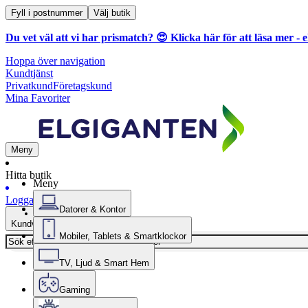
Fyll i postnummer
Välj butik
Du vet väl att vi har prismatch? 😍
Klicka här för att läsa mer
- e
Hoppa över navigation
Kundtjänst
Privatkund
Företagskund
Mina Favoriter
Meny
Hitta butik
Meny
Logga in
Datorer & Kontor
Kundvagn
Mobiler, Tablets & Smartklockor
TV, Ljud & Smart Hem
Gaming