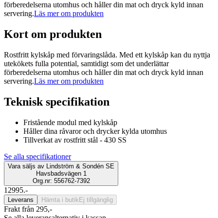
förberedelserna utomhus och håller din mat och dryck kyld innan
servering.
Läs mer om produkten
Kort om produkten
Rostfritt kylskåp med förvaringslåda. Med ett kylskåp kan du nyttja
utekökets fulla potential, samtidigt som det underlättar
förberedelserna utomhus och håller din mat och dryck kyld innan
servering.
Läs mer om produkten
Teknisk specifikation
Fristående modul med kylskåp
Håller dina råvaror och drycker kylda utomhus
Tillverkat av rostfritt stål - 430 SS
Se alla specifikationer
Vara säljs av
Lindström & Sondén SE
Havsbadsvägen 1
Org.nr: 556762-7392
12995.-
Leverans
Hämta i butik
Ej tillgänglig
Frakt från 295,-
Se alla leveransalternativ i kassan