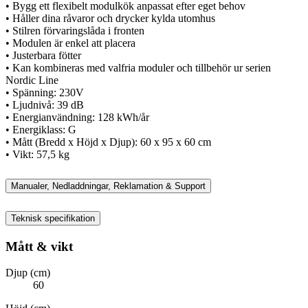
• Bygg ett flexibelt modulkök anpassat efter eget behov
• Håller dina råvaror och drycker kylda utomhus
• Stilren förvaringslåda i fronten
• Modulen är enkel att placera
• Justerbara fötter
• Kan kombineras med valfria moduler och tillbehör ur serien
Nordic Line
• Spänning: 230V
• Ljudnivå: 39 dB
• Energianvändning: 128 kWh/år
• Energiklass: G
• Mått (Bredd x Höjd x Djup): 60 x 95 x 60 cm
• Vikt: 57,5 kg
Manualer, Nedladdningar, Reklamation & Support
Teknisk specifikation
Mått & vikt
Djup (cm)
60