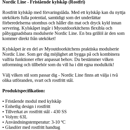
Nordic Line - Fristående kylskåp (Rostfri)
Rostfritt kylskåp med förvaringslåda. Med ett kylskåp kan du nyttja
utekökets fulla potential, samtidigt som det underlättar
förberedelserna utomhus och håller din mat och dryck kyld innan
servering. Kylskåpet ingår i Myoutdoorkitchens flexibla och
påbyggnadsbara modulserie Nordic Line. En bra grillöl är den som
kommer direkt från uteköket!
Kylskåpet är en del av Myoutdoorkitchens praktiska modulserie
Nordic Line. Som ger dig möjlighet att bygga på och kombinera
valfria funktioner efter anpassat behov. Du bestämmer vilken
utformning och tillbehör som du vill ha i ditt egna modulkök!
Välj vilken stil som passar dig - Nordic Line finns att välja i två
olika utföranden, svart och rostfritt stål.
Produktspecifikation:
• Fristående modul med kylskåp
• Enhetlig design i rostfritt
• Tillverkat av rostfritt stål - 430 SS
• Volym: 63L
• Användningstemperatur: 3-10 ºC
• Glasdörr med rostfritt handtag