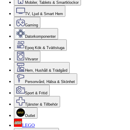
Mobiler, Tablets & Smartklockor
TV, Ljud & Smart Hem
Gaming
Datorkomponenter
Epoq Kök & Tvättstuga
Vitvaror
Hem, Hushåll & Trädgård
Personvård, Hälsa & Skönhet
Sport & Fritid
Tjänster & Tillbehör
Outlet
LEGO