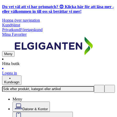
Du vet väl att vi har prismatch? 😍
Klicka här för att läsa mer
-
eller välkommen in till oss så berättar vi mer!
Hoppa över navigation
Kundtjänst
Privatkund
Företagskund
Mina Favoriter
Meny
Hitta butik
Logga in
Kundvagn
Meny
Datorer & Kontor