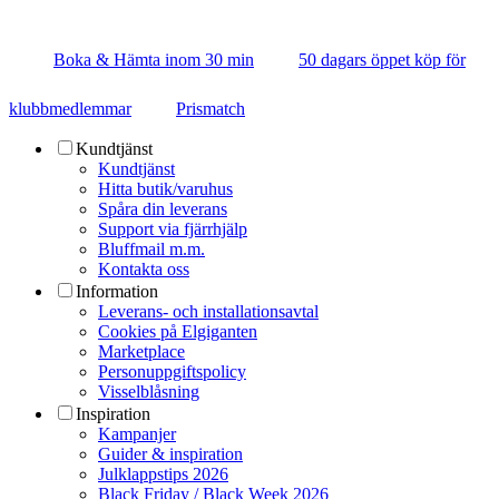
Boka & Hämta inom 30 min
50 dagars öppet köp för
klubbmedlemmar
Prismatch
Kundtjänst
Kundtjänst
Hitta butik/varuhus
Spåra din leverans
Support via fjärrhjälp
Bluffmail m.m.
Kontakta oss
Information
Leverans- och installationsavtal
Cookies på Elgiganten
Marketplace
Personuppgiftspolicy
Visselblåsning
Inspiration
Kampanjer
Guider & inspiration
Julklappstips 2026
Black Friday / Black Week 2026