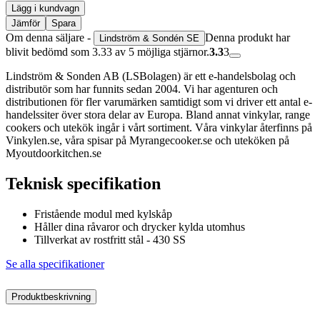
Lägg i kundvagn
Jämför
Spara
Om denna säljare -
Denna produkt har
Lindström & Sondén SE
blivit bedömd som 3.33 av 5 möjliga stjärnor.
3.3
3
Lindström & Sonden AB (LSBolagen) är ett e-handelsbolag och
distributör som har funnits sedan 2004. Vi har agenturen och
distributionen för fler varumärken samtidigt som vi driver ett antal e-
handelssiter över stora delar av Europa. Bland annat vinkylar, range
cookers och utekök ingår i vårt sortiment. Våra vinkylar återfinns på
Vinkylen.se, våra spisar på Myrangecooker.se och uteköken på
Myoutdoorkitchen.se
Teknisk specifikation
Fristående modul med kylskåp
Håller dina råvaror och drycker kylda utomhus
Tillverkat av rostfritt stål - 430 SS
Se alla specifikationer
Produktbeskrivning