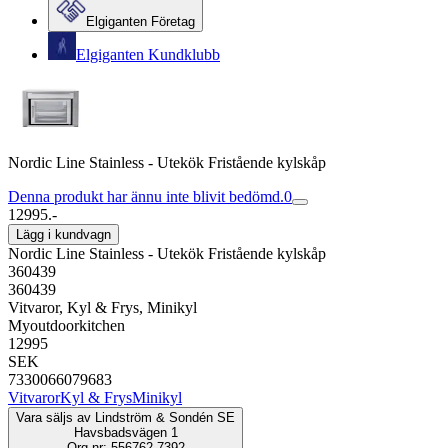
Elgiganten Företag
Elgiganten Kundklubb
Nordic Line Stainless - Utekök Fristående kylskåp
Denna produkt har ännu inte blivit bedömd.
0
12995.-
Lägg i kundvagn
Nordic Line Stainless - Utekök Fristående kylskåp
360439
360439
Vitvaror, Kyl & Frys, Minikyl
Myoutdoorkitchen
12995
SEK
7330066079683
Vitvaror
Kyl & Frys
Minikyl
Vara säljs av
Lindström & Sondén SE
Havsbadsvägen 1
Org.nr: 556762-7392