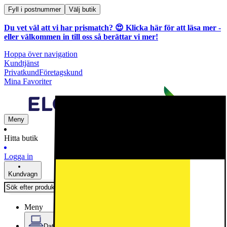
Fyll i postnummer
Välj butik
Du vet väl att vi har prismatch? 😍
Klicka här för att läsa mer
-
eller välkommen in till oss så berättar vi mer!
Hoppa över navigation
Kundtjänst
Privatkund
Företagskund
Mina Favoriter
Meny
Hitta butik
Logga in
Kundvagn
Meny
Datorer & Kontor