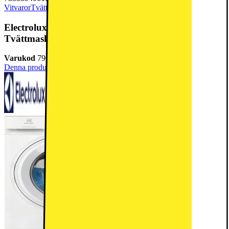
Vitvaror
Tvätt & Tork
Kombinerad Tvättmaskin & Torktumlare
Electrolux Serie 700 Kombinerad
Tvättmaskin/Torktumlare EWI721O84O (8/5kg)
Varukod
790486
Denna produkt har blivit bedömd som 5 av 5 möjliga stjärnor.
5
2