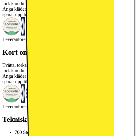
tork kan du till och med tvätta och torka ylle utan att det krymper.
Ånga kläder som inte behöver tvättas. Det tar bara 25 minuter och
sparar upp till 96 % vatten*.
Läs mer om produkten
Leverantörens EcoVadis score
Läs mer om EcoVadis
Kort om produkten
Tvätta, torka och ånga i samma maskin. Med 700 SteamCare tvätt-
tork kan du till och med tvätta och torka ylle utan att det krymper.
Ånga kläder som inte behöver tvättas. Det tar bara 25 minuter och
sparar upp till 96 % vatten*.
Läs mer om produkten
Leverantörens EcoVadis score
Läs mer om EcoVadis
Teknisk specifikation
700 SteamCare tvätt-tork fräschar upp kläder utan att tvätta