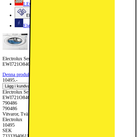
LEGO
Elgiganten Företag
Elgiganten Kundklubb
Electrolux Serie 700 Kombinerad Tvättmaskin/Torktumlare
EWI721O84O (8/5kg)
Denna produkt har blivit bedömd som 5 av 5 möjliga stjärnor.
5
2
10495.-
Lägg i kundvagn
Electrolux Serie 700 Kombinerad Tvättmaskin/Torktumlare
EWI721O84O (8/5kg)
790486
790486
Vitvaror, Tvätt & Tork, Kombinerad Tvättmaskin & Torktumlare
Electrolux
10495
SEK
7333394061177