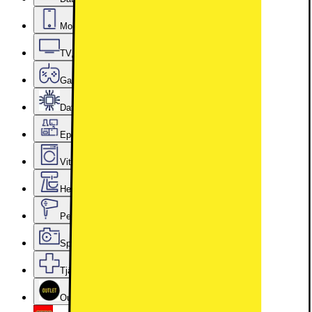
Mobiler, Tablets & Smartklockor
TV, Ljud & Smart Hem
Gaming
Datorkomponenter
Epoq Kök & Tvättstuga
Vitvaror
Hem, Hushåll & Trädgård
Personvård, Hälsa & Skönhet
Sport & Fritid
Tjänster & Tillbehör
Outlet