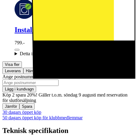
Installation av tvättmaskin i våtrum
799.-
Detta ingår:
Visa fler
Leverans
Hämta i butik
Ange postnummer för leveransinformation
Lägg i kundvagn
Köp 2 spara 20%! Gäller t.o.m. söndag 9 augusti med reservation
för slutförsäljning
Jämför
Spara
30 dagars öppet köp
50 dagars öppet köp för klubbmedlemmar
Teknisk specifikation