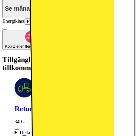
Se månadspris vid delbetalning.
Energiklass
Produktinformationsblad
Köp 2 eller fler- få 20% rabatt!
Tillgängliga tjänster: (fraktkostnad kan
tillkomma)
Retur av gammal produkt (elavfall)
349.-
Detta ingår: