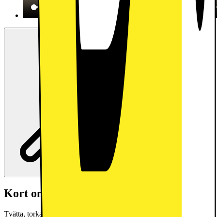
Kort om produkten
Tvätta, torka och ånga i samma maskin. Med 700 SteamCare tvätt-