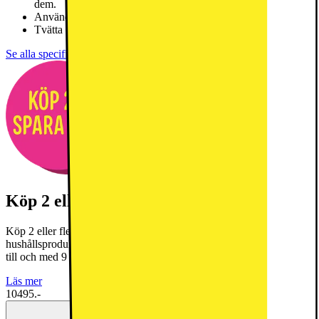
dem.
Använd SteamRefresh när kläderna inte behöver tvättas.
Tvätta och torka olika material i en maskin med DualCare®.
Se alla specifikationer
Köp 2 eller fler- få 20% rabatt!
Köp 2 eller fler- få 20% rabatt! Gäller utvalda vitvaror och
hushållsprodukter från AEG, Bosch, Electrolux och Siemens fram
till och med 9 augusti 2026.
Läs mer
10495.-