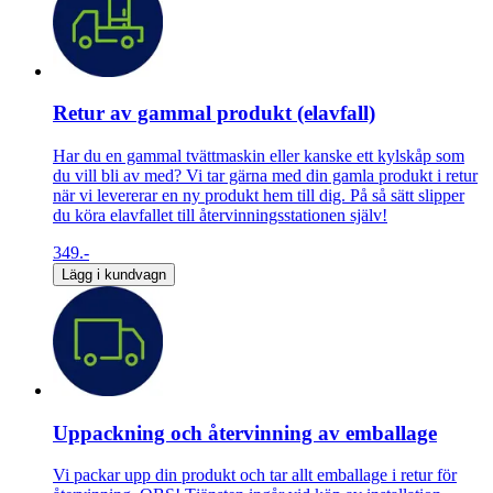
Retur av gammal produkt (elavfall)
Har du en gammal tvättmaskin eller kanske ett kylskåp som
du vill bli av med? Vi tar gärna med din gamla produkt i retur
när vi levererar en ny produkt hem till dig. På så sätt slipper
du köra elavfallet till återvinningsstationen själv!
349.-
Lägg i kundvagn
Uppackning och återvinning av emballage
Vi packar upp din produkt och tar allt emballage i retur för