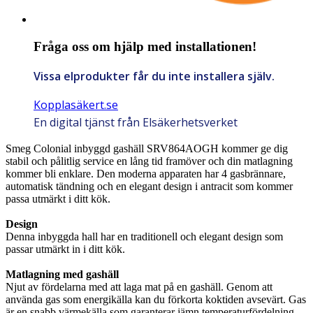
Fråga oss om hjälp med installationen!
Vissa elprodukter får du inte installera själv.
Kopplasäkert.se
En digital tjänst från Elsäkerhetsverket
Smeg Colonial inbyggd gashäll SRV864AOGH kommer ge dig
stabil och pålitlig service en lång tid framöver och din matlagning
kommer bli enklare. Den moderna apparaten har 4 gasbrännare,
automatisk tändning och en elegant design i antracit som kommer
passa utmärkt i ditt kök.
Design
Denna inbyggda hall har en traditionell och elegant design som
passar utmärkt in i ditt kök.
Matlagning med gashäll
Njut av fördelarna med att laga mat på en gashäll. Genom att
använda gas som energikälla kan du förkorta koktiden avsevärt. Gas
är en snabb värmekälla som garanterar jämn temperaturfördelning.