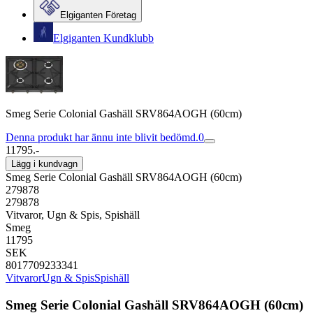
Elgiganten Företag
Elgiganten Kundklubb
Smeg Serie Colonial Gashäll SRV864AOGH (60cm)
Denna produkt har ännu inte blivit bedömd.
0
11795.-
Lägg i kundvagn
Smeg Serie Colonial Gashäll SRV864AOGH (60cm)
279878
279878
Vitvaror, Ugn & Spis, Spishäll
Smeg
11795
SEK
8017709233341
Vitvaror
Ugn & Spis
Spishäll
Smeg Serie Colonial Gashäll SRV864AOGH (60cm)