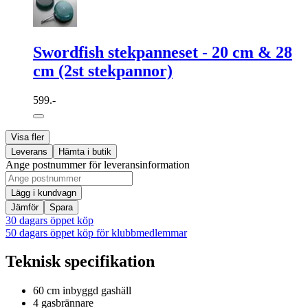
Swordfish stekpanneset - 20 cm & 28
cm (2st stekpannor)
599.-
Visa fler
Leverans
Hämta i butik
Ange postnummer för leveransinformation
Lägg i kundvagn
Jämför
Spara
30 dagars öppet köp
50 dagars öppet köp för klubbmedlemmar
Teknisk specifikation
60 cm inbyggd gashäll
4 gasbrännare