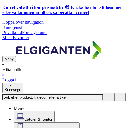
Du vet väl att vi har prismatch? 😍
Klicka här för att läsa mer
-
eller välkommen in till oss så berättar vi mer!
Hoppa över navigation
Kundtjänst
Privatkund
Företagskund
Mina Favoriter
Meny
Hitta butik
Logga in
Kundvagn
Meny
Datorer & Kontor