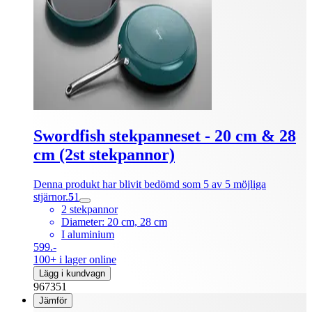
Swordfish stekpanneset - 20 cm & 28
cm (2st stekpannor)
Denna produkt har blivit bedömd som 5 av 5 möjliga
stjärnor.
5
1
2 stekpannor
Diameter: 20 cm, 28 cm
I aluminium
599.-
100+ i lager online
Lägg i kundvagn
967351
Jämför