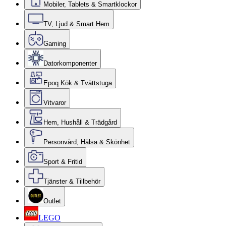
Mobiler, Tablets & Smartklockor
TV, Ljud & Smart Hem
Gaming
Datorkomponenter
Epoq Kök & Tvättstuga
Vitvaror
Hem, Hushåll & Trädgård
Personvård, Hälsa & Skönhet
Sport & Fritid
Tjänster & Tillbehör
Outlet
LEGO