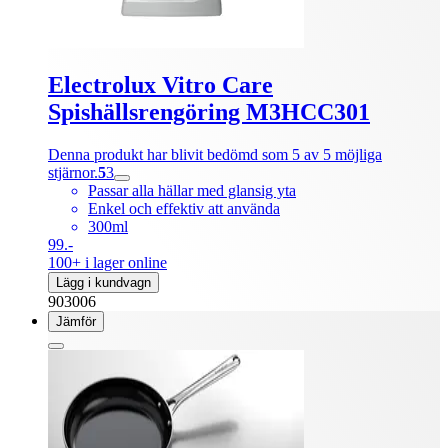
Electrolux Vitro Care
Spishällsrengöring M3HCC301
Denna produkt har blivit bedömd som 5 av 5 möjliga
stjärnor.
5
3
Passar alla hällar med glansig yta
Enkel och effektiv att använda
300ml
99.-
100+ i lager online
Lägg i kundvagn
903006
Jämför