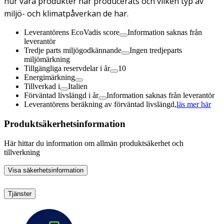
hur våra produkter har producerats och vilken typ av
miljö- och klimatpåverkan de har.
Leverantörens EcoVadis score
Information saknas från
leverantör
Tredje parts miljögodkännande
Ingen tredjeparts
miljömärkning
Tillgängliga reservdelar i år
10
Energimärkning
Tillverkad i
Italien
Förväntad livslängd i år
Information saknas från leverantör
Leverantörens beräkning av förväntad livslängd,
läs mer här
Produktsäkerhetsinformation
Här hittar du information om allmän produktsäkerhet och
tillverkning
Visa säkerhetsinformation
Tjänster