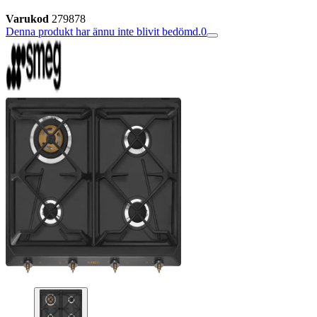
Varukod
279878
Denna produkt har ännu inte blivit bedömd.
0