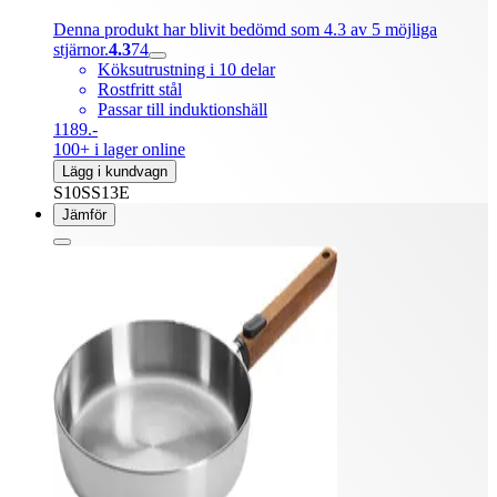
Denna produkt har blivit bedömd som 4.3 av 5 möjliga
stjärnor.
4.3
74
Köksutrustning i 10 delar
Rostfritt stål
Passar till induktionshäll
1189.-
100+ i lager online
Lägg i kundvagn
S10SS13E
Jämför