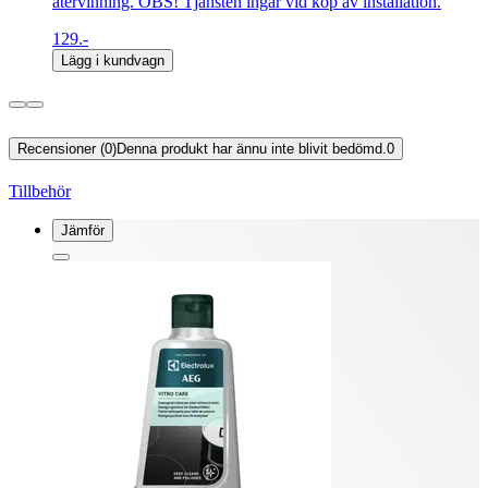
återvinning. OBS! Tjänsten ingår vid köp av installation.
129.-
Lägg i kundvagn
Recensioner (0)
Denna produkt har ännu inte blivit bedömd.
0
Tillbehör
Jämför