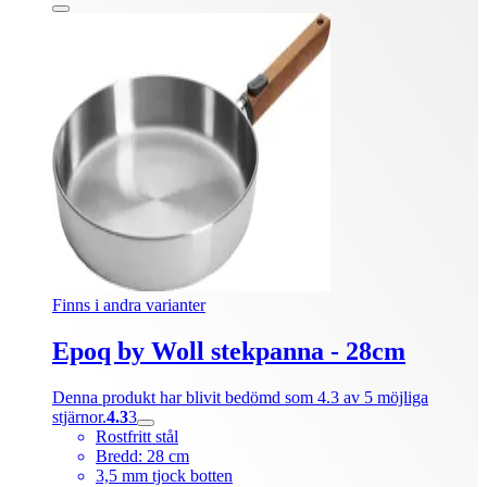
Finns i andra varianter
Epoq by Woll stekpanna - 28cm
Denna produkt har blivit bedömd som 4.3 av 5 möjliga
stjärnor.
4.3
3
Rostfritt stål
Bredd: 28 cm
3,5 mm tjock botten