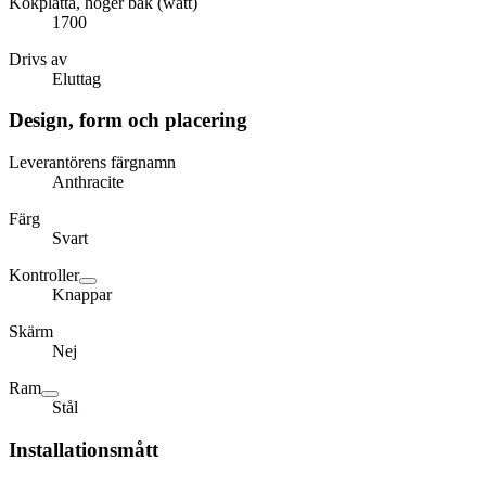
Kokplatta, höger bak (watt)
1700
Drivs av
Eluttag
Design, form och placering
Leverantörens färgnamn
Anthracite
Färg
Svart
Kontroller
Knappar
Skärm
Nej
Ram
Stål
Installationsmått