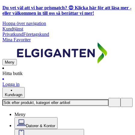
Du vet väl att vi har prismatch? 😍
Klicka här för att läsa mer
-
eller välkommen in till oss så berättar vi mer!
Hoppa över navigation
Kundtjänst
Privatkund
Företagskund
Mina Favoriter
Meny
Hitta butik
Logga in
Kundvagn
Meny
Datorer & Kontor