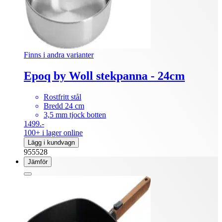
Finns i andra varianter
Epoq by Woll stekpanna - 24cm
Rostfritt stål
Bredd 24 cm
3,5 mm tjock botten
1499.-
100+ i lager online
Lägg i kundvagn
955528
Jämför