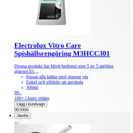
Electrolux Vitro Care
Spishällsrengöring M3HCC301
Denna produkt har blivit bedömd som 5 av 5 möjliga
stjärnor.
5
3
Passar alla hällar med glansig yta
Enkel och effektiv att använda
300ml
99.-
100+ i lager online
Lägg i kundvagn
903006
Jämför