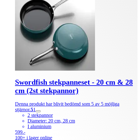
Swordfish stekpanneset - 20 cm & 28
cm (2st stekpannor)
Denna produkt har blivit bedömd som 5 av 5 möjliga
stjärnor.
5
1
2 stekpannor
Diameter: 20 cm, 28 cm
I aluminium
599.-
100+ i lager online