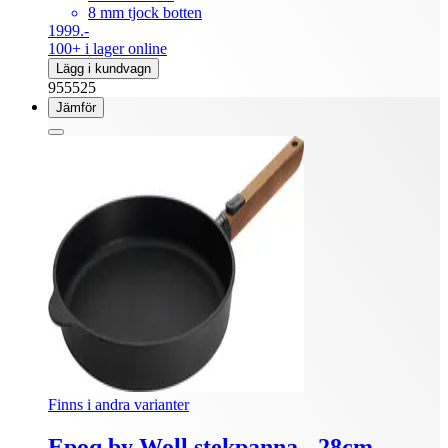
8 mm tjock botten
1999.-
100+ i lager online
Lägg i kundvagn
955525
Jämför
Finns i andra varianter
Epoq by Woll stekpanna - 28cm