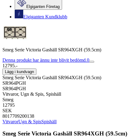
Elgiganten Företag
Elgiganten Kundklubb
Smeg Serie Victoria Gashäll SR964XGH (59.5cm)
Denna produkt har ännu inte blivit bedömd.
0
12795.-
Lägg i kundvagn
Smeg Serie Victoria Gashäll SR964XGH (59.5cm)
SR964PGH
SR964PGH
Vitvaror, Ugn & Spis, Spishäll
Smeg
12795
SEK
8017709200138
Vitvaror
Ugn & Spis
Spishäll
Smeg Serie Victoria Gashäll SR964XGH (59.5cm)