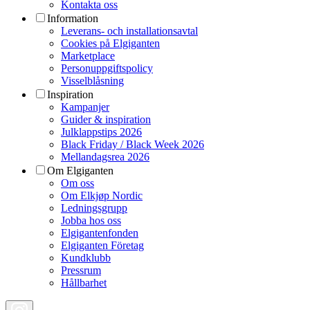
Kontakta oss
Information
Leverans- och installationsavtal
Cookies på Elgiganten
Marketplace
Personuppgiftspolicy
Visselblåsning
Inspiration
Kampanjer
Guider & inspiration
Julklappstips 2026
Black Friday / Black Week 2026
Mellandagsrea 2026
Om Elgiganten
Om oss
Om Elkjøp Nordic
Ledningsgrupp
Jobba hos oss
Elgigantenfonden
Elgiganten Företag
Kundklubb
Pressrum
Hållbarhet