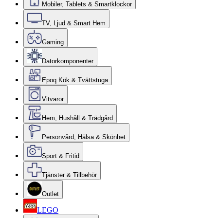
Mobiler, Tablets & Smartklockor
TV, Ljud & Smart Hem
Gaming
Datorkomponenter
Epoq Kök & Tvättstuga
Vitvaror
Hem, Hushåll & Trädgård
Personvård, Hälsa & Skönhet
Sport & Fritid
Tjänster & Tillbehör
Outlet
LEGO