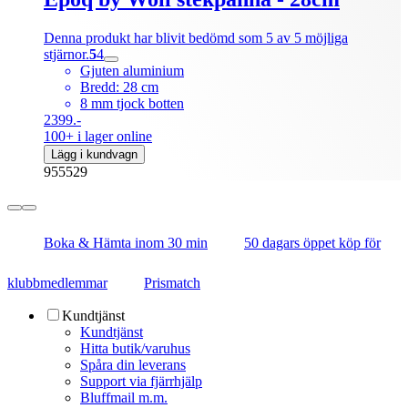
Denna produkt har blivit bedömd som 5 av 5 möjliga
stjärnor.
5
4
Gjuten aluminium
Bredd: 28 cm
8 mm tjock botten
2399.-
100+ i lager online
Lägg i kundvagn
955529
Boka & Hämta inom 30 min
50 dagars öppet köp för
klubbmedlemmar
Prismatch
Kundtjänst
Kundtjänst
Hitta butik/varuhus
Spåra din leverans
Support via fjärrhjälp
Bluffmail m.m.