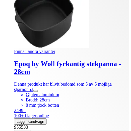
Finns i andra varianter
Epoq by Woll fyrkantig stekpanna -
28cm
Denna produkt har blivit bedömd som 5 av 5 möjliga
stjärnor.
5
3
Gjuten aluminium
Bredd: 28cm
8 mm tjock botten
2499.-
100+ i lager online
Lägg i kundvagn
955533