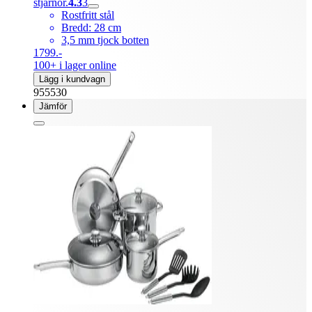
stjärnor.
4.3
3
Rostfritt stål
Bredd: 28 cm
3,5 mm tjock botten
1799.-
100+ i lager online
Lägg i kundvagn
955530
Jämför