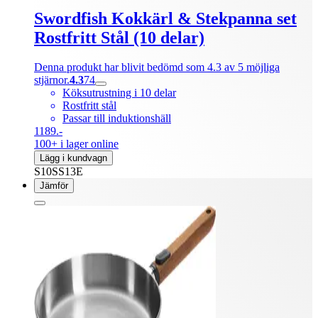
Swordfish Kokkärl & Stekpanna set
Rostfritt Stål (10 delar)
Denna produkt har blivit bedömd som 4.3 av 5 möjliga
stjärnor.
4.3
74
Köksutrustning i 10 delar
Rostfritt stål
Passar till induktionshäll
1189.-
100+ i lager online
Lägg i kundvagn
S10SS13E
Jämför