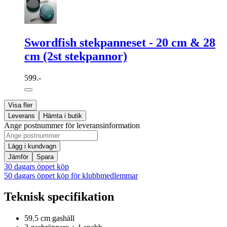
Swordfish stekpanneset - 20 cm & 28
cm (2st stekpannor)
599.-
Visa fler
Leverans
Hämta i butik
Ange postnummer för leveransinformation
Lägg i kundvagn
Jämför
Spara
30 dagars öppet köp
50 dagars öppet köp för klubbmedlemmar
Teknisk specifikation
59.5 cm gashäll