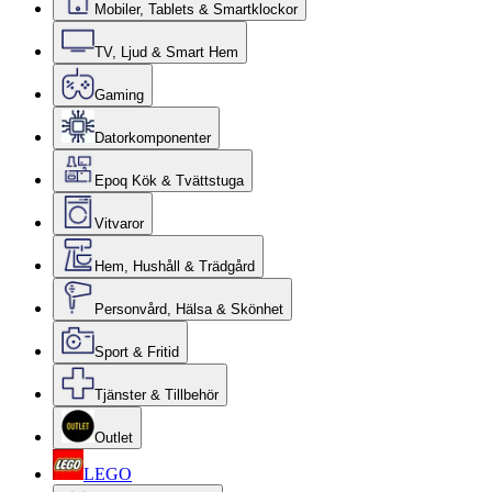
Mobiler, Tablets & Smartklockor
TV, Ljud & Smart Hem
Gaming
Datorkomponenter
Epoq Kök & Tvättstuga
Vitvaror
Hem, Hushåll & Trädgård
Personvård, Hälsa & Skönhet
Sport & Fritid
Tjänster & Tillbehör
Outlet
LEGO