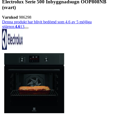
Electrolux Serie 500 Inbyggnadsugn OOP808NB
(svart)
Varukod
986298
Denna produkt har blivit bedömd som 4.6 av 5 möjliga
stjärnor.
4.6
13