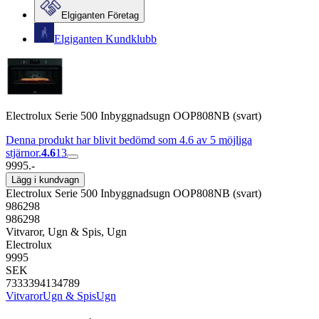
Elgiganten Företag
Elgiganten Kundklubb
Electrolux Serie 500 Inbyggnadsugn OOP808NB (svart)
Denna produkt har blivit bedömd som 4.6 av 5 möjliga
stjärnor.
4.6
13
9995.-
Lägg i kundvagn
Electrolux Serie 500 Inbyggnadsugn OOP808NB (svart)
986298
986298
Vitvaror, Ugn & Spis, Ugn
Electrolux
9995
SEK
7333394134789
Vitvaror
Ugn & Spis
Ugn