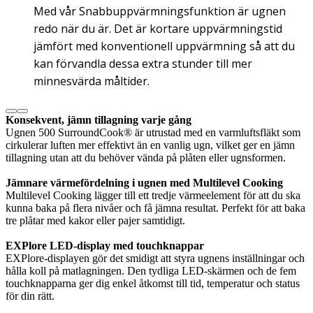
Med vår Snabbuppvärmningsfunktion är ugnen
redo när du är. Det är kortare uppvärmningstid
jämfört med konventionell uppvärmning så att du
kan förvandla dessa extra stunder till mer
minnesvärda måltider.
Konsekvent, jämn tillagning varje gång
Ugnen 500 SurroundCook® är utrustad med en varmluftsfläkt som
cirkulerar luften mer effektivt än en vanlig ugn, vilket ger en jämn
tillagning utan att du behöver vända på plåten eller ugnsformen.
Jämnare värmefördelning i ugnen med Multilevel Cooking
Multilevel Cooking lägger till ett tredje värmeelement för att du ska
kunna baka på flera nivåer och få jämna resultat. Perfekt för att baka
tre plåtar med kakor eller pajer samtidigt.
EXPlore LED-display med touchknappar
EXPlore-displayen gör det smidigt att styra ugnens inställningar och
hålla koll på matlagningen. Den tydliga LED-skärmen och de fem
touchknapparna ger dig enkel åtkomst till tid, temperatur och status
för din rätt.