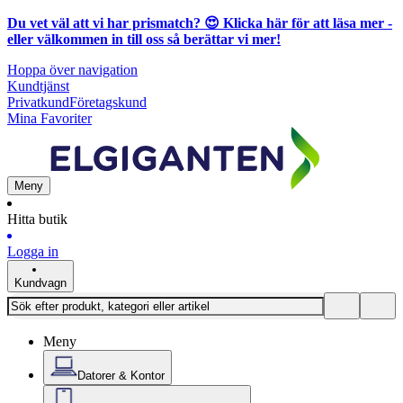
Du vet väl att vi har prismatch? 😍
Klicka här för att läsa mer
-
eller välkommen in till oss så berättar vi mer!
Hoppa över navigation
Kundtjänst
Privatkund
Företagskund
Mina Favoriter
Meny
Hitta butik
Logga in
Kundvagn
Meny
Datorer & Kontor